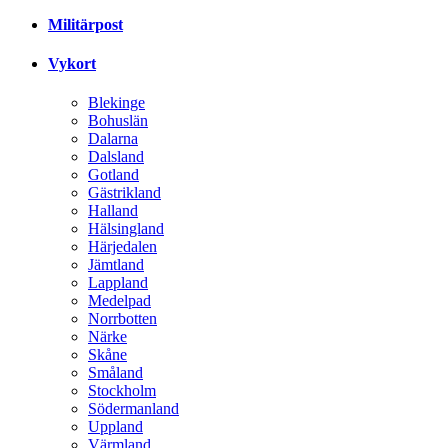
Militärpost
Vykort
Blekinge
Bohuslän
Dalarna
Dalsland
Gotland
Gästrikland
Halland
Hälsingland
Härjedalen
Jämtland
Lappland
Medelpad
Norrbotten
Närke
Skåne
Småland
Stockholm
Södermanland
Uppland
Värmland