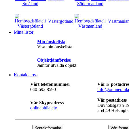
Västergötland
Västmanla
Mina listor
Min önskelista
Visa min önskelista
Objektjämförelse
Jämför utvalda objekt
Kontakta oss
Vårt telefonnummer
Vår E-postadre
040-692 8590
info@onlinephila
Vår postadress
Vår Skypeadress
Duvhöksgatan 1
onlinephilately
254 49 Helsingb
Kontaktformulär
Vårt forum