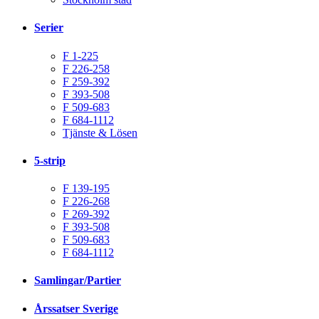
Serier
F 1-225
F 226-258
F 259-392
F 393-508
F 509-683
F 684-1112
Tjänste & Lösen
5-strip
F 139-195
F 226-268
F 269-392
F 393-508
F 509-683
F 684-1112
Samlingar/Partier
Årssatser Sverige