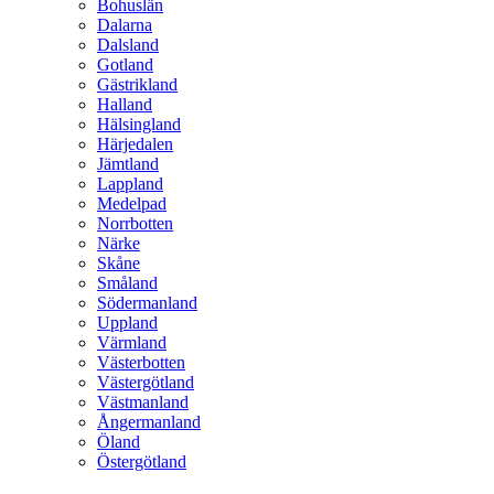
Bohuslän
Dalarna
Dalsland
Gotland
Gästrikland
Halland
Hälsingland
Härjedalen
Jämtland
Lappland
Medelpad
Norrbotten
Närke
Skåne
Småland
Södermanland
Uppland
Värmland
Västerbotten
Västergötland
Västmanland
Ångermanland
Öland
Östergötland