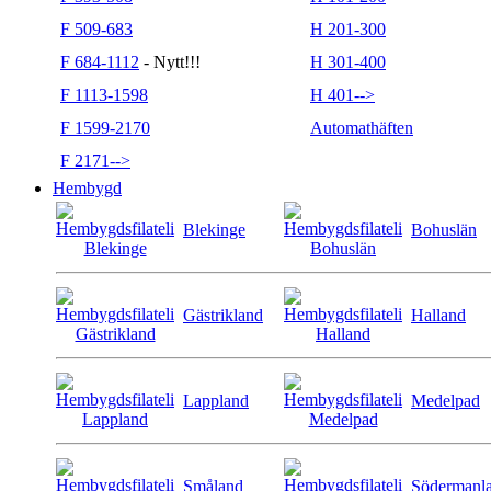
F 509-683
H 201-300
F 684-1112
- Nytt!!!
H 301-400
F 1113-1598
H 401-->
F 1599-2170
Automathäften
F 2171-->
Hembygd
Blekinge
Bohuslän
Gästrikland
Halland
Lappland
Medelpad
Småland
Södermanl