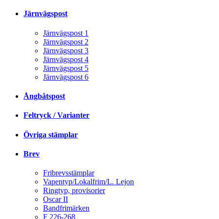
Järnvägspost
Järnvägspost 1
Järnvägspost 2
Järnvägspost 3
Järnvägspost 4
Järnvägspost 5
Järnvägspost 6
Ångbåtspost
Feltryck / Varianter
Övriga stämplar
Brev
Fribrevsstämplar
Vapentyp/Lokalfrim/L. Lejon
Ringtyp, provisorier
Oscar II
Bandfrimärken
F 226-268