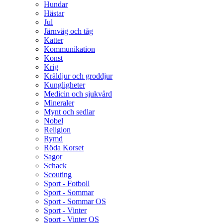
Hundar
Hästar
Jul
Järnväg och tåg
Katter
Kommunikation
Konst
Krig
Kräldjur och groddjur
Kungligheter
Medicin och sjukvård
Mineraler
Mynt och sedlar
Nobel
Religion
Rymd
Röda Korset
Sagor
Schack
Scouting
Sport - Fotboll
Sport - Sommar
Sport - Sommar OS
Sport - Vinter
Sport - Vinter OS