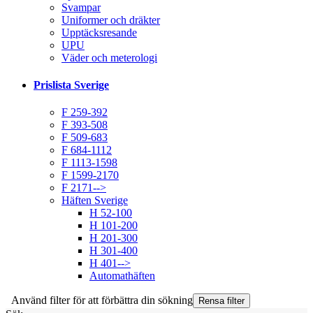
Svampar
Uniformer och dräkter
Upptäcksresande
UPU
Väder och meterologi
Prislista Sverige
F 259-392
F 393-508
F 509-683
F 684-1112
F 1113-1598
F 1599-2170
F 2171-->
Häften Sverige
H 52-100
H 101-200
H 201-300
H 301-400
H 401-->
Automathäften
Använd filter för att förbättra din sökning