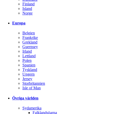
Finland
Island
Norge
Europa
Belgien
Frankrike
Grekland
Guernsey
Irland
Lettland
Polen
Spanien
Tyskland
Ungern
Jersey
Storbritannien
Isle of Man
Övriga världen
Sydamerika
Falklandsöarna