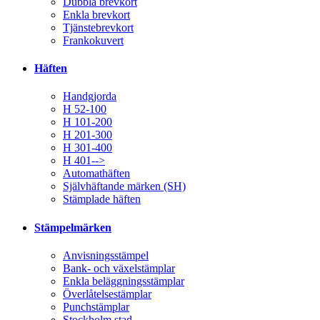
Dubbla brevkort
Enkla brevkort
Tjänstebrevkort
Frankokuvert
Häften
Handgjorda
H 52-100
H 101-200
H 201-300
H 301-400
H 401-->
Automathäften
Självhäftande märken (SH)
Stämplade häften
Stämpelmärken
Anvisningsstämpel
Bank- och växelstämplar
Enkla beläggningsstämplar
Överlåtelsestämplar
Punchstämplar
Stockholm stad