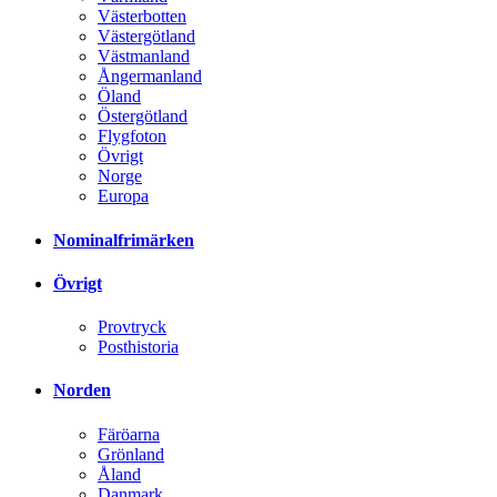
Västerbotten
Västergötland
Västmanland
Ångermanland
Öland
Östergötland
Flygfoton
Övrigt
Norge
Europa
Nominalfrimärken
Övrigt
Provtryck
Posthistoria
Norden
Färöarna
Grönland
Åland
Danmark