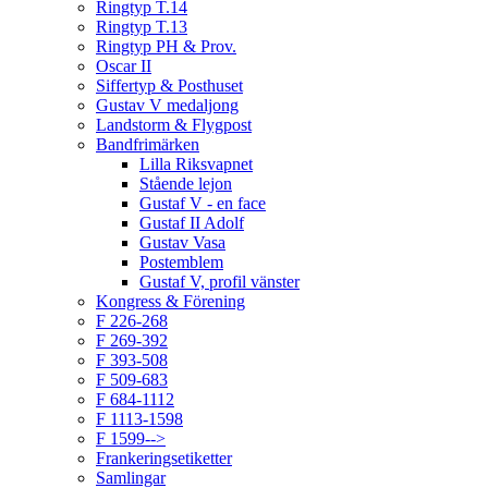
Ringtyp T.14
Ringtyp T.13
Ringtyp PH & Prov.
Oscar II
Siffertyp & Posthuset
Gustav V medaljong
Landstorm & Flygpost
Bandfrimärken
Lilla Riksvapnet
Stående lejon
Gustaf V - en face
Gustaf II Adolf
Gustav Vasa
Postemblem
Gustaf V, profil vänster
Kongress & Förening
F 226-268
F 269-392
F 393-508
F 509-683
F 684-1112
F 1113-1598
F 1599-->
Frankeringsetiketter
Samlingar