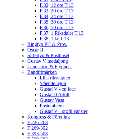
F.32, 12 öre T.13
F.33, 20 öre T.13
F.34, 24 öre T.13
F.35, 30 öre T.13
F.36, 50 öre T.13
F.37, 1 Riksdaler T.13
F.38, 1 kr T.13
Ringtyp PH & Prov.
Oscar II
Siffertyp & Posthuset
Gustav V medaljong
Landstorm & Flygpost
Bandfrimärken
Lilla riksvapnet
Stående lejon
Gustaf V - en face
Gustaf II Adolf
Gustav Vasa
Postemblem
Gustaf V - profil vänster
Kongress & Förening
F 226-268
F 269-392
F 393-508