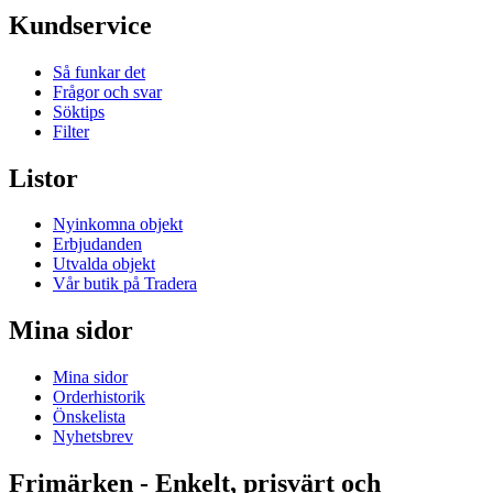
Kundservice
Så funkar det
Frågor och svar
Söktips
Filter
Listor
Nyinkomna objekt
Erbjudanden
Utvalda objekt
Vår butik på Tradera
Mina sidor
Mina sidor
Orderhistorik
Önskelista
Nyhetsbrev
Frimärken - Enkelt, prisvärt och