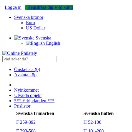
Logga in
Registrera dig som kund
Svenska kronor
Euro
US Dollar
Svenska
English
Önskelista (0)
Avsluta köp
Nyinkommet
Utvalda objekt
*** Erbjudanden ***
Prislistor
Svenska frimärken
Svenska häften
F 259-392
H 52-100
F 393-508
H 101-200