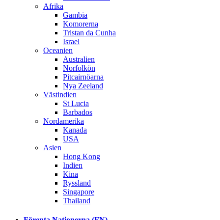
Afrika
Gambia
Komorerna
Tristan da Cunha
Israel
Oceanien
Australien
Norfolkön
Pitcairnöarna
Nya Zeeland
Västindien
St Lucia
Barbados
Nordamerika
Kanada
USA
Asien
Hong Kong
Indien
Kina
Ryssland
Singapore
Thailand
Förenta Nationerna (FN)