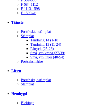
F 509-683
F 684-1112
F 1113-1598
F 1599-->
Tjänste
Postfriskt, ostämplat
Stämplat
Tandning 14 (1-10)
Tandning 13 (11-24)
Påtryck (25-26)
Små, vm krona (27-39)
Små, vm linjer (40-54)
Postsaksmärke
Lösen
Postfriskt, ostämplat
Stämplat
Hembygd
Blekinge