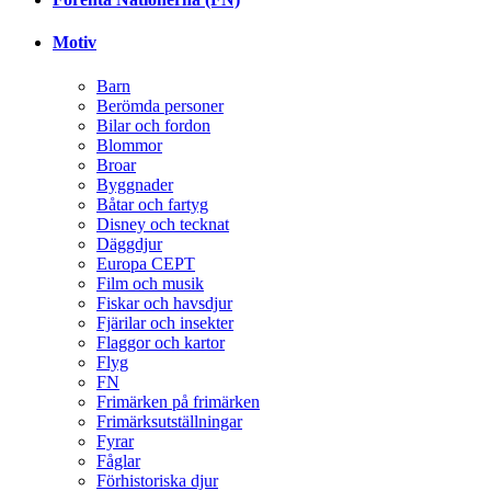
Motiv
Barn
Berömda personer
Bilar och fordon
Blommor
Broar
Byggnader
Båtar och fartyg
Disney och tecknat
Däggdjur
Europa CEPT
Film och musik
Fiskar och havsdjur
Fjärilar och insekter
Flaggor och kartor
Flyg
FN
Frimärken på frimärken
Frimärksutställningar
Fyrar
Fåglar
Förhistoriska djur