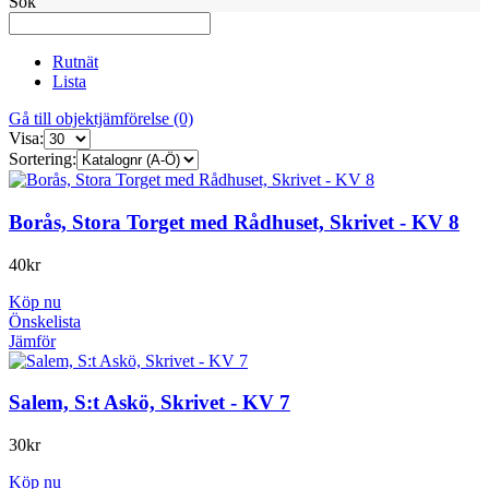
Sök
Rutnät
Lista
Gå till objektjämförelse (0)
Visa:
Sortering:
Borås, Stora Torget med Rådhuset, Skrivet - KV 8
40
kr
Köp nu
Önskelista
Jämför
Salem, S:t Askö, Skrivet - KV 7
30
kr
Köp nu