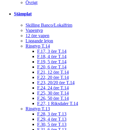
Övrigt
Stämplat
Skilling Banco/Lokalfrim
Vapentyp
12 öre vapen
Liggande lejon
Ringtyp T.14
F.17, 3 öre T.14
F.18, 4 öre T.14
F.19, 5 öre T.14
F.20, 6 öre T.14
F.21, 12 öre T.14
F.22, 20 öre T.14
F.23, 20/20 öre T.14
F.24, 24 öre T.14
F.25, 30 öre T.14
F.26, 50 öre T.14
F.27, 1 Riksdaler T.14
Ringtyp T.13
F.28, 3 öre T.13
F.29, 4 öre T.13
F.30, 5 öre T.13
F.31, 6 öre T.13