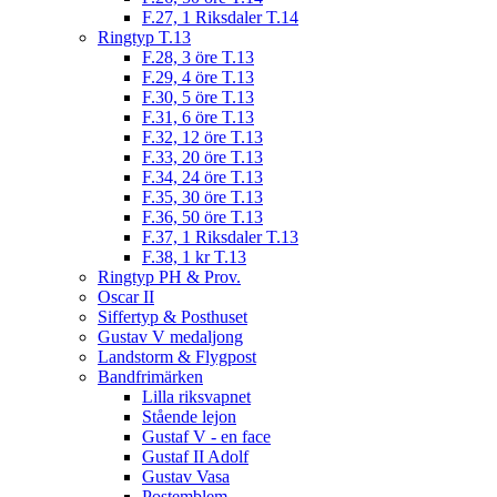
F.27, 1 Riksdaler T.14
Ringtyp T.13
F.28, 3 öre T.13
F.29, 4 öre T.13
F.30, 5 öre T.13
F.31, 6 öre T.13
F.32, 12 öre T.13
F.33, 20 öre T.13
F.34, 24 öre T.13
F.35, 30 öre T.13
F.36, 50 öre T.13
F.37, 1 Riksdaler T.13
F.38, 1 kr T.13
Ringtyp PH & Prov.
Oscar II
Siffertyp & Posthuset
Gustav V medaljong
Landstorm & Flygpost
Bandfrimärken
Lilla riksvapnet
Stående lejon
Gustaf V - en face
Gustaf II Adolf
Gustav Vasa
Postemblem