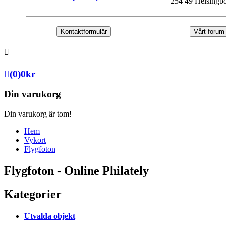
254 49 Helsingb
Kontaktformulär
Vårt forum
(0)
0
kr
Din varukorg
Din varukorg är tom!
Hem
Vykort
Flygfoton
Flygfoton - Online Philately
Kategorier
Utvalda objekt