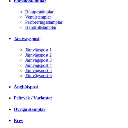
Försöksstämplar
Bikupestämplar
Ventilstämplar
Perforeringsstämplar
Handrullstämplar
Järnvägspost
Järnvägspost 1
Järnvägspost 2
Järnvägspost 3
Järnvägspost 4
Järnvägspost 5
Järnvägspost 6
Ångbåtspost
Feltryck / Varianter
Övriga stämplar
Brev