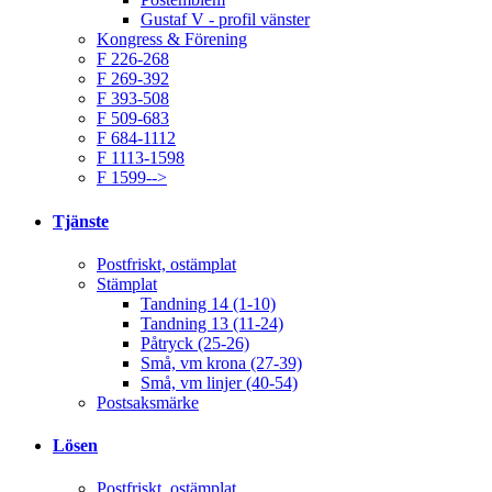
Gustaf V - profil vänster
Kongress & Förening
F 226-268
F 269-392
F 393-508
F 509-683
F 684-1112
F 1113-1598
F 1599-->
Tjänste
Postfriskt, ostämplat
Stämplat
Tandning 14 (1-10)
Tandning 13 (11-24)
Påtryck (25-26)
Små, vm krona (27-39)
Små, vm linjer (40-54)
Postsaksmärke
Lösen
Postfriskt, ostämplat