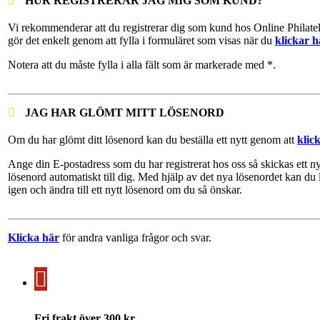
HUR REGISTRERAR JAG MIG SOM KUND?
Vi rekommenderar att du registrerar dig som kund hos Online Philate
gör det enkelt genom att fylla i formuläret som visas när du
klickar h
Notera att du måste fylla i alla fält som är markerade med *.
JAG HAR GLÖMT MITT LÖSENORD
Om du har glömt ditt lösenord kan du beställa ett nytt genom att
klic
Ange din E-postadress som du har registrerat hos oss så skickas ett ny
lösenord automatiskt till dig. Med hjälp av det nya lösenordet kan du 
igen och ändra till ett nytt lösenord om du så önskar.
Klicka här
för andra vanliga frågor och svar.
Fri frakt över 300 kr