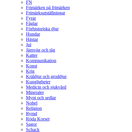
FN
Frimärken på frimärken
Frimärksutställningar
Fyrar
Fåglar
Förhistoriska djur
Hundar
Hästar
Jul
Järnväg och tåg
Katter
Kommunikation
Konst
Krig
Kräldjur och groddjur
Kungligheter
Medicin och sjukvård
Mineraler
Mynt och sedlar
Nobel
Religion
Rymd
Röda Korset
Sagor
Schack