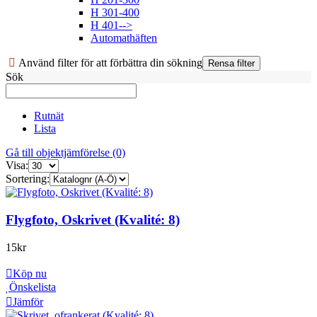
H 301-400
H 401-->
Automathäften
Använd filter för att förbättra din sökning
Sök
Rutnät
Lista
Gå till objektjämförelse (0)
Visa:
Sortering:
Flygfoto, Oskrivet (Kvalité: 8)
15
kr
Köp nu
Önskelista
Jämför