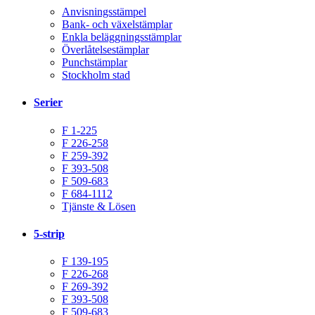
Anvisningsstämpel
Bank- och växelstämplar
Enkla beläggningsstämplar
Överlåtelsestämplar
Punchstämplar
Stockholm stad
Serier
F 1-225
F 226-258
F 259-392
F 393-508
F 509-683
F 684-1112
Tjänste & Lösen
5-strip
F 139-195
F 226-268
F 269-392
F 393-508
F 509-683