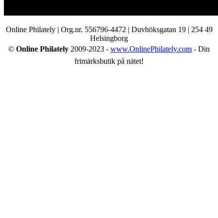
Online Philately | Org.nr. 556796-4472 | Duvhöksgatan 19 | 254 49
Helsingborg
©
Online Philately
2009-2023 -
www.OnlinePhilately.com
- Din
frimärksbutik på nätet!