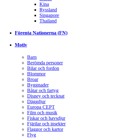
Kina
Ryssland
Singapore
Thailand
Förenta Nationerna (FN)
Motiv
Barn
Berömda personer
Bilar och fordon
Blommor
Broar
Byggnader
Båtar och fartyg
Disney och tecknat
Däggdjur
Europa CEPT
Film och musik
Fiskar och havsdjur
Fjärilar och insekter
Flaggor och kartor
Flyg