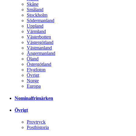
Skåne
Småland
Stockholm
Södermanland
Uppland
Värmland
Västerbotten
Västergötland
Västmanland
Ångermanland
Öland
Östergötland
Flygfoton
Övrigt
Norge
Europa
Nominalfrimärken
Övrigt
Provtryck
Posthistoria