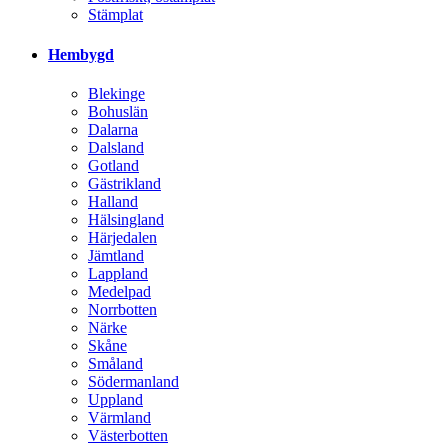
Stämplat
Hembygd
Blekinge
Bohuslän
Dalarna
Dalsland
Gotland
Gästrikland
Halland
Hälsingland
Härjedalen
Jämtland
Lappland
Medelpad
Norrbotten
Närke
Skåne
Småland
Södermanland
Uppland
Värmland
Västerbotten