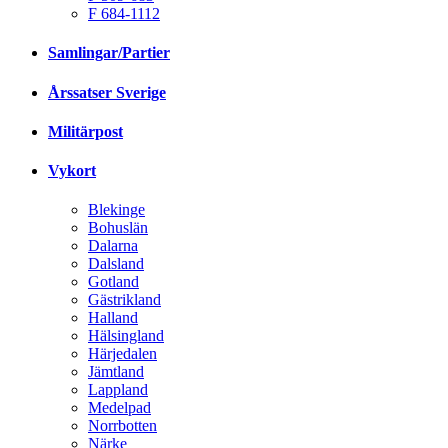
F 684-1112
Samlingar/Partier
Årssatser Sverige
Militärpost
Vykort
Blekinge
Bohuslän
Dalarna
Dalsland
Gotland
Gästrikland
Halland
Hälsingland
Härjedalen
Jämtland
Lappland
Medelpad
Norrbotten
Närke