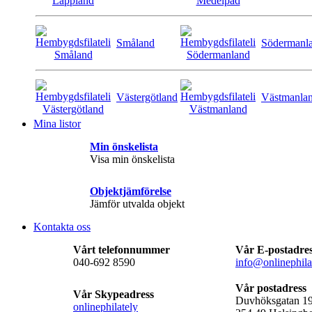
Småland
Södermanl
Västergötland
Västmanla
Mina listor
Min önskelista
Visa min önskelista
Objektjämförelse
Jämför utvalda objekt
Kontakta oss
Vårt telefonnummer
Vår E-postadre
040-692 8590
info@onlinephila
Vår postadress
Vår Skypeadress
Duvhöksgatan 1
onlinephilately