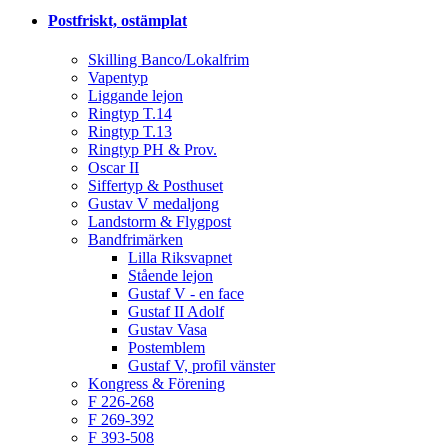
Postfriskt, ostämplat
Skilling Banco/Lokalfrim
Vapentyp
Liggande lejon
Ringtyp T.14
Ringtyp T.13
Ringtyp PH & Prov.
Oscar II
Siffertyp & Posthuset
Gustav V medaljong
Landstorm & Flygpost
Bandfrimärken
Lilla Riksvapnet
Stående lejon
Gustaf V - en face
Gustaf II Adolf
Gustav Vasa
Postemblem
Gustaf V, profil vänster
Kongress & Förening
F 226-268
F 269-392
F 393-508