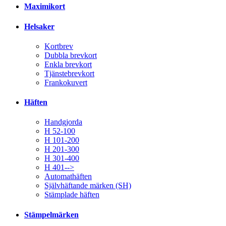
Maximikort
Helsaker
Kortbrev
Dubbla brevkort
Enkla brevkort
Tjänstebrevkort
Frankokuvert
Häften
Handgjorda
H 52-100
H 101-200
H 201-300
H 301-400
H 401-->
Automathäften
Självhäftande märken (SH)
Stämplade häften
Stämpelmärken