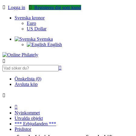
Logga in
Registrera dig som kund
Svenska kronor
Euro
US Dollar
Svenska
English
Önskelista (0)
Avsluta köp
Nyinkommet
Utvalda objekt
*** Erbjudanden ***
Prislistor