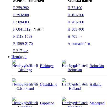
Svenska frimärken
Svenska häften
F 259-392
H 52-100
F 393-508
H 101-200
F 509-683
H 201-300
F 684-1112
- Nytt!!!
H 301-400
F 1113-1598
H 401-->
F 1599-2170
Automathäften
F 2171-->
Hembygd
Blekinge
Bohuslän
Gästrikland
Halland
Lappland
Medelpad