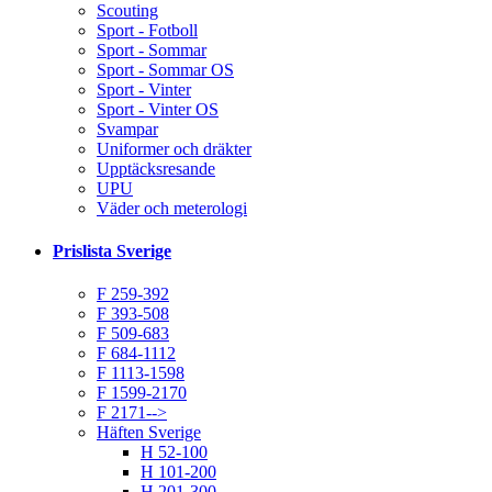
Scouting
Sport - Fotboll
Sport - Sommar
Sport - Sommar OS
Sport - Vinter
Sport - Vinter OS
Svampar
Uniformer och dräkter
Upptäcksresande
UPU
Väder och meterologi
Prislista Sverige
F 259-392
F 393-508
F 509-683
F 684-1112
F 1113-1598
F 1599-2170
F 2171-->
Häften Sverige
H 52-100
H 101-200
H 201-300