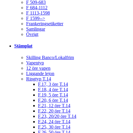
F 509-683
F 684-1112
F 1113-1598
F 1599-->
Frankeringsetiketter
Samlingar
Övrigt
Stämplat
Skilling Banco/Lokalfrim
Vapentyp
12 öre vapen
Liggande lejon
Ringtyp T.14
F.17, 3 öre T.14
F.18, 4 öre T.14
F.19, 5 öre T.14
F.20, 6 öre T.14
F.21, 12 öre T.14
F.22, 20 öre T.14
F.23, 20/20 öre T.14
F.24, 24 öre T.14
F.25, 30 öre T.14
F.26, 50 öre T.14