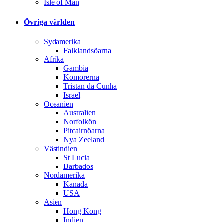
Isle of Man
Övriga världen
Sydamerika
Falklandsöarna
Afrika
Gambia
Komorerna
Tristan da Cunha
Israel
Oceanien
Australien
Norfolkön
Pitcairnöarna
Nya Zeeland
Västindien
St Lucia
Barbados
Nordamerika
Kanada
USA
Asien
Hong Kong
Indien