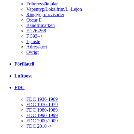
Fribrevsstämplar
Vapentyp/Lokalfrim/L. Lejon
Ringtyp, provisorier
Oscar II
Bandfrimärken
F 226-268
F 393-->
Tjänste
Adresskort
Övrigt
Förfilateli
Luftpost
FDC
FDC 1936-1969
FDC 1970-1979
FDC 1980-1989
FDC 1990-1999
FDC 2000-2009
FDC 2010 ->