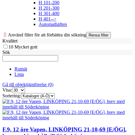
H 101-200
H 201-300
H 301-400
H 401-->
Automathäften
Använd filter för att förbättra din sökning
Kvalitet
10
Mycket gott
Sök
Rutnät
Lista
Gå till objektjämförelse (0)
Visa:
Sortering:
F.9, 12 öre Vapen, LINKÖPING 21-10-69 [E/ÖG],