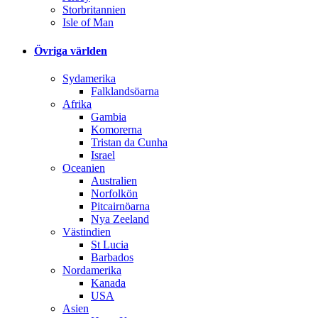
Storbritannien
Isle of Man
Övriga världen
Sydamerika
Falklandsöarna
Afrika
Gambia
Komorerna
Tristan da Cunha
Israel
Oceanien
Australien
Norfolkön
Pitcairnöarna
Nya Zeeland
Västindien
St Lucia
Barbados
Nordamerika
Kanada
USA
Asien