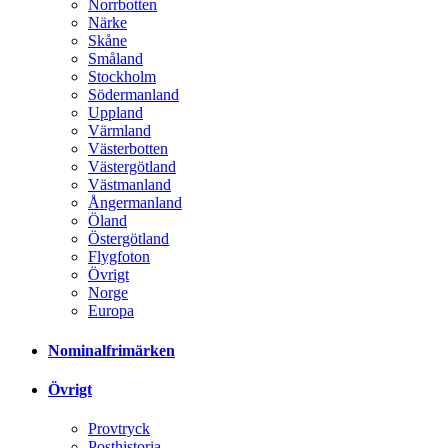
Norrbotten
Närke
Skåne
Småland
Stockholm
Södermanland
Uppland
Värmland
Västerbotten
Västergötland
Västmanland
Ångermanland
Öland
Östergötland
Flygfoton
Övrigt
Norge
Europa
Nominalfrimärken
Övrigt
Provtryck
Posthistoria