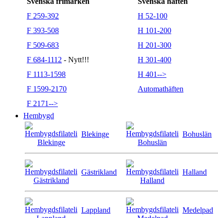
Svenska frimärken
Svenska häften
F 259-392
H 52-100
F 393-508
H 101-200
F 509-683
H 201-300
F 684-1112
- Nytt!!!
H 301-400
F 1113-1598
H 401-->
F 1599-2170
Automathäften
F 2171-->
Hembygd
Blekinge
Bohuslän
Gästrikland
Halland
Lappland
Medelpad