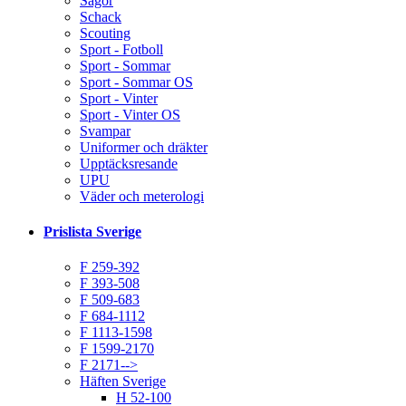
Sagor
Schack
Scouting
Sport - Fotboll
Sport - Sommar
Sport - Sommar OS
Sport - Vinter
Sport - Vinter OS
Svampar
Uniformer och dräkter
Upptäcksresande
UPU
Väder och meterologi
Prislista Sverige
F 259-392
F 393-508
F 509-683
F 684-1112
F 1113-1598
F 1599-2170
F 2171-->
Häften Sverige
H 52-100