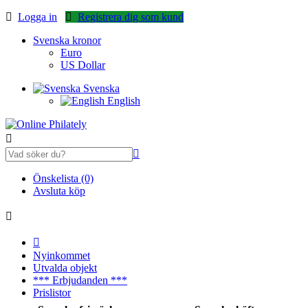
Logga in
Registrera dig som kund
Svenska kronor
Euro
US Dollar
Svenska
English
Önskelista (0)
Avsluta köp
Nyinkommet
Utvalda objekt
*** Erbjudanden ***
Prislistor