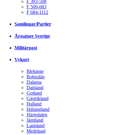
F 393-508
F 509-683
F 684-1112
Samlingar/Partier
Årssatser Sverige
Militärpost
Vykort
Blekinge
Bohuslän
Dalarna
Dalsland
Gotland
Gästrikland
Halland
Hälsingland
Härjedalen
Jämtland
Lappland
Medelpad