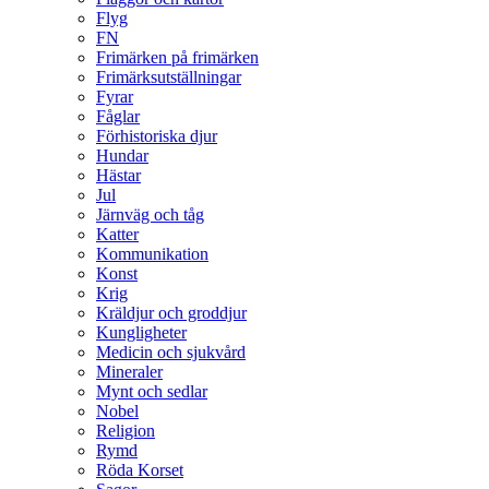
Flyg
FN
Frimärken på frimärken
Frimärksutställningar
Fyrar
Fåglar
Förhistoriska djur
Hundar
Hästar
Jul
Järnväg och tåg
Katter
Kommunikation
Konst
Krig
Kräldjur och groddjur
Kungligheter
Medicin och sjukvård
Mineraler
Mynt och sedlar
Nobel
Religion
Rymd
Röda Korset