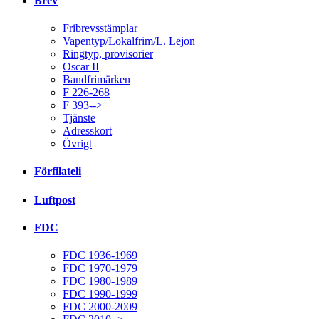
Brev
Fribrevsstämplar
Vapentyp/Lokalfrim/L. Lejon
Ringtyp, provisorier
Oscar II
Bandfrimärken
F 226-268
F 393-->
Tjänste
Adresskort
Övrigt
Förfilateli
Luftpost
FDC
FDC 1936-1969
FDC 1970-1979
FDC 1980-1989
FDC 1990-1999
FDC 2000-2009