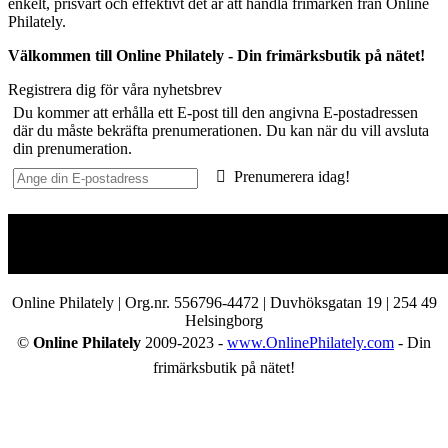
enkelt, prisvärt och effektivt det är att handla frimärken från Online
Philately.
Välkommen till Online Philately - Din frimärksbutik på nätet!
Registrera dig för våra nyhetsbrev
Du kommer att erhålla ett E-post till den angivna E-postadressen
där du måste bekräfta prenumerationen. Du kan när du vill avsluta
din prenumeration.
Prenumerera idag!
Online Philately | Org.nr. 556796-4472 | Duvhöksgatan 19 | 254 49
Helsingborg
©
Online Philately
2009-2023 -
www.OnlinePhilately.com
- Din
frimärksbutik på nätet!