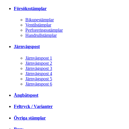
Försöksstämplar
Bikupestämplar
Ventilstämplar
Perforeringsstämplar
Handrullstämplar
Järnvägspost
Järnvägspost 1
Järnvägspost 2
Järnvägspost 3
Järnvägspost 4
Järnvägspost 5
Järnvägspost 6
Ångbåtspost
Feltryck / Varianter
Övriga stämplar