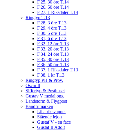
F.25, 30 öre T.14
F.26, 50 öre T.14
F.27, 1 Riksdaler T.14
Ringtyp T.13
F.28, 3 öre T.13
F.29, 4 öre T.13
F.30, 5 öre T.13
F.31, 6 öre T.13
F.32, 12 öre T.13
F.33, 20 öre T.13
F.34, 24 öre T.13
F.35, 30 öre T.13
F.36, 50 öre T.13
F.37, 1 Riksdaler T.13
F.38, 1 kr T.13
Ringtyp PH & Prov.
Oscar II
Siffertyp & Posthuset
Gustav V medaljong
Landstorm & Flygpost
Bandfrimärken
Lilla riksvapnet
Stående lejon
Gustaf V - en face
Gustaf II Adolf