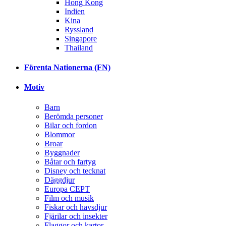
Hong Kong
Indien
Kina
Ryssland
Singapore
Thailand
Förenta Nationerna (FN)
Motiv
Barn
Berömda personer
Bilar och fordon
Blommor
Broar
Byggnader
Båtar och fartyg
Disney och tecknat
Däggdjur
Europa CEPT
Film och musik
Fiskar och havsdjur
Fjärilar och insekter
Flaggor och kartor