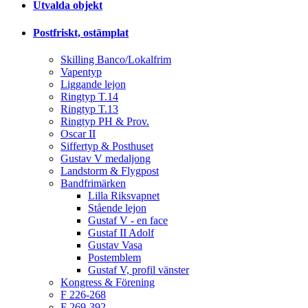
Utvalda objekt
Postfriskt, ostämplat
Skilling Banco/Lokalfrim
Vapentyp
Liggande lejon
Ringtyp T.14
Ringtyp T.13
Ringtyp PH & Prov.
Oscar II
Siffertyp & Posthuset
Gustav V medaljong
Landstorm & Flygpost
Bandfrimärken
Lilla Riksvapnet
Stående lejon
Gustaf V - en face
Gustaf II Adolf
Gustav Vasa
Postemblem
Gustaf V, profil vänster
Kongress & Förening
F 226-268
F 269-392