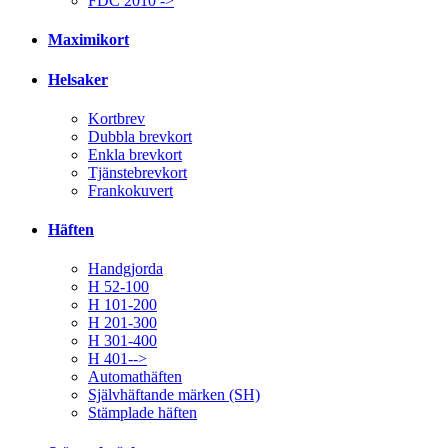
FDC 2010 ->
Maximikort
Helsaker
Kortbrev
Dubbla brevkort
Enkla brevkort
Tjänstebrevkort
Frankokuvert
Häften
Handgjorda
H 52-100
H 101-200
H 201-300
H 301-400
H 401-->
Automathäften
Självhäftande märken (SH)
Stämplade häften