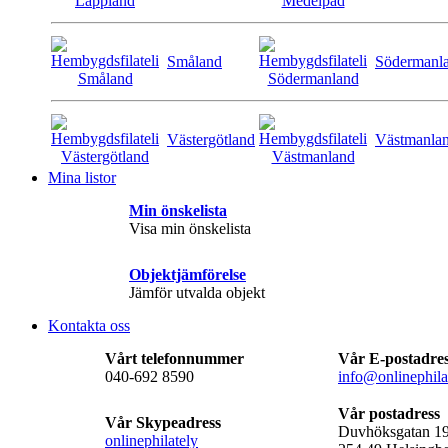
Småland
Södermanl
Västergötland
Västmanla
Mina listor
Min önskelista
Visa min önskelista
Objektjämförelse
Jämför utvalda objekt
Kontakta oss
Vårt telefonnummer
Vår E-postadre
040-692 8590
info@onlinephila
Vår postadress
Vår Skypeadress
Duvhöksgatan 1
onlinephilately