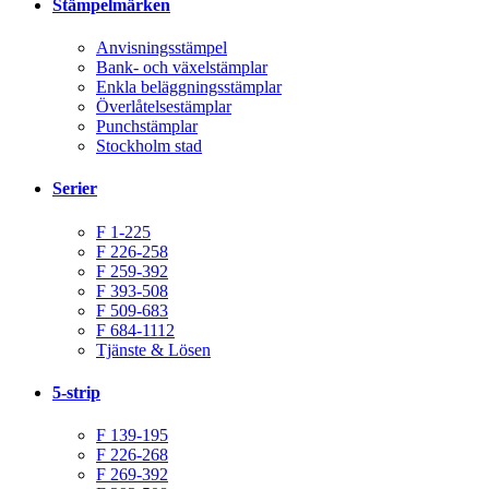
Stämpelmärken
Anvisningsstämpel
Bank- och växelstämplar
Enkla beläggningsstämplar
Överlåtelsestämplar
Punchstämplar
Stockholm stad
Serier
F 1-225
F 226-258
F 259-392
F 393-508
F 509-683
F 684-1112
Tjänste & Lösen
5-strip
F 139-195
F 226-268
F 269-392