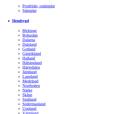
Postfriskt, ostämplat
Stämplat
Hembygd
Blekinge
Bohuslän
Dalarna
Dalsland
Gotland
Gästrikland
Halland
Hälsingland
Härjedalen
Jämtland
Lappland
Medelpad
Norrbotten
Närke
Skåne
Småland
Södermanland
Uppland
Värmland