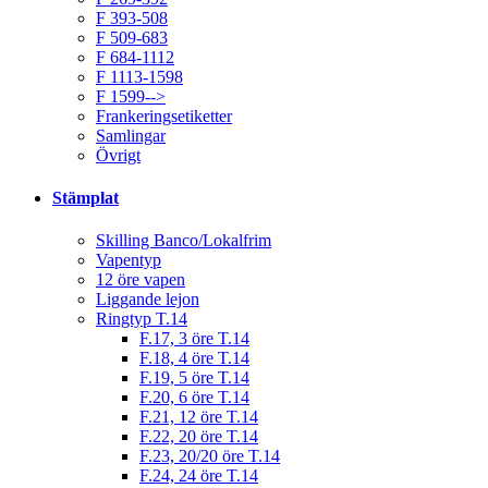
F 393-508
F 509-683
F 684-1112
F 1113-1598
F 1599-->
Frankeringsetiketter
Samlingar
Övrigt
Stämplat
Skilling Banco/Lokalfrim
Vapentyp
12 öre vapen
Liggande lejon
Ringtyp T.14
F.17, 3 öre T.14
F.18, 4 öre T.14
F.19, 5 öre T.14
F.20, 6 öre T.14
F.21, 12 öre T.14
F.22, 20 öre T.14
F.23, 20/20 öre T.14
F.24, 24 öre T.14