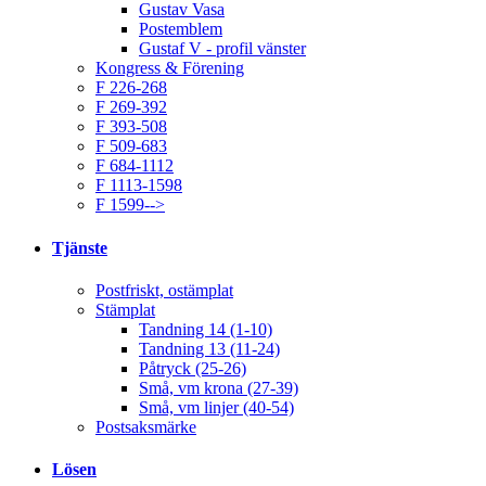
Gustav Vasa
Postemblem
Gustaf V - profil vänster
Kongress & Förening
F 226-268
F 269-392
F 393-508
F 509-683
F 684-1112
F 1113-1598
F 1599-->
Tjänste
Postfriskt, ostämplat
Stämplat
Tandning 14 (1-10)
Tandning 13 (11-24)
Påtryck (25-26)
Små, vm krona (27-39)
Små, vm linjer (40-54)
Postsaksmärke
Lösen