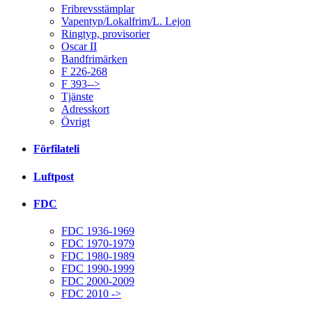
Fribrevsstämplar
Vapentyp/Lokalfrim/L. Lejon
Ringtyp, provisorier
Oscar II
Bandfrimärken
F 226-268
F 393-->
Tjänste
Adresskort
Övrigt
Förfilateli
Luftpost
FDC
FDC 1936-1969
FDC 1970-1979
FDC 1980-1989
FDC 1990-1999
FDC 2000-2009
FDC 2010 ->