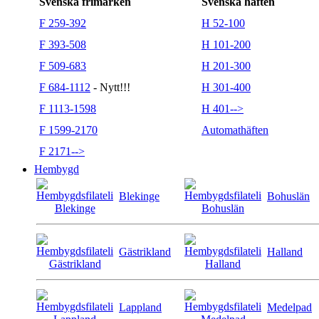
Svenska frimärken
Svenska häften
F 259-392
H 52-100
F 393-508
H 101-200
F 509-683
H 201-300
F 684-1112
- Nytt!!!
H 301-400
F 1113-1598
H 401-->
F 1599-2170
Automathäften
F 2171-->
Hembygd
Blekinge
Bohuslän
Gästrikland
Halland
Lappland
Medelpad