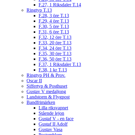
F.27, 1 Riksdaler T.14
Ringtyp T.13
F.28, 3 öre T.13
F.29, 4 öre T.13
F.30, 5 öre T.13
F.31, 6 öre T.13
F.32, 12 öre T.13
F.33, 20 öre T.13
F.34, 24 öre T.13
F.35, 30 öre T.13
F.36, 50 öre T.13
F.37, 1 Riksdaler T.13
F.38, 1 kr T.13
Ringtyp PH & Prov.
Oscar II
Siffertyp & Posthuset
Gustav V medaljong
Landstorm & Flygpost
Bandfrimärken
Lilla riksvapnet
Stående lejon
Gustaf V - en face
Gustaf II Adolf
Gustav Vasa
Postemblem