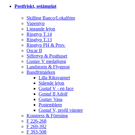
Postfriskt, ostämplat
Skilling Banco/Lokalfrim
Vapentyp
Liggande lejon
Ringtyp T.14
Ringtyp T.13
Ringtyp PH & Prov.
Oscar II
Siffertyp & Posthuset
Gustav V medaljong
Landstorm & Flygpost
Bandfrimärken
Lilla Riksvapnet
Stående lejon
Gustaf V - en face
Gustaf II Adolf
Gustav Vasa
Postemblem
Gustaf V, profil vänster
Kongress & Förening
F 226-268
F 269-392
F 393-508