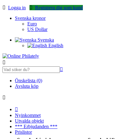
Logga in
Registrera dig som kund
Svenska kronor
Euro
US Dollar
Svenska
English
Önskelista (0)
Avsluta köp
Nyinkommet
Utvalda objekt
*** Erbjudanden ***
Prislistor