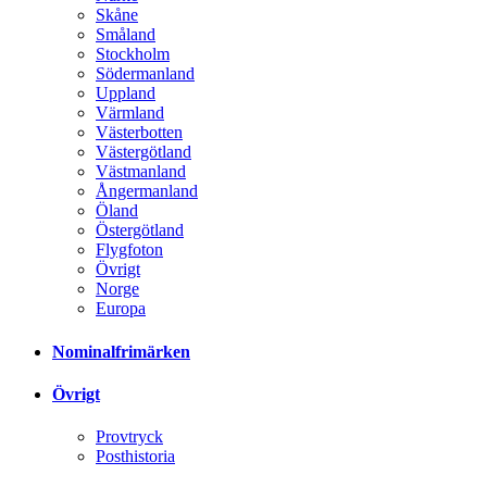
Skåne
Småland
Stockholm
Södermanland
Uppland
Värmland
Västerbotten
Västergötland
Västmanland
Ångermanland
Öland
Östergötland
Flygfoton
Övrigt
Norge
Europa
Nominalfrimärken
Övrigt
Provtryck
Posthistoria