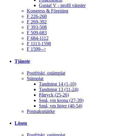
Gustaf V - profil vänster
Kongress & Förening
F 226-268
F 269-392
F 393-508
F 509-683
F 684-1112
F 1113-1598
F 1599-->
Tjänste
Postfriskt, ostämplat
Stämplat
Tandning 14 (1-10)
Tandning 13 (11-24)
Påtryck (25-26)
Små, vm krona (27-39)
Små, vm linjer (40-54)
Postsaksmärke
Lösen
Postfriskt, ostämplat