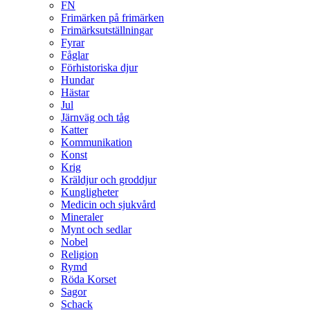
FN
Frimärken på frimärken
Frimärksutställningar
Fyrar
Fåglar
Förhistoriska djur
Hundar
Hästar
Jul
Järnväg och tåg
Katter
Kommunikation
Konst
Krig
Kräldjur och groddjur
Kungligheter
Medicin och sjukvård
Mineraler
Mynt och sedlar
Nobel
Religion
Rymd
Röda Korset
Sagor
Schack