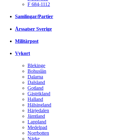
F 684-1112
Samlingar/Partier
Årssatser Sverige
Militärpost
Vykort
Blekinge
Bohuslän
Dalarna
Dalsland
Gotland
Gästrikland
Halland
Hälsingland
Härjedalen
Jämtland
Lappland
Medelpad
Norrbotten
Närke