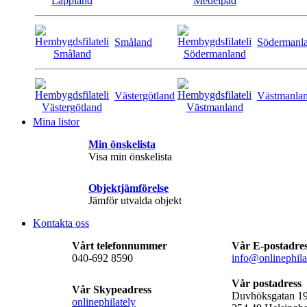
Småland
Södermanl
Västergötland
Västmanla
Mina listor
Min önskelista
Visa min önskelista
Objektjämförelse
Jämför utvalda objekt
Kontakta oss
Vårt telefonnummer
Vår E-postadre
040-692 8590
info@onlinephila
Vår postadress
Vår Skypeadress
Duvhöksgatan 1
onlinephilately