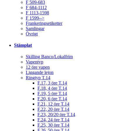
F 509-683
F 684-1112
F 1113-1598
F 1599-->
Frankeringsetiketter
Samlingar
Övrigt
Stämplat
Skilling Banco/Lokalfrim
Vapentyp
12 öre vapen
Liggande lejon
Ringtyp T.14
F.17, 3 öre T.14
F.18, 4 öre T.14
F.19, 5 öre T.14
F.20, 6 öre T.14
F.21, 12 öre T.14
F.22, 20 öre T.14
F.23, 20/20 öre T.14
F.24, 24 öre T.14
F.25, 30 öre T.14
F.26, 50 öre T.14