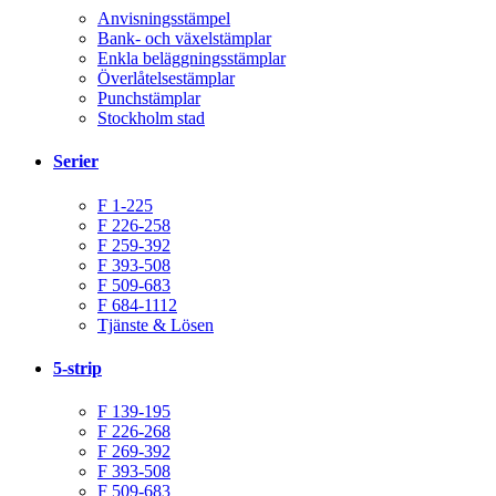
Anvisningsstämpel
Bank- och växelstämplar
Enkla beläggningsstämplar
Överlåtelsestämplar
Punchstämplar
Stockholm stad
Serier
F 1-225
F 226-258
F 259-392
F 393-508
F 509-683
F 684-1112
Tjänste & Lösen
5-strip
F 139-195
F 226-268
F 269-392
F 393-508
F 509-683