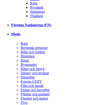
Kina
Ryssland
Singapore
Thailand
Förenta Nationerna (FN)
Motiv
Barn
Berömda personer
Bilar och fordon
Blommor
Broar
Byggnader
Båtar och fartyg
Disney och tecknat
Däggdjur
Europa CEPT
Film och musik
Fiskar och havsdjur
Fjärilar och insekter
Flaggor och kartor
Flyg