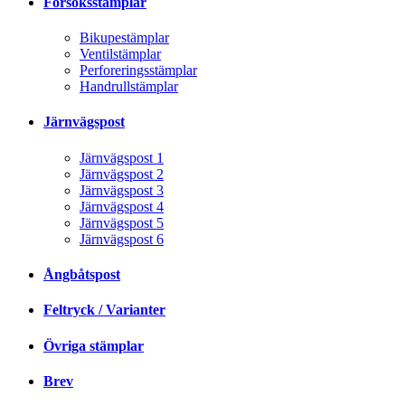
Försöksstämplar
Bikupestämplar
Ventilstämplar
Perforeringsstämplar
Handrullstämplar
Järnvägspost
Järnvägspost 1
Järnvägspost 2
Järnvägspost 3
Järnvägspost 4
Järnvägspost 5
Järnvägspost 6
Ångbåtspost
Feltryck / Varianter
Övriga stämplar
Brev