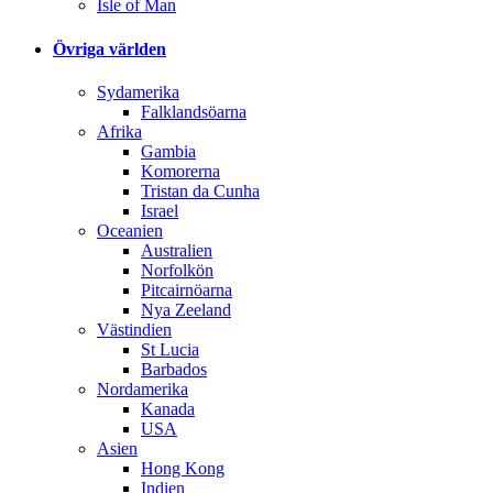
Isle of Man
Övriga världen
Sydamerika
Falklandsöarna
Afrika
Gambia
Komorerna
Tristan da Cunha
Israel
Oceanien
Australien
Norfolkön
Pitcairnöarna
Nya Zeeland
Västindien
St Lucia
Barbados
Nordamerika
Kanada
USA
Asien
Hong Kong
Indien