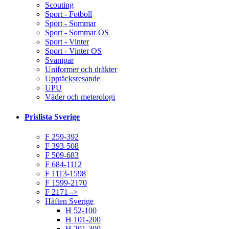
Scouting
Sport - Fotboll
Sport - Sommar
Sport - Sommar OS
Sport - Vinter
Sport - Vinter OS
Svampar
Uniformer och dräkter
Upptäcksresande
UPU
Väder och meterologi
Prislista Sverige
F 259-392
F 393-508
F 509-683
F 684-1112
F 1113-1598
F 1599-2170
F 2171-->
Häften Sverige
H 52-100
H 101-200
H 201-300