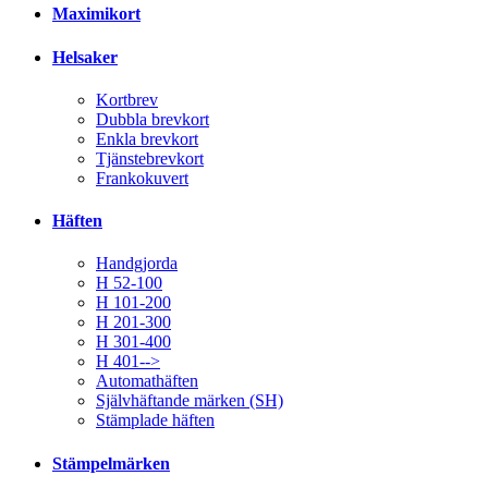
Maximikort
Helsaker
Kortbrev
Dubbla brevkort
Enkla brevkort
Tjänstebrevkort
Frankokuvert
Häften
Handgjorda
H 52-100
H 101-200
H 201-300
H 301-400
H 401-->
Automathäften
Självhäftande märken (SH)
Stämplade häften
Stämpelmärken