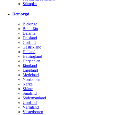
Stämplat
Hembygd
Blekinge
Bohuslän
Dalarna
Dalsland
Gotland
Gästrikland
Halland
Hälsingland
Härjedalen
Jämtland
Lappland
Medelpad
Norrbotten
Närke
Skåne
Småland
Södermanland
Uppland
Värmland
Västerbotten