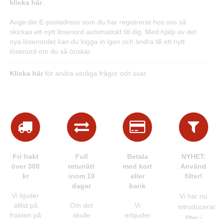
klicka här
.
Ange din E-postadress som du har registrerat hos oss så
skickas ett nytt lösenord automatiskt till dig. Med hjälp av det
nya lösenordet kan du logga in igen och ändra till ett nytt
lösenord om du så önskar.
Klicka här
för andra vanliga frågor och svar.
Fri frakt
Full
Betala
NYHET:
över 300
returrätt
med kort
Använd
kr
inom 10
eller
filter!
dagar
bank
Vi bjuder
Vi har nu
alltid på
Om det
Vi
introducerat
frakten på
skulle
erbjuder
filter i