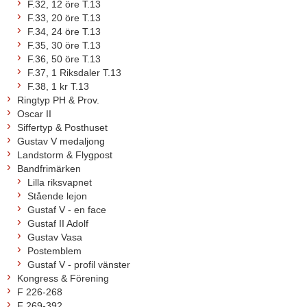
F.32, 12 öre T.13
F.33, 20 öre T.13
F.34, 24 öre T.13
F.35, 30 öre T.13
F.36, 50 öre T.13
F.37, 1 Riksdaler T.13
F.38, 1 kr T.13
Ringtyp PH & Prov.
Oscar II
Siffertyp & Posthuset
Gustav V medaljong
Landstorm & Flygpost
Bandfrimärken
Lilla riksvapnet
Stående lejon
Gustaf V - en face
Gustaf II Adolf
Gustav Vasa
Postemblem
Gustaf V - profil vänster
Kongress & Förening
F 226-268
F 269-392