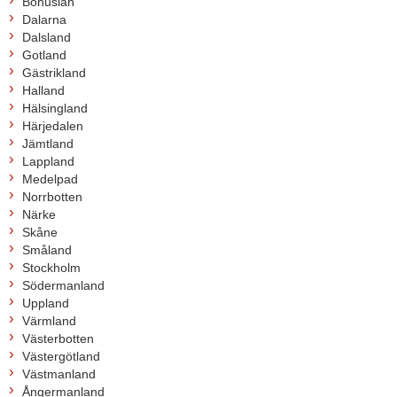
Bohuslän
Dalarna
Dalsland
Gotland
Gästrikland
Halland
Hälsingland
Härjedalen
Jämtland
Lappland
Medelpad
Norrbotten
Närke
Skåne
Småland
Stockholm
Södermanland
Uppland
Värmland
Västerbotten
Västergötland
Västmanland
Ångermanland