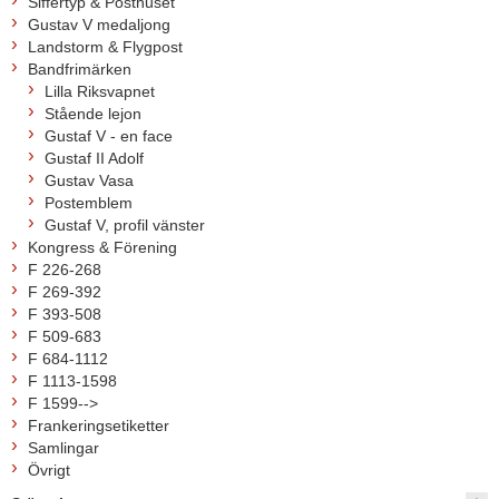
Siffertyp & Posthuset
Gustav V medaljong
Landstorm & Flygpost
Bandfrimärken
Lilla Riksvapnet
Stående lejon
Gustaf V - en face
Gustaf II Adolf
Gustav Vasa
Postemblem
Gustaf V, profil vänster
Kongress & Förening
F 226-268
F 269-392
F 393-508
F 509-683
F 684-1112
F 1113-1598
F 1599-->
Frankeringsetiketter
Samlingar
Övrigt