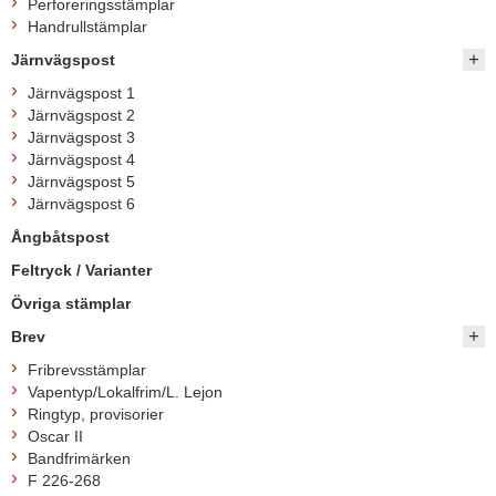
Perforeringsstämplar
Handrullstämplar
Järnvägspost
Järnvägspost 1
Järnvägspost 2
Järnvägspost 3
Järnvägspost 4
Järnvägspost 5
Järnvägspost 6
Ångbåtspost
Feltryck / Varianter
Övriga stämplar
Brev
Fribrevsstämplar
Vapentyp/Lokalfrim/L. Lejon
Ringtyp, provisorier
Oscar II
Bandfrimärken
F 226-268