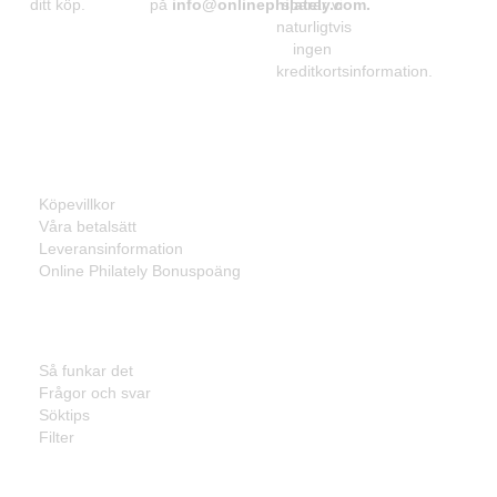
ditt köp.
på
info@onlinephilately.com
sparar vi
.
naturligtvis
ingen
kreditkortsinformation.
Information
Köpevillkor
Våra betalsätt
Leveransinformation
Online Philately Bonuspoäng
Kundservice
Så funkar det
Frågor och svar
Söktips
Filter
Listor