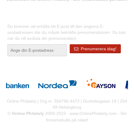
Registrera dig för våra nyhetsbrev
Du kommer att erhålla ett E-post till den angivna E-
postadressen där du måste bekräfta prenumerationen. Du kan
när du vill avsluta din prenumeration.
Prenumerera idag!
Online Philately | Org.nr. 556796-4472 | Duvhöksgatan 19 | 254
49 Helsingborg
©
Online Philately
2009-2023 -
www.OnlinePhilately.com
- Din
frimärksbutik på nätet!