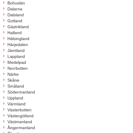
Bohuslän
Dalarna
Dalsland
Gotland
Gästrikland
Halland
Hälsingland
Härjedalen
Jämtland
Lappland
Medelpad
Norrbotten
Närke
Skåne
Småland
Södermanland
Uppland
Värmland
Västerbotten
Västergötland
Västmanland
Ångermanland