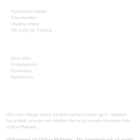
Nyinkomna objekt
Erbjudanden
Utvalda objekt
Vår butik på Tradera
Mina sidor
Mina sidor
Orderhistorik
Önskelista
Nyhetsbrev
Frimärken - Enkelt, prisvärt och effektivt!
Gör som många andra frimärkssamlare redan gjort - upptäck
hur enkelt, prisvärt och effektivt det är att handla frimärken från
Online Philately.
Välkommen till Online Philately - Din frimärksbutik på nätet!