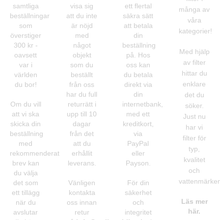
samtliga
visa sig
ett flertal
många av
beställningar
att du inte
säkra sätt
våra
som
är nöjd
att betala
kategorier!
överstiger
med
din
300 kr -
något
beställning
Med hjälp
oavsett
objekt
på. Hos
av filter
var i
som du
oss kan
hittar du
världen
beställt
du betala
enklare
du bor!
från oss
direkt via
har du full
din
det du
Om du vill
returrätt i
internetbank,
söker.
att vi ska
upp till 10
med ett
Just nu
skicka din
dagar
kreditkort,
har vi
beställning
från det
via
filter för
med
att du
PayPal
typ,
rekommenderat
erhållit
eller
kvalitet
brev kan
leverans.
Payson.
och
du välja
vattenmärken
det som
Vänligen
För din
ett tillägg
kontakta
säkerhet
Läs mer
när du
oss innan
och
här.
avslutar
retur
integritet