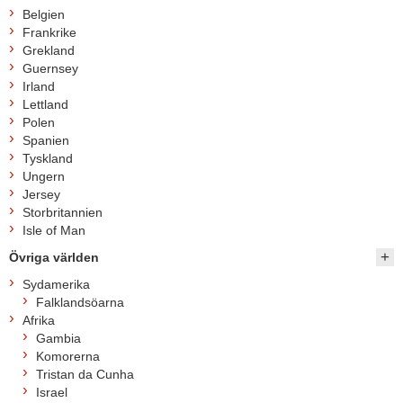
Belgien
Frankrike
Grekland
Guernsey
Irland
Lettland
Polen
Spanien
Tyskland
Ungern
Jersey
Storbritannien
Isle of Man
Övriga världen
Sydamerika
Falklandsöarna
Afrika
Gambia
Komorerna
Tristan da Cunha
Israel