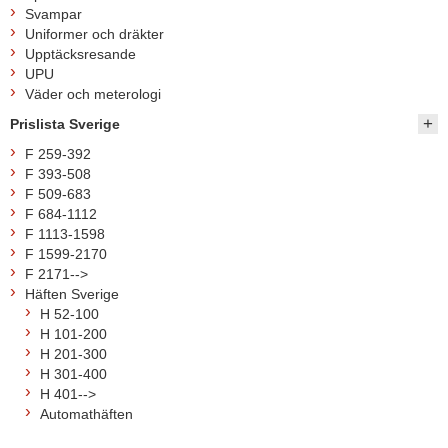
Svampar
Uniformer och dräkter
Upptäcksresande
UPU
Väder och meterologi
Prislista Sverige
F 259-392
F 393-508
F 509-683
F 684-1112
F 1113-1598
F 1599-2170
F 2171-->
Häften Sverige
H 52-100
H 101-200
H 201-300
H 301-400
H 401-->
Automathäften