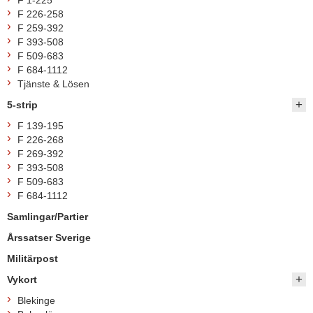
F 1-225
F 226-258
F 259-392
F 393-508
F 509-683
F 684-1112
Tjänste & Lösen
5-strip
F 139-195
F 226-268
F 269-392
F 393-508
F 509-683
F 684-1112
Samlingar/Partier
Årssatser Sverige
Militärpost
Vykort
Blekinge