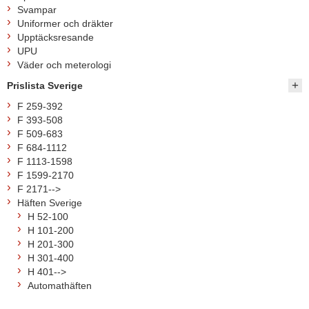
Svampar
Uniformer och dräkter
Upptäcksresande
UPU
Väder och meterologi
Prislista Sverige
F 259-392
F 393-508
F 509-683
F 684-1112
F 1113-1598
F 1599-2170
F 2171-->
Häften Sverige
H 52-100
H 101-200
H 201-300
H 301-400
H 401-->
Automathäften