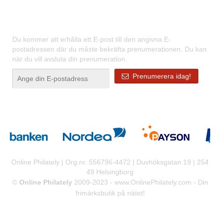
Registrera dig för våra nyhetsbrev
Du kommer att erhålla ett E-post till den angivna E-
postadressen där du måste bekräfta prenumerationen. Du kan
när du vill avsluta din prenumeration.
Prenumerera idag!
Online Philately | Org.nr. 556796-4472 | Duvhöksgatan 19 | 254
49 Helsingborg
©
Online Philately
2009-2023 -
www.OnlinePhilately.com
- Din
frimärksbutik på nätet!