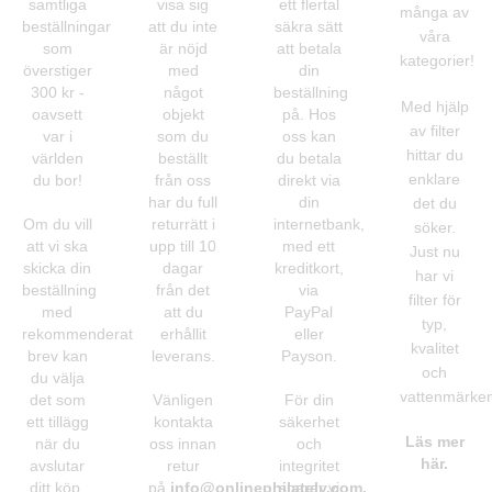
samtliga
visa sig
ett flertal
många av
beställningar
att du inte
säkra sätt
våra
som
är nöjd
att betala
kategorier!
överstiger
med
din
300 kr -
något
beställning
Med hjälp
oavsett
objekt
på. Hos
av filter
var i
som du
oss kan
hittar du
världen
beställt
du betala
enklare
du bor!
från oss
direkt via
har du full
din
det du
Om du vill
returrätt i
internetbank,
söker.
att vi ska
upp till 10
med ett
Just nu
skicka din
dagar
kreditkort,
har vi
beställning
från det
via
filter för
med
att du
PayPal
typ,
rekommenderat
erhållit
eller
kvalitet
brev kan
leverans.
Payson.
och
du välja
vattenmärken
det som
Vänligen
För din
ett tillägg
kontakta
säkerhet
Läs mer
när du
oss innan
och
här.
avslutar
retur
integritet
ditt köp.
på
info@onlinephilately.com
sparar vi
.