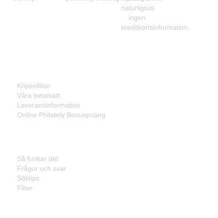
naturligtvis
ingen
kreditkortsinformation.
Information
Köpevillkor
Våra betalsätt
Leveransinformation
Online Philately Bonuspoäng
Kundservice
Så funkar det
Frågor och svar
Söktips
Filter
Listor