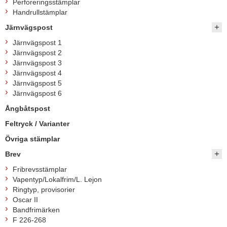
Perforeringsstämplar
Handrullstämplar
Järnvägspost
Järnvägspost 1
Järnvägspost 2
Järnvägspost 3
Järnvägspost 4
Järnvägspost 5
Järnvägspost 6
Ångbåtspost
Feltryck / Varianter
Övriga stämplar
Brev
Fribrevsstämplar
Vapentyp/Lokalfrim/L. Lejon
Ringtyp, provisorier
Oscar II
Bandfrimärken
F 226-268