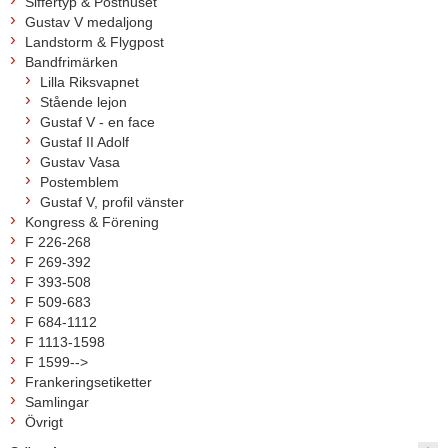
Siffertyp & Posthuset
Gustav V medaljong
Landstorm & Flygpost
Bandfrimärken
Lilla Riksvapnet
Stående lejon
Gustaf V - en face
Gustaf II Adolf
Gustav Vasa
Postemblem
Gustaf V, profil vänster
Kongress & Förening
F 226-268
F 269-392
F 393-508
F 509-683
F 684-1112
F 1113-1598
F 1599-->
Frankeringsetiketter
Samlingar
Övrigt