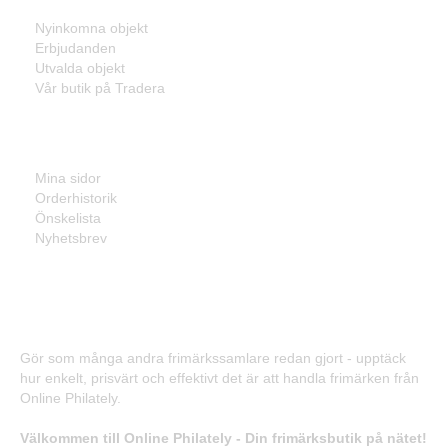
Nyinkomna objekt
Erbjudanden
Utvalda objekt
Vår butik på Tradera
Mina sidor
Mina sidor
Orderhistorik
Önskelista
Nyhetsbrev
Frimärken - Enkelt, prisvärt och effektivt!
Gör som många andra frimärkssamlare redan gjort - upptäck
hur enkelt, prisvärt och effektivt det är att handla frimärken från
Online Philately.
Välkommen till Online Philately - Din frimärksbutik på nätet!