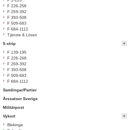
F 1-225
F 226-258
F 259-392
F 393-508
F 509-683
F 684-1112
Tjänste & Lösen
5-strip
F 139-195
F 226-268
F 269-392
F 393-508
F 509-683
F 684-1112
Samlingar/Partier
Årssatser Sverige
Militärpost
Vykort
Blekinge