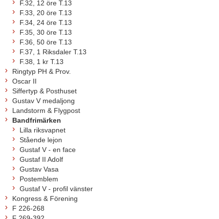
F.32, 12 öre T.13
F.33, 20 öre T.13
F.34, 24 öre T.13
F.35, 30 öre T.13
F.36, 50 öre T.13
F.37, 1 Riksdaler T.13
F.38, 1 kr T.13
Ringtyp PH & Prov.
Oscar II
Siffertyp & Posthuset
Gustav V medaljong
Landstorm & Flygpost
Bandfrimärken
Lilla riksvapnet
Stående lejon
Gustaf V - en face
Gustaf II Adolf
Gustav Vasa
Postemblem
Gustaf V - profil vänster
Kongress & Förening
F 226-268
F 269-392