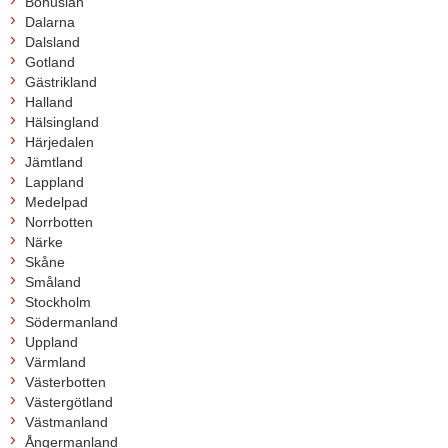
Bohuslän
Dalarna
Dalsland
Gotland
Gästrikland
Halland
Hälsingland
Härjedalen
Jämtland
Lappland
Medelpad
Norrbotten
Närke
Skåne
Småland
Stockholm
Södermanland
Uppland
Värmland
Västerbotten
Västergötland
Västmanland
Ångermanland