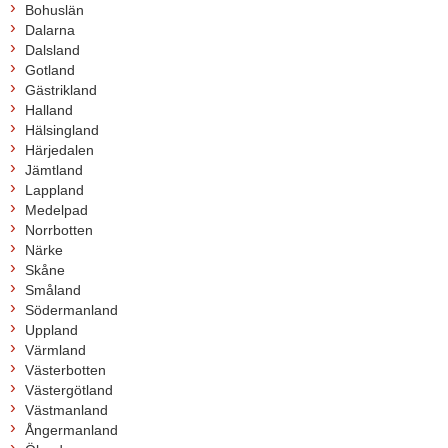
Bohuslän
Dalarna
Dalsland
Gotland
Gästrikland
Halland
Hälsingland
Härjedalen
Jämtland
Lappland
Medelpad
Norrbotten
Närke
Skåne
Småland
Södermanland
Uppland
Värmland
Västerbotten
Västergötland
Västmanland
Ångermanland