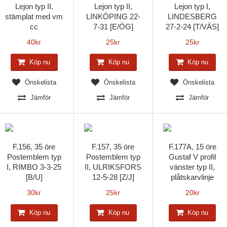
Lejon typ II,
Lejon typ II,
Lejon typ I,
stämplat med vm
LINKÖPING 22-
LINDESBERG
cc
7-31 [E/ÖG]
27-2-24 [T/VÄS]
40
kr
25
kr
25
kr
Köp nu
Köp nu
Köp nu
Önskelista
Önskelista
Önskelista
Jämför
Jämför
Jämför
F.156, 35 öre
F.157, 35 öre
F.177A, 15 öre
Postemblem typ
Postemblem typ
Gustaf V profil
I, RIMBO 3-3-25
II, ULRIKSFORS
vänster typ II,
[B/U]
12-5-28 [Z/J]
plåtskarvlinje
30
kr
25
kr
20
kr
Köp nu
Köp nu
Köp nu