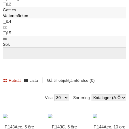
12
Gott ex
Vattenmärken
14
cc
15
cx
Sök
Rutnät
Lista
Gå till objektjämförelse (0)
Visa:
Sortering:
F.143Acc, 5 öre
F.143C, 5 öre
F.144Acx, 10 öre