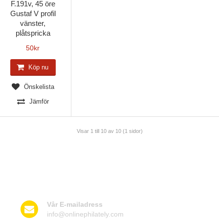
F.191v, 45 öre
Gustaf V profil
vänster,
plåtspricka
50
kr
Köp nu
Önskelista
Jämför
Visar 1 till 10 av 10 (1 sidor)
Kontakta oss
Vår E-mailadress
info@onlinephilately.com