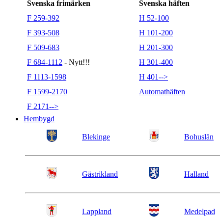
Svenska frimärken
Svenska häften
F 259-392
H 52-100
F 393-508
H 101-200
F 509-683
H 201-300
F 684-1112
- Nytt!!!
H 301-400
F 1113-1598
H 401-->
F 1599-2170
Automathäften
F 2171-->
Hembygd
Blekinge
Bohuslän
Gästrikland
Halland
Lappland
Medelpad