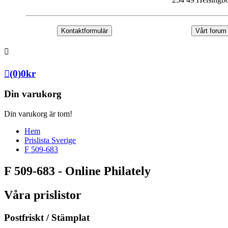
Kontaktformulär
Vårt forum
(0)
0
kr
Din varukorg
Din varukorg är tom!
Hem
Prislista Sverige
F 509-683
F 509-683 - Online Philately
Våra prislistor
Postfriskt / Stämplat