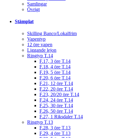
Samlingar
Övrigt
Stämplat
Skilling Banco/Lokalfrim
Vapentyp
12 öre vapen
Liggande lejon
Ringtyp T.14
F.17, 3 öre T.14
F.18, 4 öre T.14
F.19, 5 öre T.14
F.20, 6 öre T.14
F.21, 12 öre T.14
F.22, 20 öre T.14
F.23, 20/20 öre T.14
F.24, 24 öre T.14
F.25, 30 öre T.14
F.26, 50 öre T.14
F.27, 1 Riksdaler T.14
Ringtyp T.13
F.28, 3 öre T.13
F.29, 4 öre T.13