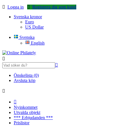
Logga in
Registrera dig som kund
Svenska kronor
Euro
US Dollar
Svenska
English
Önskelista (0)
Avsluta köp
Nyinkommet
Utvalda objekt
*** Erbjudanden ***
Prislistor