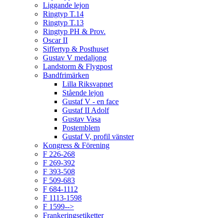
Liggande lejon
Ringtyp T.14
Ringtyp T.13
Ringtyp PH & Prov.
Oscar II
Siffertyp & Posthuset
Gustav V medaljong
Landstorm & Flygpost
Bandfrimärken
Lilla Riksvapnet
Stående lejon
Gustaf V - en face
Gustaf II Adolf
Gustav Vasa
Postemblem
Gustaf V, profil vänster
Kongress & Förening
F 226-268
F 269-392
F 393-508
F 509-683
F 684-1112
F 1113-1598
F 1599-->
Frankeringsetiketter