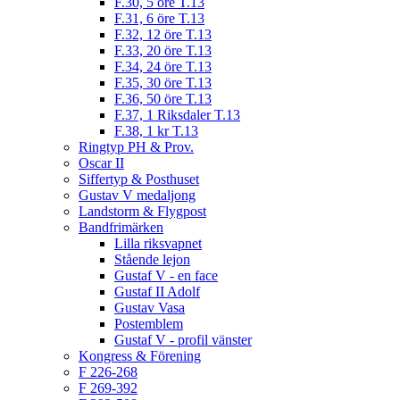
F.30, 5 öre T.13
F.31, 6 öre T.13
F.32, 12 öre T.13
F.33, 20 öre T.13
F.34, 24 öre T.13
F.35, 30 öre T.13
F.36, 50 öre T.13
F.37, 1 Riksdaler T.13
F.38, 1 kr T.13
Ringtyp PH & Prov.
Oscar II
Siffertyp & Posthuset
Gustav V medaljong
Landstorm & Flygpost
Bandfrimärken
Lilla riksvapnet
Stående lejon
Gustaf V - en face
Gustaf II Adolf
Gustav Vasa
Postemblem
Gustaf V - profil vänster
Kongress & Förening
F 226-268
F 269-392