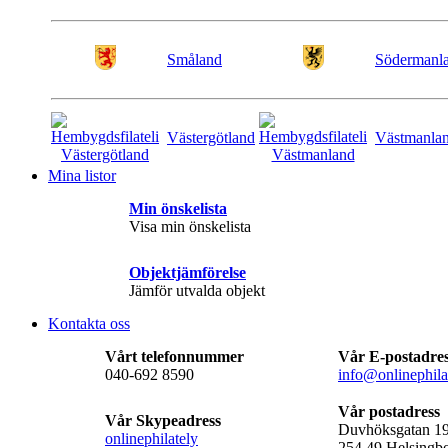
Småland
Södermanl
Västergötland
Västmanla
Mina listor
Min önskelista
Visa min önskelista
Objektjämförelse
Jämför utvalda objekt
Kontakta oss
Vårt telefonnummer
Vår E-postadre
040-692 8590
info@onlinephila
Vår postadress
Vår Skypeadress
Duvhöksgatan 1
onlinephilately
254 49 Helsingb