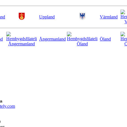
and
Uppland
Värmland
nd
Ångermanland
Öland
ss
tely.com
9
org