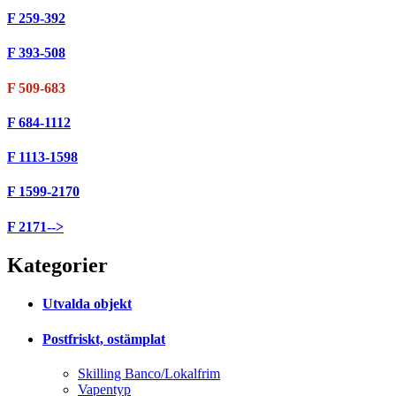
F 259-392
F 393-508
F 509-683
F 684-1112
F 1113-1598
F 1599-2170
F 2171-->
Kategorier
Utvalda objekt
Postfriskt, ostämplat
Skilling Banco/Lokalfrim
Vapentyp