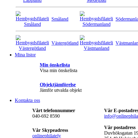
Småland
Södermanl
Västergötland
Västmanla
Mina listor
Min önskelista
Visa min önskelista
Objektjämförelse
Jämför utvalda objekt
Kontakta oss
Vårt telefonnummer
Vår E-postadre
040-692 8590
info@onlinephila
Vår postadress
Vår Skypeadress
Duvhöksgatan 1
onlinephilately