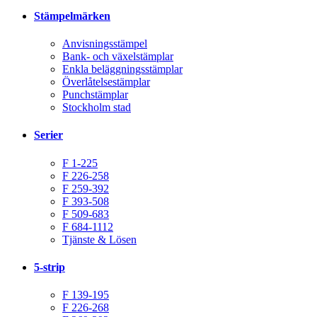
Stämpelmärken
Anvisningsstämpel
Bank- och växelstämplar
Enkla beläggningsstämplar
Överlåtelsestämplar
Punchstämplar
Stockholm stad
Serier
F 1-225
F 226-258
F 259-392
F 393-508
F 509-683
F 684-1112
Tjänste & Lösen
5-strip
F 139-195
F 226-268