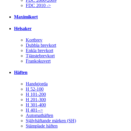
FDC 2000-2009
FDC 2010 ->
Maximikort
Helsaker
Kortbrev
Dubbla brevkort
Enkla brevkort
Tjänstebrevkort
Frankokuvert
Häften
Handgjorda
H 52-100
H 101-200
H 201-300
H 301-400
H 401-->
Automathäften
Självhäftande märken (SH)
Stämplade häften