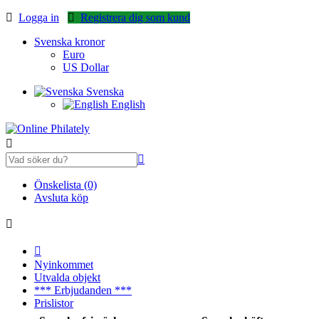
Logga in
Registrera dig som kund
Svenska kronor
Euro
US Dollar
Svenska
English
Önskelista (0)
Avsluta köp
Nyinkommet
Utvalda objekt
*** Erbjudanden ***
Prislistor