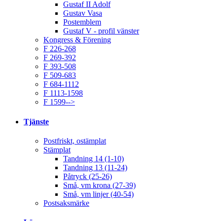
Gustaf II Adolf
Gustav Vasa
Postemblem
Gustaf V - profil vänster
Kongress & Förening
F 226-268
F 269-392
F 393-508
F 509-683
F 684-1112
F 1113-1598
F 1599-->
Tjänste
Postfriskt, ostämplat
Stämplat
Tandning 14 (1-10)
Tandning 13 (11-24)
Påtryck (25-26)
Små, vm krona (27-39)
Små, vm linjer (40-54)
Postsaksmärke