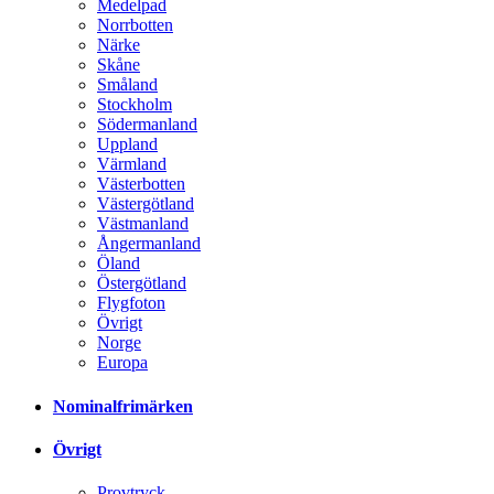
Medelpad
Norrbotten
Närke
Skåne
Småland
Stockholm
Södermanland
Uppland
Värmland
Västerbotten
Västergötland
Västmanland
Ångermanland
Öland
Östergötland
Flygfoton
Övrigt
Norge
Europa
Nominalfrimärken
Övrigt
Provtryck