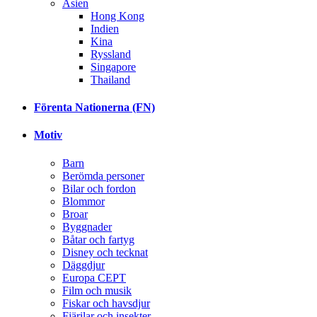
Asien
Hong Kong
Indien
Kina
Ryssland
Singapore
Thailand
Förenta Nationerna (FN)
Motiv
Barn
Berömda personer
Bilar och fordon
Blommor
Broar
Byggnader
Båtar och fartyg
Disney och tecknat
Däggdjur
Europa CEPT
Film och musik
Fiskar och havsdjur
Fjärilar och insekter