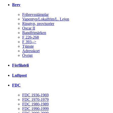
Brev
Fribrevsstämplar
Vapentyp/Lokalfrim/L. Lejon
Ringtyp, provisorier
Oscar II
Bandfrimärken
F 226-268
F 393-->
Tjänste
Adresskort
Övrigt
Förfilateli
Luftpost
FDC
FDC 1936-1969
FDC 1970-1979
FDC 1980-1989
FDC 1990-1999