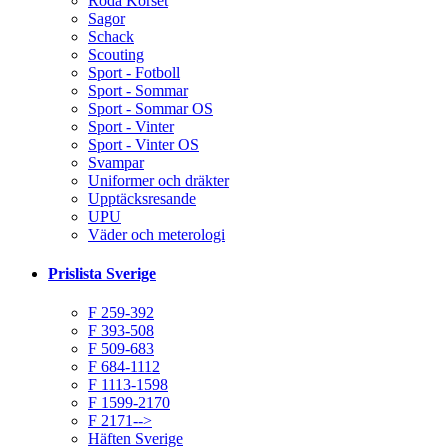
Röda Korset
Sagor
Schack
Scouting
Sport - Fotboll
Sport - Sommar
Sport - Sommar OS
Sport - Vinter
Sport - Vinter OS
Svampar
Uniformer och dräkter
Upptäcksresande
UPU
Väder och meterologi
Prislista Sverige
F 259-392
F 393-508
F 509-683
F 684-1112
F 1113-1598
F 1599-2170
F 2171-->
Häften Sverige