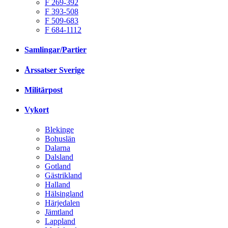
F 269-392
F 393-508
F 509-683
F 684-1112
Samlingar/Partier
Årssatser Sverige
Militärpost
Vykort
Blekinge
Bohuslän
Dalarna
Dalsland
Gotland
Gästrikland
Halland
Hälsingland
Härjedalen
Jämtland
Lappland