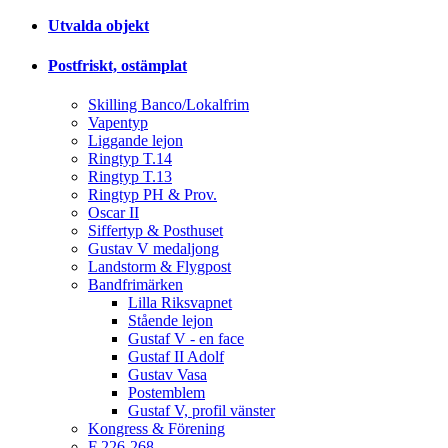
Utvalda objekt
Postfriskt, ostämplat
Skilling Banco/Lokalfrim
Vapentyp
Liggande lejon
Ringtyp T.14
Ringtyp T.13
Ringtyp PH & Prov.
Oscar II
Siffertyp & Posthuset
Gustav V medaljong
Landstorm & Flygpost
Bandfrimärken
Lilla Riksvapnet
Stående lejon
Gustaf V - en face
Gustaf II Adolf
Gustav Vasa
Postemblem
Gustaf V, profil vänster
Kongress & Förening
F 226-268