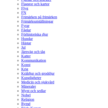
Flaggor och kartor
Flyg
FN
Frimärken på frimärken
Frimärksutställningar
Fyrar
Fåglar
Förhistoriska djur
Hundar
Hästar
Jul
Järnväg och tåg
Katter
Kommunikation
Konst
Krig
Kräldjur och groddjur
Kungligheter
Medicin och sjukvård
Mineraler
Mynt och sedlar
Nobel
Religion
Rymd