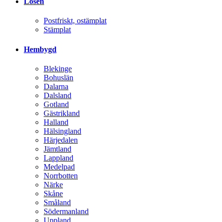
Lösen
Postfriskt, ostämplat
Stämplat
Hembygd
Blekinge
Bohuslän
Dalarna
Dalsland
Gotland
Gästrikland
Halland
Hälsingland
Härjedalen
Jämtland
Lappland
Medelpad
Norrbotten
Närke
Skåne
Småland
Södermanland
Uppland