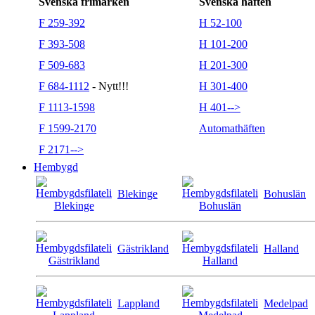
Svenska frimärken
Svenska häften
F 259-392
H 52-100
F 393-508
H 101-200
F 509-683
H 201-300
F 684-1112
- Nytt!!!
H 301-400
F 1113-1598
H 401-->
F 1599-2170
Automathäften
F 2171-->
Hembygd
Blekinge
Bohuslän
Gästrikland
Halland
Lappland
Medelpad