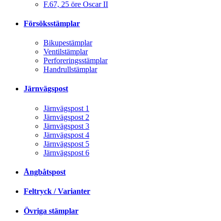
F.67, 25 öre Oscar II
Försöksstämplar
Bikupestämplar
Ventilstämplar
Perforeringsstämplar
Handrullstämplar
Järnvägspost
Järnvägspost 1
Järnvägspost 2
Järnvägspost 3
Järnvägspost 4
Järnvägspost 5
Järnvägspost 6
Ångbåtspost
Feltryck / Varianter
Övriga stämplar