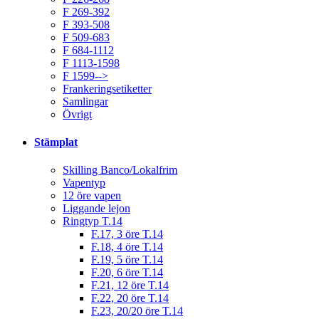
F 269-392
F 393-508
F 509-683
F 684-1112
F 1113-1598
F 1599-->
Frankeringsetiketter
Samlingar
Övrigt
Stämplat
Skilling Banco/Lokalfrim
Vapentyp
12 öre vapen
Liggande lejon
Ringtyp T.14
F.17, 3 öre T.14
F.18, 4 öre T.14
F.19, 5 öre T.14
F.20, 6 öre T.14
F.21, 12 öre T.14
F.22, 20 öre T.14
F.23, 20/20 öre T.14