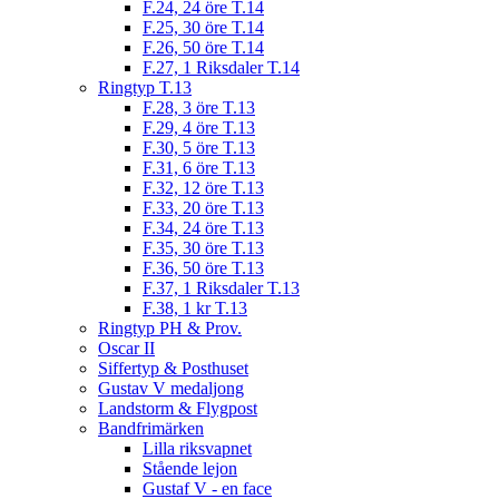
F.24, 24 öre T.14
F.25, 30 öre T.14
F.26, 50 öre T.14
F.27, 1 Riksdaler T.14
Ringtyp T.13
F.28, 3 öre T.13
F.29, 4 öre T.13
F.30, 5 öre T.13
F.31, 6 öre T.13
F.32, 12 öre T.13
F.33, 20 öre T.13
F.34, 24 öre T.13
F.35, 30 öre T.13
F.36, 50 öre T.13
F.37, 1 Riksdaler T.13
F.38, 1 kr T.13
Ringtyp PH & Prov.
Oscar II
Siffertyp & Posthuset
Gustav V medaljong
Landstorm & Flygpost
Bandfrimärken
Lilla riksvapnet
Stående lejon
Gustaf V - en face