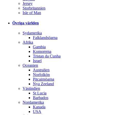
Jersey
Storbritannien
Isle of Man
Övriga världen
Sydamerika
Falklandsöarna
Afrika
Gambia
Komorerna
Tristan da Cunha
Israel
Oceanien
Australien
Norfolkön
Pitcairnöarna
Nya Zeeland
Västindien
St Lucia
Barbados
Nordamerika
Kanada
USA