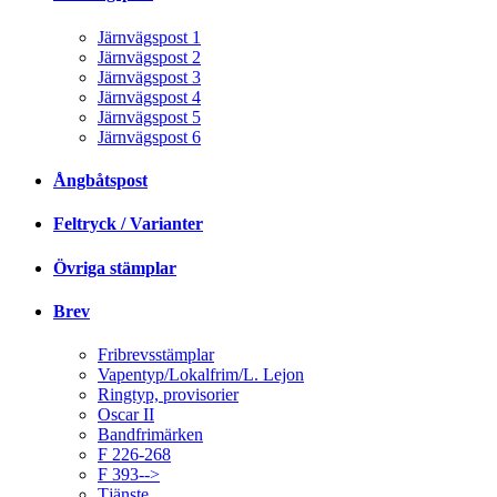
Järnvägspost 1
Järnvägspost 2
Järnvägspost 3
Järnvägspost 4
Järnvägspost 5
Järnvägspost 6
Ångbåtspost
Feltryck / Varianter
Övriga stämplar
Brev
Fribrevsstämplar
Vapentyp/Lokalfrim/L. Lejon
Ringtyp, provisorier
Oscar II
Bandfrimärken
F 226-268
F 393-->
Tjänste