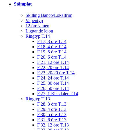
Stämplat
Skilling Banco/Lokalfrim
Vapentyp
12 öre vapen
Liggande lejon
Ringtyp T.14
F.17, 3 öre T.14
F.18, 4 öre T.14
F.19, 5 öre T.14
F.20, 6 öre T.14
F.21, 12 öre T.14
F.22, 20 öre T.14
F.23, 20/20 öre T.14
F.24, 24 öre T.14
F.25, 30 öre T.14
F.26, 50 öre T.14
F.27, 1 Riksdaler T.14
Ringtyp T.13
F.28, 3 öre T.13
F.29, 4 öre T.13
F.30, 5 öre T.13
F.31, 6 öre T.13
F.32, 12 öre T.13