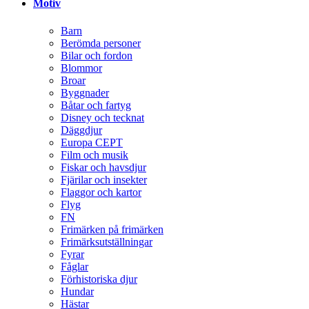
Motiv
Barn
Berömda personer
Bilar och fordon
Blommor
Broar
Byggnader
Båtar och fartyg
Disney och tecknat
Däggdjur
Europa CEPT
Film och musik
Fiskar och havsdjur
Fjärilar och insekter
Flaggor och kartor
Flyg
FN
Frimärken på frimärken
Frimärksutställningar
Fyrar
Fåglar
Förhistoriska djur
Hundar
Hästar