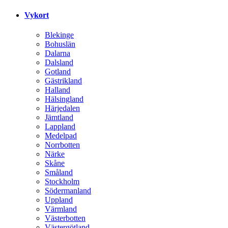
Vykort
Blekinge
Bohuslän
Dalarna
Dalsland
Gotland
Gästrikland
Halland
Hälsingland
Härjedalen
Jämtland
Lappland
Medelpad
Norrbotten
Närke
Skåne
Småland
Stockholm
Södermanland
Uppland
Värmland
Västerbotten
Västergötland