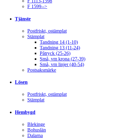
F 1113-1598
F 1599-->
Tjänste
Postfriskt, ostämplat
Stämplat
Tandning 14 (1-10)
Tandning 13 (11-24)
Påtryck (25-26)
Små, vm krona (27-39)
Små, vm linjer (40-54)
Postsaksmärke
Lösen
Postfriskt, ostämplat
Stämplat
Hembygd
Blekinge
Bohuslän
Dalarna