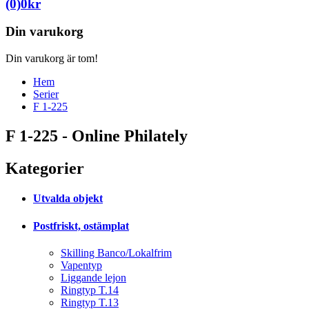
(0)
0
kr
Din varukorg
Din varukorg är tom!
Hem
Serier
F 1-225
F 1-225 - Online Philately
Kategorier
Utvalda objekt
Postfriskt, ostämplat
Skilling Banco/Lokalfrim
Vapentyp
Liggande lejon
Ringtyp T.14
Ringtyp T.13