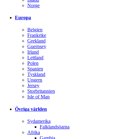
Norge
Europa
Belgien
Frankrike
Grekland
Guernsey
Irland
Lettland
Polen
Spanien
Tyskland
Ungern
Jersey
Storbritannien
Isle of Man
Övriga världen
Sydamerika
Falklandsöarna
Afrika
Gambia