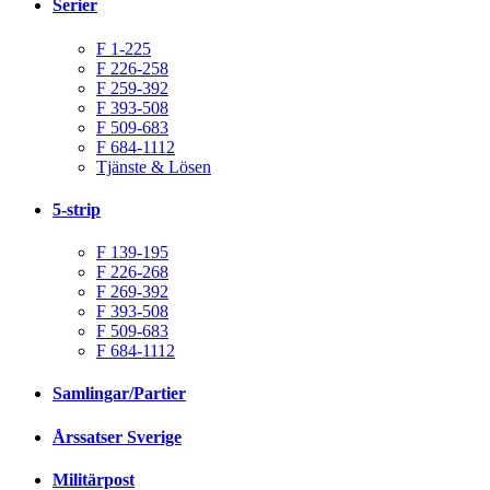
Serier
F 1-225
F 226-258
F 259-392
F 393-508
F 509-683
F 684-1112
Tjänste & Lösen
5-strip
F 139-195
F 226-268
F 269-392
F 393-508
F 509-683
F 684-1112
Samlingar/Partier
Årssatser Sverige
Militärpost