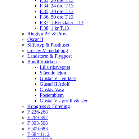
F.33, 20 öre T.13
F.34, 24 öre T.13
F.35, 30 öre T.13
F.36, 50 öre T.13
F.37, 1 Riksdaler T.13
F.38, 1 kr T.13
Ringtyp PH & Prov.
Oscar II
Siffertyp & Posthuset
Gustav V medaljong
Landstorm & Flygpost
Bandfrimärken
Lilla riksvapnet
Stående lejon
Gustaf V - en face
Gustaf II Adolf
Gustav Vasa
Postemblem
Gustaf V - profil vänster
Kongress & Förening
F 226-268
F 269-392
F 393-508
F 509-683
F 684-1112