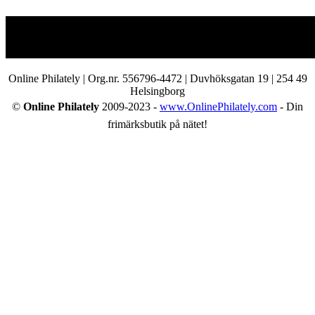
Online Philately | Org.nr. 556796-4472 | Duvhöksgatan 19 | 254 49
Helsingborg
©
Online Philately
2009-2023 -
www.OnlinePhilately.com
- Din
frimärksbutik på nätet!