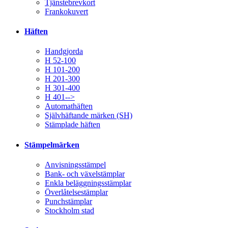
Tjänstebrevkort
Frankokuvert
Häften
Handgjorda
H 52-100
H 101-200
H 201-300
H 301-400
H 401-->
Automathäften
Självhäftande märken (SH)
Stämplade häften
Stämpelmärken
Anvisningsstämpel
Bank- och växelstämplar
Enkla beläggningsstämplar
Överlåtelsestämplar
Punchstämplar
Stockholm stad