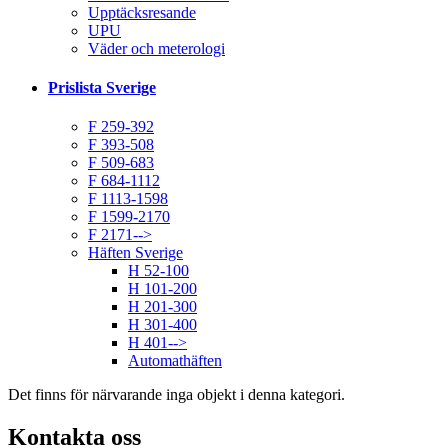
Upptäcksresande
UPU
Väder och meterologi
Prislista Sverige
F 259-392
F 393-508
F 509-683
F 684-1112
F 1113-1598
F 1599-2170
F 2171-->
Häften Sverige
H 52-100
H 101-200
H 201-300
H 301-400
H 401-->
Automathäften
Det finns för närvarande inga objekt i denna kategori.
Kontakta oss