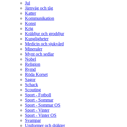
Jul
Järnväg och tåg
Katter
Kommunikation
Konst
Krig
Kräldjur och groddjur
Kungligheter
Medicin och sjukvård
Mineraler
Mynt och sedlar
Nobel
Religion
Rymd
Röda Korset
Sagor
Schack
Scouting
Sport - Fotboll
Sport - Sommar
Sport - Sommar OS
Sport - Vinter
Sport - Vinter OS
Svampar
Uniformer och dräkter