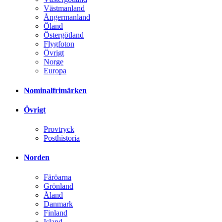
Västmanland
Ångermanland
Öland
Östergötland
Flygfoton
Övrigt
Norge
Europa
Nominalfrimärken
Övrigt
Provtryck
Posthistoria
Norden
Färöarna
Grönland
Åland
Danmark
Finland
Island