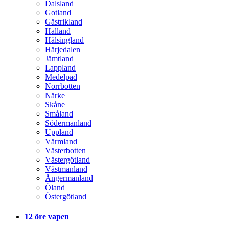
Dalsland
Gotland
Gästrikland
Halland
Hälsingland
Härjedalen
Jämtland
Lappland
Medelpad
Norrbotten
Närke
Skåne
Småland
Södermanland
Uppland
Värmland
Västerbotten
Västergötland
Västmanland
Ångermanland
Öland
Östergötland
12 öre vapen