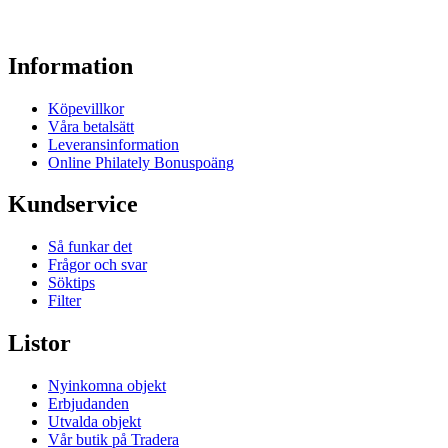
Information
Köpevillkor
Våra betalsätt
Leveransinformation
Online Philately Bonuspoäng
Kundservice
Så funkar det
Frågor och svar
Söktips
Filter
Listor
Nyinkomna objekt
Erbjudanden
Utvalda objekt
Vår butik på Tradera