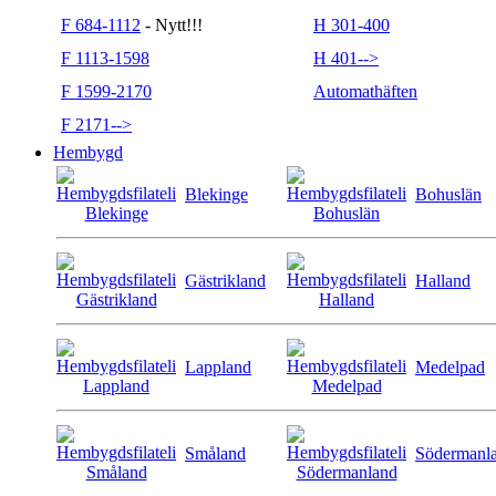
F 684-1112
- Nytt!!!
H 301-400
F 1113-1598
H 401-->
F 1599-2170
Automathäften
F 2171-->
Hembygd
Blekinge
Bohuslän
Gästrikland
Halland
Lappland
Medelpad
Småland
Södermanl