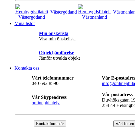
Västergötland
Västmanla
Mina listor
Min önskelista
Visa min önskelista
Objektjämförelse
Jämför utvalda objekt
Kontakta oss
Vårt telefonnummer
Vår E-postadre
040-692 8590
info@onlinephila
Vår postadress
Vår Skypeadress
Duvhöksgatan 1
onlinephilately
254 49 Helsingb
Kontaktformulär
Vårt forum