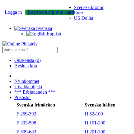
Svenska kronor
Logga in
Registrera dig som kund
Euro
US Dollar
Svenska
English
Önskelista (0)
Avsluta köp
Nyinkommet
Utvalda objekt
*** Erbjudanden ***
Prislistor
Svenska frimärken
Svenska häften
F 259-392
H 52-100
F 393-508
H 101-200
F 509-683
H 201-300