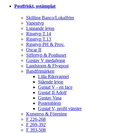
Postfriskt, ostämplat
Skilling Banco/Lokalfrim
Vapentyp
Liggande lejon
Ringtyp T.14
Ringtyp T.13
Ringtyp PH & Prov.
Oscar II
Siffertyp & Posthuset
Gustav V medaljong
Landstorm & Flygpost
Bandfrimärken
Lilla Riksvapnet
Stående lejon
Gustaf V - en face
Gustaf II Adolf
Gustav Vasa
Postemblem
Gustaf V, profil vänster
Kongress & Förening
F 226-268
F 269-392
F 393-508