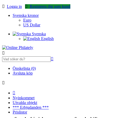
Logga in
Registrera dig som kund
Svenska kronor
Euro
US Dollar
Svenska
English
Önskelista (0)
Avsluta köp
Nyinkommet
Utvalda objekt
*** Erbjudanden ***
Prislistor