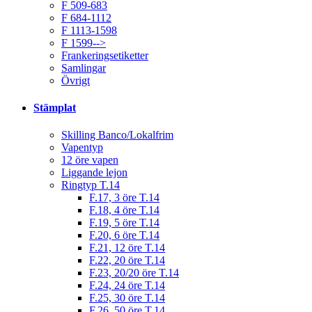
F 509-683
F 684-1112
F 1113-1598
F 1599-->
Frankeringsetiketter
Samlingar
Övrigt
Stämplat
Skilling Banco/Lokalfrim
Vapentyp
12 öre vapen
Liggande lejon
Ringtyp T.14
F.17, 3 öre T.14
F.18, 4 öre T.14
F.19, 5 öre T.14
F.20, 6 öre T.14
F.21, 12 öre T.14
F.22, 20 öre T.14
F.23, 20/20 öre T.14
F.24, 24 öre T.14
F.25, 30 öre T.14
F.26, 50 öre T.14