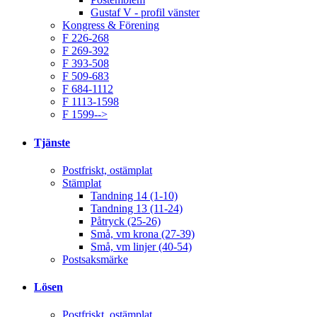
Gustaf V - profil vänster
Kongress & Förening
F 226-268
F 269-392
F 393-508
F 509-683
F 684-1112
F 1113-1598
F 1599-->
Tjänste
Postfriskt, ostämplat
Stämplat
Tandning 14 (1-10)
Tandning 13 (11-24)
Påtryck (25-26)
Små, vm krona (27-39)
Små, vm linjer (40-54)
Postsaksmärke
Lösen
Postfriskt, ostämplat