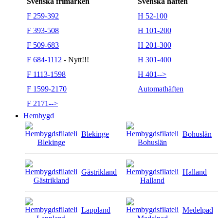
Svenska frimärken
Svenska häften
F 259-392
H 52-100
F 393-508
H 101-200
F 509-683
H 201-300
F 684-1112
- Nytt!!!
H 301-400
F 1113-1598
H 401-->
F 1599-2170
Automathäften
F 2171-->
Hembygd
Blekinge
Bohuslän
Gästrikland
Halland
Lappland
Medelpad