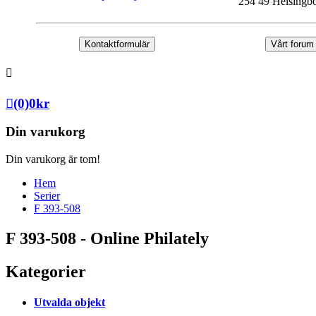
254 49 Helsingb
Kontaktformulär
Vårt forum
(0)
0
kr
Din varukorg
Din varukorg är tom!
Hem
Serier
F 393-508
F 393-508 - Online Philately
Kategorier
Utvalda objekt