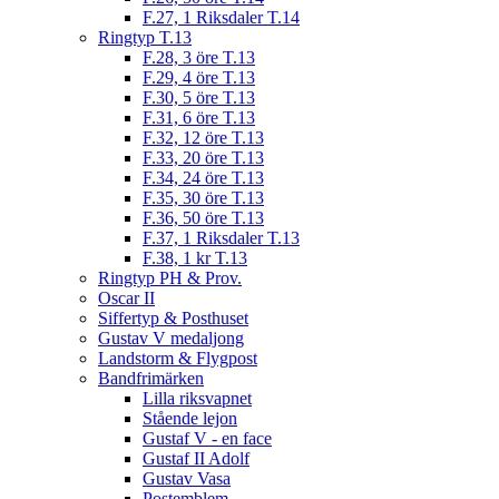
F.27, 1 Riksdaler T.14
Ringtyp T.13
F.28, 3 öre T.13
F.29, 4 öre T.13
F.30, 5 öre T.13
F.31, 6 öre T.13
F.32, 12 öre T.13
F.33, 20 öre T.13
F.34, 24 öre T.13
F.35, 30 öre T.13
F.36, 50 öre T.13
F.37, 1 Riksdaler T.13
F.38, 1 kr T.13
Ringtyp PH & Prov.
Oscar II
Siffertyp & Posthuset
Gustav V medaljong
Landstorm & Flygpost
Bandfrimärken
Lilla riksvapnet
Stående lejon
Gustaf V - en face
Gustaf II Adolf
Gustav Vasa
Postemblem