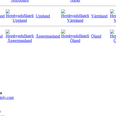
and
Uppland
Värmland
nd
Ångermanland
Öland
ss
tely.com
9