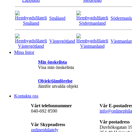
Småland
Södermanl
Västergötland
Västmanla
Mina listor
Min önskelista
Visa min önskelista
Objektjämförelse
Jämför utvalda objekt
Kontakta oss
Vårt telefonnummer
Vår E-postadre
040-692 8590
info@onlinephila
Vår postadress
Vår Skypeadress
Duvhöksgatan 1
onlinephilately