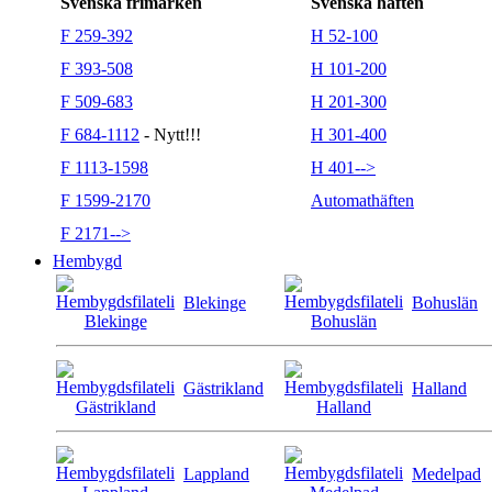
Svenska frimärken
Svenska häften
F 259-392
H 52-100
F 393-508
H 101-200
F 509-683
H 201-300
F 684-1112
- Nytt!!!
H 301-400
F 1113-1598
H 401-->
F 1599-2170
Automathäften
F 2171-->
Hembygd
Blekinge
Bohuslän
Gästrikland
Halland
Lappland
Medelpad