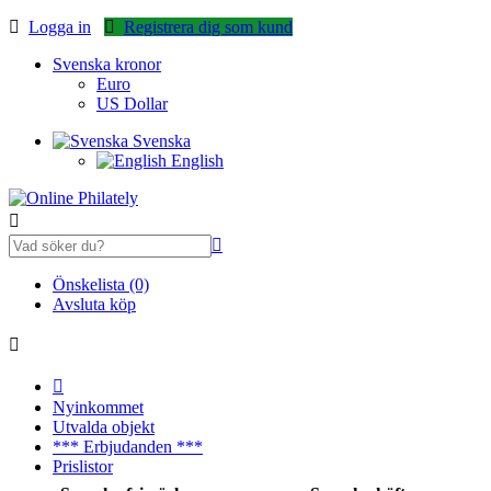
Logga in
Registrera dig som kund
Svenska kronor
Euro
US Dollar
Svenska
English
Önskelista (0)
Avsluta köp
Nyinkommet
Utvalda objekt
*** Erbjudanden ***
Prislistor