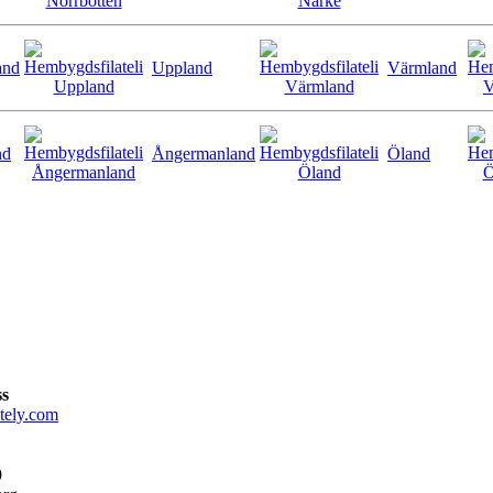
and
Uppland
Värmland
nd
Ångermanland
Öland
ss
tely.com
9