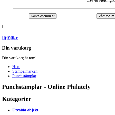
254 49 Helsingb
Kontaktformulär
Vårt forum
(0)
0
kr
Din varukorg
Din varukorg är tom!
Hem
Stämpelmärken
Punchstämplar
Punchstämplar - Online Philately
Kategorier
Utvalda objekt