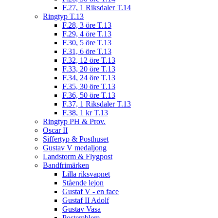
F.27, 1 Riksdaler T.14
Ringtyp T.13
F.28, 3 öre T.13
F.29, 4 öre T.13
F.30, 5 öre T.13
F.31, 6 öre T.13
F.32, 12 öre T.13
F.33, 20 öre T.13
F.34, 24 öre T.13
F.35, 30 öre T.13
F.36, 50 öre T.13
F.37, 1 Riksdaler T.13
F.38, 1 kr T.13
Ringtyp PH & Prov.
Oscar II
Siffertyp & Posthuset
Gustav V medaljong
Landstorm & Flygpost
Bandfrimärken
Lilla riksvapnet
Stående lejon
Gustaf V - en face
Gustaf II Adolf
Gustav Vasa
Postemblem