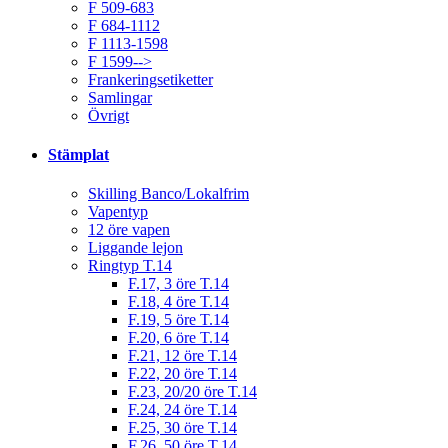
F 509-683
F 684-1112
F 1113-1598
F 1599-->
Frankeringsetiketter
Samlingar
Övrigt
Stämplat
Skilling Banco/Lokalfrim
Vapentyp
12 öre vapen
Liggande lejon
Ringtyp T.14
F.17, 3 öre T.14
F.18, 4 öre T.14
F.19, 5 öre T.14
F.20, 6 öre T.14
F.21, 12 öre T.14
F.22, 20 öre T.14
F.23, 20/20 öre T.14
F.24, 24 öre T.14
F.25, 30 öre T.14
F.26, 50 öre T.14