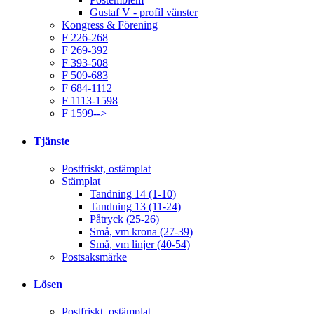
Gustaf V - profil vänster
Kongress & Förening
F 226-268
F 269-392
F 393-508
F 509-683
F 684-1112
F 1113-1598
F 1599-->
Tjänste
Postfriskt, ostämplat
Stämplat
Tandning 14 (1-10)
Tandning 13 (11-24)
Påtryck (25-26)
Små, vm krona (27-39)
Små, vm linjer (40-54)
Postsaksmärke
Lösen
Postfriskt, ostämplat