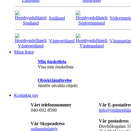
Småland
Södermanl
Västergötland
Västmanla
Mina listor
Min önskelista
Visa min önskelista
Objektjämförelse
Jämför utvalda objekt
Kontakta oss
Vårt telefonnummer
Vår E-postadre
040-692 8590
info@onlinephila
Vår postadress
Vår Skypeadress
Duvhöksgatan 1
onlinephilately