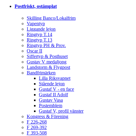
Postfriskt, ostämplat
Skilling Banco/Lokalfrim
Vapentyp
Liggande lejon
Ringtyp T.14
Ringtyp T.13
Ringtyp PH & Prov.
Oscar II
Siffertyp & Posthuset
Gustav V medaljong
Landstorm & Flygpost
Bandfrimärken
Lilla Riksvapnet
Stående lejon
Gustaf V - en face
Gustaf II Adolf
Gustav Vasa
Postemblem
Gustaf V, profil vänster
Kongress & Förening
F 226-268
F 269-392
F 393-508