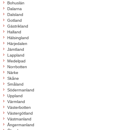
Bohuslän
Dalarna
Dalsland
Gotland
Gästrikland
Halland
Hälsingland
Härjedalen
Jämtland
Lappland
Medelpad
Norrbotten
Närke
Skåne
Småland
Södermanland
Uppland
Värmland
Västerbotten
Västergötland
Västmanland
Ångermanland