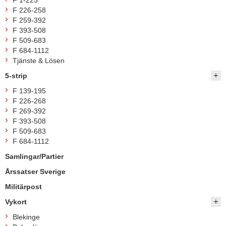
F 1-225
F 226-258
F 259-392
F 393-508
F 509-683
F 684-1112
Tjänste & Lösen
5-strip
F 139-195
F 226-268
F 269-392
F 393-508
F 509-683
F 684-1112
Samlingar/Partier
Årssatser Sverige
Militärpost
Vykort
Blekinge