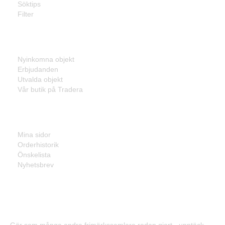
Söktips
Filter
Listor
Nyinkomna objekt
Erbjudanden
Utvalda objekt
Vår butik på Tradera
Mina sidor
Mina sidor
Orderhistorik
Önskelista
Nyhetsbrev
Frimärken - Enkelt, prisvärt och effektivt!