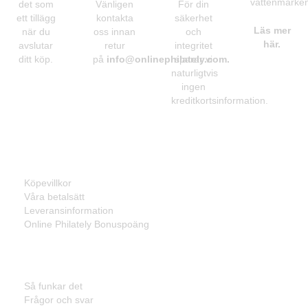
vattenmärken
det som
Vänligen
För din
ett tillägg
kontakta
säkerhet
Läs mer
när du
oss innan
och
här.
avslutar
retur
integritet
ditt köp.
på
info@onlinephilately.com
sparar vi
.
naturligtvis
ingen
kreditkortsinformation.
Information
Köpevillkor
Våra betalsätt
Leveransinformation
Online Philately Bonuspoäng
Kundservice
Så funkar det
Frågor och svar