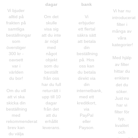
dagar
bank
Vi bjuder
Vi har nu
alltid på
Om det
Vi
introducerat
frakten på
skulle
erbjuder
filter i
samtliga
visa sig
ett flertal
många av
beställningar
att du inte
säkra sätt
våra
som
är nöjd
att betala
kategorier!
överstiger
med
din
300 kr -
något
beställning
Med hjälp
oavsett
objekt
på. Hos
av filter
var i
som du
oss kan
hittar du
världen
beställt
du betala
enklare
du bor!
från oss
direkt via
har du full
din
det du
Om du vill
returrätt i
internetbank,
söker.
att vi ska
upp till 10
med ett
Just nu
skicka din
dagar
kreditkort,
har vi
beställning
från det
via
filter för
med
att du
PayPal
typ,
rekommenderat
erhållit
eller
kvalitet
brev kan
leverans.
Payson.
och
du välja