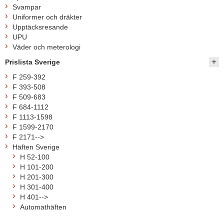
Svampar
Uniformer och dräkter
Upptäcksresande
UPU
Väder och meterologi
Prislista Sverige
F 259-392
F 393-508
F 509-683
F 684-1112
F 1113-1598
F 1599-2170
F 2171-->
Häften Sverige
H 52-100
H 101-200
H 201-300
H 301-400
H 401-->
Automathäften