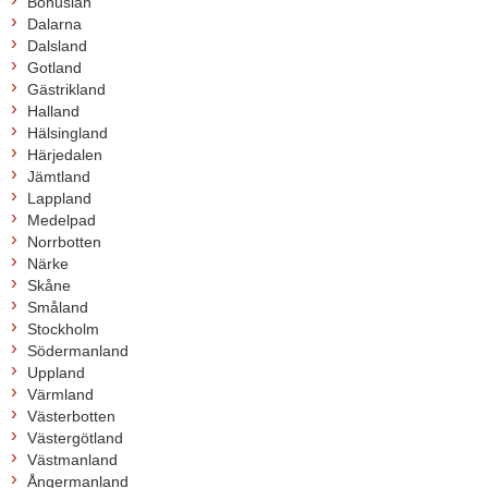
Bohuslän
Dalarna
Dalsland
Gotland
Gästrikland
Halland
Hälsingland
Härjedalen
Jämtland
Lappland
Medelpad
Norrbotten
Närke
Skåne
Småland
Stockholm
Södermanland
Uppland
Värmland
Västerbotten
Västergötland
Västmanland
Ångermanland