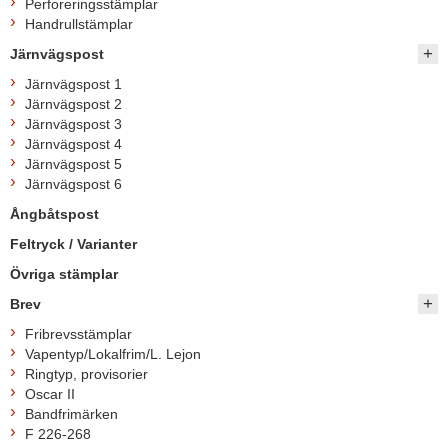
Perforeringsstämplar
Handrullstämplar
Järnvägspost
Järnvägspost 1
Järnvägspost 2
Järnvägspost 3
Järnvägspost 4
Järnvägspost 5
Järnvägspost 6
Ångbåtspost
Feltryck / Varianter
Övriga stämplar
Brev
Fribrevsstämplar
Vapentyp/Lokalfrim/L. Lejon
Ringtyp, provisorier
Oscar II
Bandfrimärken
F 226-268