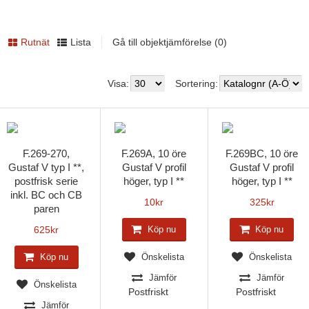
Rutnät
Lista
Gå till objektjämförelse (0)
Visa:
Sortering:
F.269-270,
F.269A, 10 öre
F.269BC, 10 öre
Gustaf V typ I **,
Gustaf V profil
Gustaf V profil
postfrisk serie
höger, typ I **
höger, typ I **
inkl. BC och CB
10
kr
325
kr
paren
625
kr
Köp nu
Köp nu
Köp nu
Önskelista
Önskelista
Jämför
Jämför
Önskelista
Postfriskt
Postfriskt
Jämför