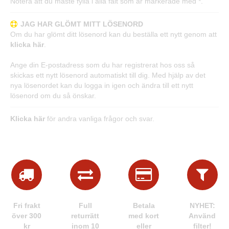
Notera att du måste fylla i alla fält som är markerade med *.
JAG HAR GLÖMT MITT LÖSENORD
Om du har glömt ditt lösenord kan du beställa ett nytt genom att
klicka här
.
Ange din E-postadress som du har registrerat hos oss så
skickas ett nytt lösenord automatiskt till dig. Med hjälp av det
nya lösenordet kan du logga in igen och ändra till ett nytt
lösenord om du så önskar.
Klicka här
för andra vanliga frågor och svar.
Fri frakt
Full
Betala
NYHET:
över 300
returrätt
med kort
Använd
kr
inom 10
eller
filter!