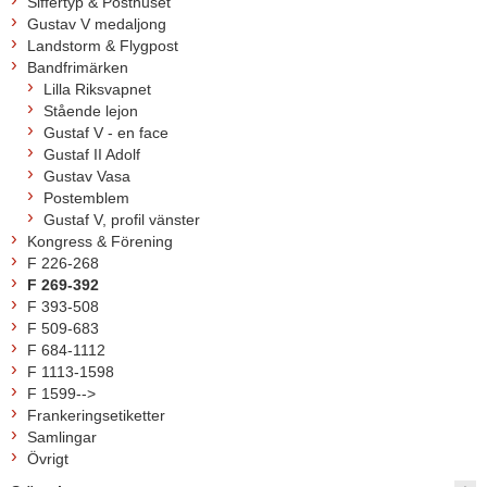
Siffertyp & Posthuset
Gustav V medaljong
Landstorm & Flygpost
Bandfrimärken
Lilla Riksvapnet
Stående lejon
Gustaf V - en face
Gustaf II Adolf
Gustav Vasa
Postemblem
Gustaf V, profil vänster
Kongress & Förening
F 226-268
F 269-392
F 393-508
F 509-683
F 684-1112
F 1113-1598
F 1599-->
Frankeringsetiketter
Samlingar
Övrigt