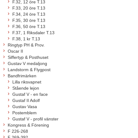
F.32, 12 öre T.13
F.33, 20 öre T.13
F.34, 24 öre T.13
F.35, 30 öre T.13
F.36, 50 öre T.13
F.37, 1 Riksdaler T.13
F.38, 1 kr T.13
Ringtyp PH & Prov.
Oscar II
Siffertyp & Posthuset
Gustav V medaljong
Landstorm & Flygpost
Bandfrimärken
Lilla riksvapnet
Stående lejon
Gustaf V - en face
Gustaf II Adolf
Gustav Vasa
Postemblem
Gustaf V - profil vänster
Kongress & Förening
F 226-268
F 269-392