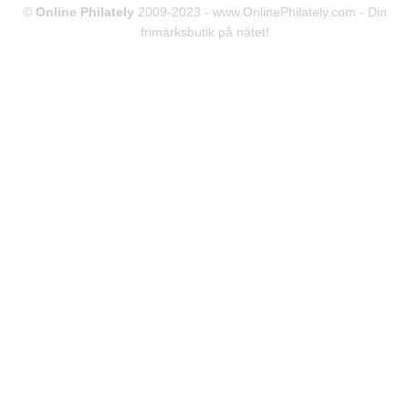
©
Online Philately
2009-2023 -
www.OnlinePhilately.com
- Din
frimärksbutik på nätet!