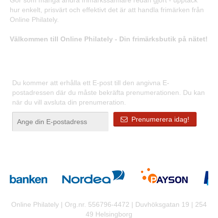
Gör som många andra frimärkssamlare redan gjort - upptäck
hur enkelt, prisvärt och effektivt det är att handla frimärken från
Online Philately.
Välkommen till Online Philately - Din frimärksbutik på nätet!
Registrera dig för våra nyhetsbrev
Du kommer att erhålla ett E-post till den angivna E-
postadressen där du måste bekräfta prenumerationen. Du kan
när du vill avsluta din prenumeration.
Prenumerera idag!
Online Philately | Org.nr. 556796-4472 | Duvhöksgatan 19 | 254
49 Helsingborg