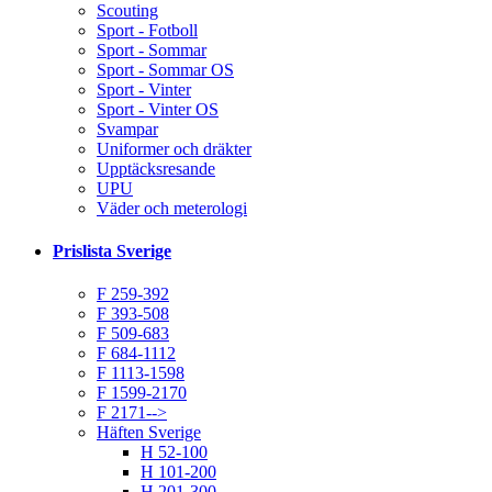
Scouting
Sport - Fotboll
Sport - Sommar
Sport - Sommar OS
Sport - Vinter
Sport - Vinter OS
Svampar
Uniformer och dräkter
Upptäcksresande
UPU
Väder och meterologi
Prislista Sverige
F 259-392
F 393-508
F 509-683
F 684-1112
F 1113-1598
F 1599-2170
F 2171-->
Häften Sverige
H 52-100
H 101-200
H 201-300