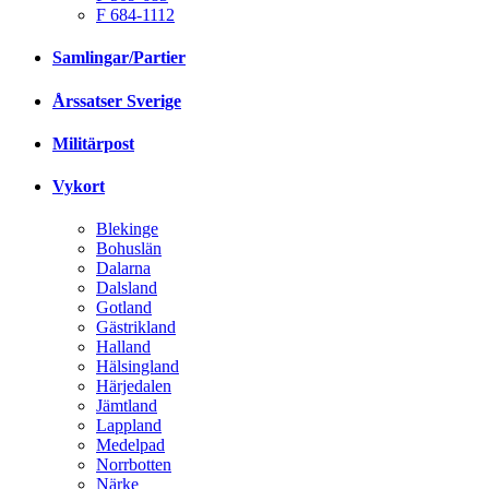
F 684-1112
Samlingar/Partier
Årssatser Sverige
Militärpost
Vykort
Blekinge
Bohuslän
Dalarna
Dalsland
Gotland
Gästrikland
Halland
Hälsingland
Härjedalen
Jämtland
Lappland
Medelpad
Norrbotten
Närke