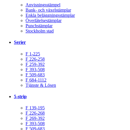
Anvisningsstämpel
Bank- och växelstämplar
Enkla beläggningsstämplar
Överlåtelsestämplar
Punchstämplar
Stockholm stad
Serier
F 1-225
F 226-258
F 259-392
F 393-508
F 509-683
F 684-1112
Tjänste & Lösen
5-strip
F 139-195
F 226-268
F 269-392
F 393-508
F 509-683