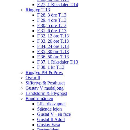
F.27, 1 Riksdaler T.14
Ringtyp T.13
F.28, 3 öre T.13
F.29, 4 öre T.13
F.30, 5 öre T.13
F.31, 6 öre T.13
F.32, 12 öre T.13
F.33, 20 öre T.13
F.34, 24 öre T.13
F.35, 30 öre T.13
F.36, 50 öre T.13
F.37, 1 Riksdaler T.13
F.38, 1 kr T.13
Ringtyp PH & Prov.
Oscar II
Siffertyp & Posthuset
Gustav V medaljong
Landstorm & Flygpost
Bandfrimärken
Lilla riksvapnet
Stående lejon
Gustaf V - en face
Gustaf II Adolf
Gustav Vasa
Postemblem