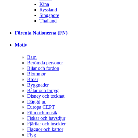
Kina
Ryssland
Singapore
Thailand
Förenta Nationerna (FN)
Motiv
Barn
Berömda personer
Bilar och fordon
Blommor
Broar
Byggnader
Båtar och fartyg
Disney och tecknat
Däggdjur
Europa CEPT
Film och musik
Fiskar och havsdjur
Fjärilar och insekter
Flaggor och kartor
Flyg