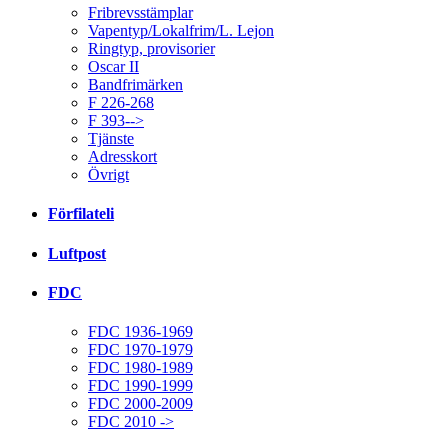
Fribrevsstämplar
Vapentyp/Lokalfrim/L. Lejon
Ringtyp, provisorier
Oscar II
Bandfrimärken
F 226-268
F 393-->
Tjänste
Adresskort
Övrigt
Förfilateli
Luftpost
FDC
FDC 1936-1969
FDC 1970-1979
FDC 1980-1989
FDC 1990-1999
FDC 2000-2009
FDC 2010 ->