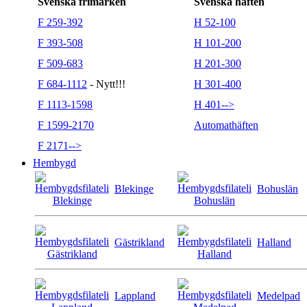
Svenska frimärken
Svenska häften
F 259-392
H 52-100
F 393-508
H 101-200
F 509-683
H 201-300
F 684-1112
- Nytt!!!
H 301-400
F 1113-1598
H 401-->
F 1599-2170
Automathäften
F 2171-->
Hembygd
Blekinge
Bohuslän
Gästrikland
Halland
Lappland
Medelpad