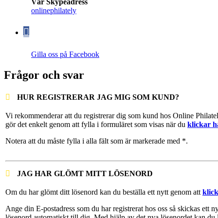
Vår Skypeadress
onlinephilately
Gilla oss på Facebook
Frågor och svar
HUR REGISTRERAR JAG MIG SOM KUND?
Vi rekommenderar att du registrerar dig som kund hos Online Philate
gör det enkelt genom att fylla i formuläret som visas när du
klickar h
Notera att du måste fylla i alla fält som är markerade med *.
JAG HAR GLÖMT MITT LÖSENORD
Om du har glömt ditt lösenord kan du beställa ett nytt genom att
klic
Ange din E-postadress som du har registrerat hos oss så skickas ett ny
lösenord automatiskt till dig. Med hjälp av det nya lösenordet kan du 