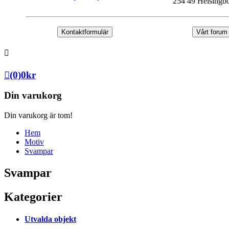
254 49 Helsingb
Kontaktformulär
Vårt forum
(0)
0
kr
Din varukorg
Din varukorg är tom!
Hem
Motiv
Svampar
Svampar
Kategorier
Utvalda objekt