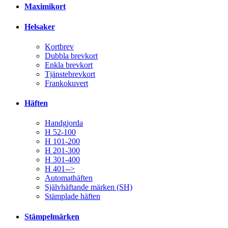
Maximikort
Helsaker
Kortbrev
Dubbla brevkort
Enkla brevkort
Tjänstebrevkort
Frankokuvert
Häften
Handgjorda
H 52-100
H 101-200
H 201-300
H 301-400
H 401-->
Automathäften
Självhäftande märken (SH)
Stämplade häften
Stämpelmärken