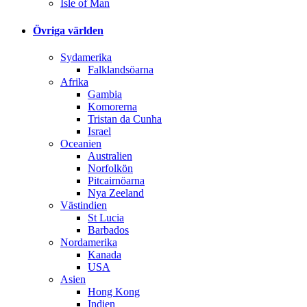
Isle of Man
Övriga världen
Sydamerika
Falklandsöarna
Afrika
Gambia
Komorerna
Tristan da Cunha
Israel
Oceanien
Australien
Norfolkön
Pitcairnöarna
Nya Zeeland
Västindien
St Lucia
Barbados
Nordamerika
Kanada
USA
Asien
Hong Kong
Indien