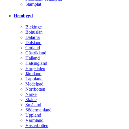
Stämplat
Hembygd
Blekinge
Bohuslän
Dalarna
Dalsland
Gotland
Gästrikland
Halland
Hälsingland
Härjedalen
Jämtland
Lappland
Medelpad
Norrbotten
Närke
Skåne
Småland
Södermanland
Uppland
Värmland
Västerbotten