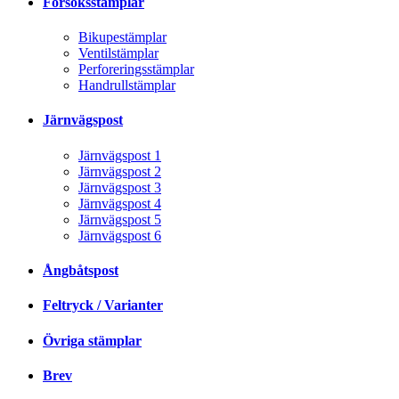
Försöksstämplar
Bikupestämplar
Ventilstämplar
Perforeringsstämplar
Handrullstämplar
Järnvägspost
Järnvägspost 1
Järnvägspost 2
Järnvägspost 3
Järnvägspost 4
Järnvägspost 5
Järnvägspost 6
Ångbåtspost
Feltryck / Varianter
Övriga stämplar
Brev