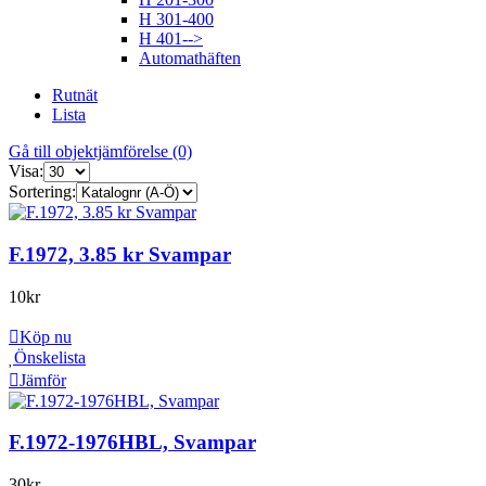
H 301-400
H 401-->
Automathäften
Rutnät
Lista
Gå till objektjämförelse (0)
Visa:
Sortering:
F.1972, 3.85 kr Svampar
10
kr
Köp nu
Önskelista
Jämför
F.1972-1976HBL, Svampar
30
kr