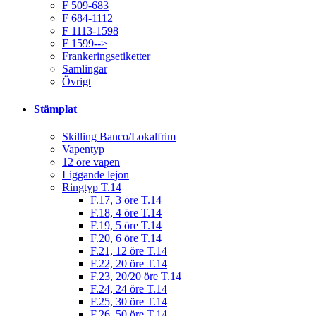
F 509-683
F 684-1112
F 1113-1598
F 1599-->
Frankeringsetiketter
Samlingar
Övrigt
Stämplat
Skilling Banco/Lokalfrim
Vapentyp
12 öre vapen
Liggande lejon
Ringtyp T.14
F.17, 3 öre T.14
F.18, 4 öre T.14
F.19, 5 öre T.14
F.20, 6 öre T.14
F.21, 12 öre T.14
F.22, 20 öre T.14
F.23, 20/20 öre T.14
F.24, 24 öre T.14
F.25, 30 öre T.14
F.26, 50 öre T.14