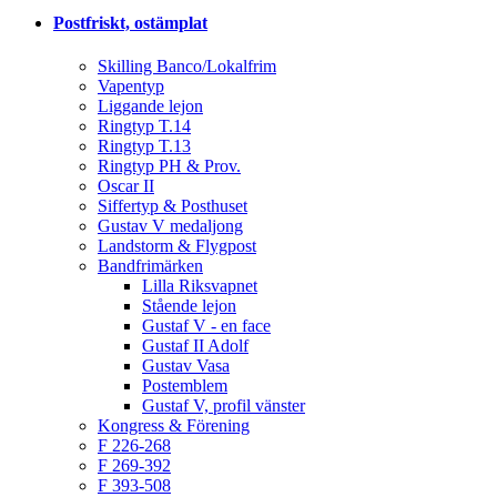
Postfriskt, ostämplat
Skilling Banco/Lokalfrim
Vapentyp
Liggande lejon
Ringtyp T.14
Ringtyp T.13
Ringtyp PH & Prov.
Oscar II
Siffertyp & Posthuset
Gustav V medaljong
Landstorm & Flygpost
Bandfrimärken
Lilla Riksvapnet
Stående lejon
Gustaf V - en face
Gustaf II Adolf
Gustav Vasa
Postemblem
Gustaf V, profil vänster
Kongress & Förening
F 226-268
F 269-392
F 393-508