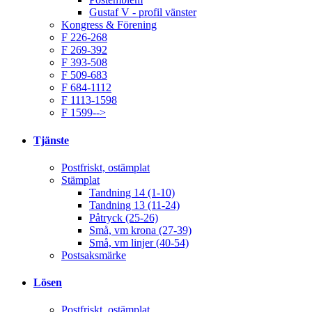
Gustaf V - profil vänster
Kongress & Förening
F 226-268
F 269-392
F 393-508
F 509-683
F 684-1112
F 1113-1598
F 1599-->
Tjänste
Postfriskt, ostämplat
Stämplat
Tandning 14 (1-10)
Tandning 13 (11-24)
Påtryck (25-26)
Små, vm krona (27-39)
Små, vm linjer (40-54)
Postsaksmärke
Lösen
Postfriskt, ostämplat