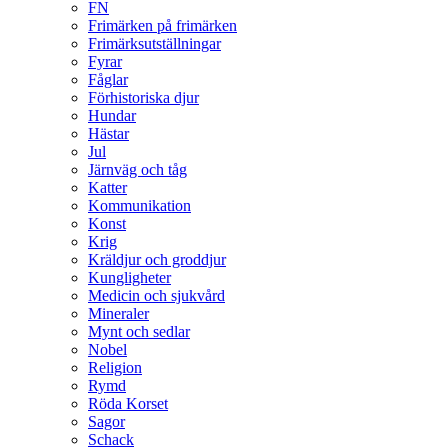
FN
Frimärken på frimärken
Frimärksutställningar
Fyrar
Fåglar
Förhistoriska djur
Hundar
Hästar
Jul
Järnväg och tåg
Katter
Kommunikation
Konst
Krig
Kräldjur och groddjur
Kungligheter
Medicin och sjukvård
Mineraler
Mynt och sedlar
Nobel
Religion
Rymd
Röda Korset
Sagor
Schack