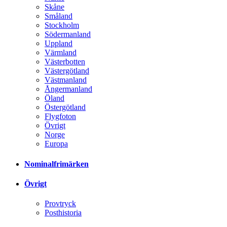
Skåne
Småland
Stockholm
Södermanland
Uppland
Värmland
Västerbotten
Västergötland
Västmanland
Ångermanland
Öland
Östergötland
Flygfoton
Övrigt
Norge
Europa
Nominalfrimärken
Övrigt
Provtryck
Posthistoria