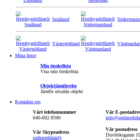
Småland
Södermanl
Västergötland
Västmanla
Mina listor
Min önskelista
Visa min önskelista
Objektjämförelse
Jämför utvalda objekt
Kontakta oss
Vårt telefonnummer
Vår E-postadre
040-692 8590
info@onlinephila
Vår postadress
Vår Skypeadress
Duvhöksgatan 1
onlinephilately