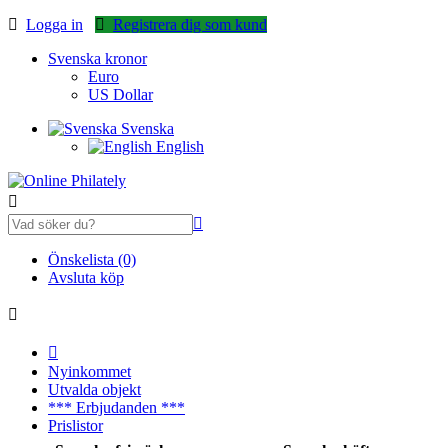
Logga in
Registrera dig som kund
Svenska kronor
Euro
US Dollar
Svenska
English
Önskelista (0)
Avsluta köp
Nyinkommet
Utvalda objekt
*** Erbjudanden ***
Prislistor