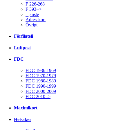
F 226-268
F 393-->
Tjänste
Adresskort
Övrigt
Förfilateli
Luftpost
FDC
FDC 1936-1969
FDC 1970-1979
FDC 1980-1989
FDC 1990-1999
FDC 2000-2009
FDC 2010 ->
Maximikort
Helsaker