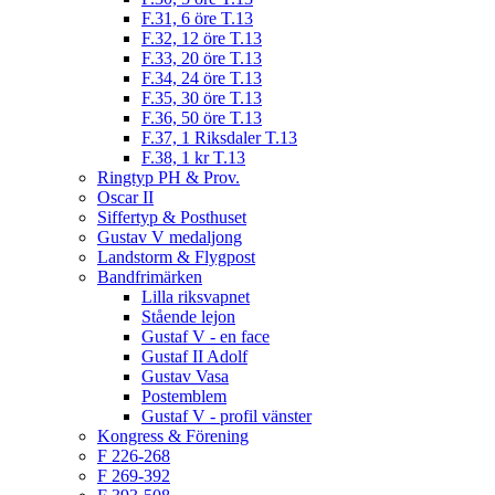
F.31, 6 öre T.13
F.32, 12 öre T.13
F.33, 20 öre T.13
F.34, 24 öre T.13
F.35, 30 öre T.13
F.36, 50 öre T.13
F.37, 1 Riksdaler T.13
F.38, 1 kr T.13
Ringtyp PH & Prov.
Oscar II
Siffertyp & Posthuset
Gustav V medaljong
Landstorm & Flygpost
Bandfrimärken
Lilla riksvapnet
Stående lejon
Gustaf V - en face
Gustaf II Adolf
Gustav Vasa
Postemblem
Gustaf V - profil vänster
Kongress & Förening
F 226-268
F 269-392