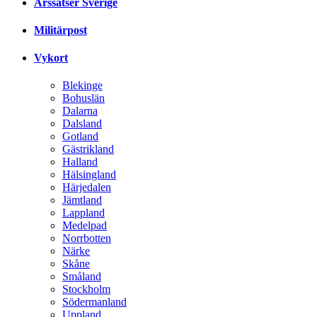
Årssatser Sverige
Militärpost
Vykort
Blekinge
Bohuslän
Dalarna
Dalsland
Gotland
Gästrikland
Halland
Hälsingland
Härjedalen
Jämtland
Lappland
Medelpad
Norrbotten
Närke
Skåne
Småland
Stockholm
Södermanland
Uppland