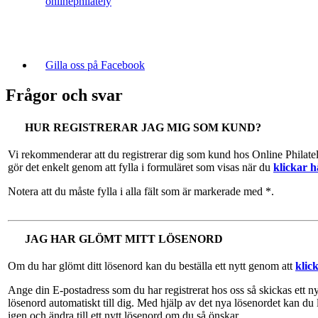
onlinephilately
Gilla oss på Facebook
Frågor och svar
HUR REGISTRERAR JAG MIG SOM KUND?
Vi rekommenderar att du registrerar dig som kund hos Online Philate
gör det enkelt genom att fylla i formuläret som visas när du
klickar h
Notera att du måste fylla i alla fält som är markerade med *.
JAG HAR GLÖMT MITT LÖSENORD
Om du har glömt ditt lösenord kan du beställa ett nytt genom att
klic
Ange din E-postadress som du har registrerat hos oss så skickas ett ny
lösenord automatiskt till dig. Med hjälp av det nya lösenordet kan du 
igen och ändra till ett nytt lösenord om du så önskar.