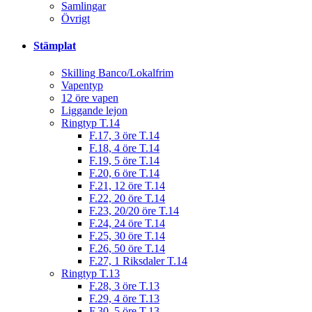
Samlingar
Övrigt
Stämplat
Skilling Banco/Lokalfrim
Vapentyp
12 öre vapen
Liggande lejon
Ringtyp T.14
F.17, 3 öre T.14
F.18, 4 öre T.14
F.19, 5 öre T.14
F.20, 6 öre T.14
F.21, 12 öre T.14
F.22, 20 öre T.14
F.23, 20/20 öre T.14
F.24, 24 öre T.14
F.25, 30 öre T.14
F.26, 50 öre T.14
F.27, 1 Riksdaler T.14
Ringtyp T.13
F.28, 3 öre T.13
F.29, 4 öre T.13
F.30, 5 öre T.13