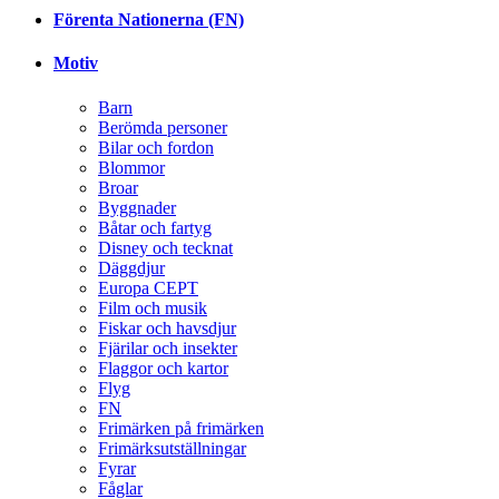
Förenta Nationerna (FN)
Motiv
Barn
Berömda personer
Bilar och fordon
Blommor
Broar
Byggnader
Båtar och fartyg
Disney och tecknat
Däggdjur
Europa CEPT
Film och musik
Fiskar och havsdjur
Fjärilar och insekter
Flaggor och kartor
Flyg
FN
Frimärken på frimärken
Frimärksutställningar
Fyrar
Fåglar