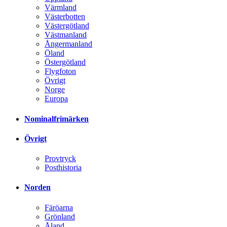
Värmland
Västerbotten
Västergötland
Västmanland
Ångermanland
Öland
Östergötland
Flygfoton
Övrigt
Norge
Europa
Nominalfrimärken
Övrigt
Provtryck
Posthistoria
Norden
Färöarna
Grönland
Åland