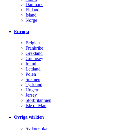
Danmark
Finland
Island
Norge
Europa
Belgien
Frankrike
Grekland
Guernsey
Irland
Lettland
Polen
Spanien
Tyskland
Ungern
Jersey
Storbritannien
Isle of Man
Övriga världen
Sydamerika