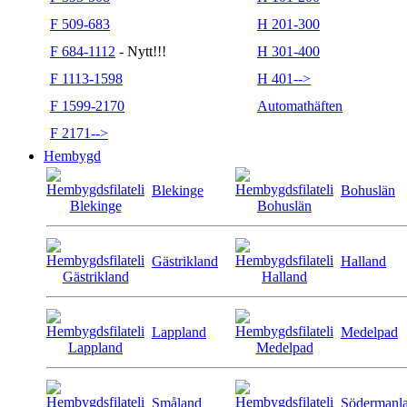
F 509-683
H 201-300
F 684-1112
- Nytt!!!
H 301-400
F 1113-1598
H 401-->
F 1599-2170
Automathäften
F 2171-->
Hembygd
Blekinge
Bohuslän
Gästrikland
Halland
Lappland
Medelpad
Småland
Södermanl