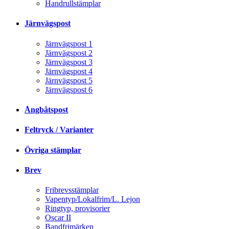
Handrullstämplar
Järnvägspost
Järnvägspost 1
Järnvägspost 2
Järnvägspost 3
Järnvägspost 4
Järnvägspost 5
Järnvägspost 6
Ångbåtspost
Feltryck / Varianter
Övriga stämplar
Brev
Fribrevsstämplar
Vapentyp/Lokalfrim/L. Lejon
Ringtyp, provisorier
Oscar II
Bandfrimärken