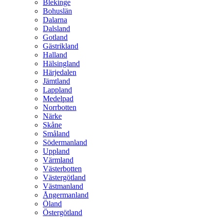
Blekinge
Bohuslän
Dalarna
Dalsland
Gotland
Gästrikland
Halland
Hälsingland
Härjedalen
Jämtland
Lappland
Medelpad
Norrbotten
Närke
Skåne
Småland
Södermanland
Uppland
Värmland
Västerbotten
Västergötland
Västmanland
Ångermanland
Öland
Östergötland