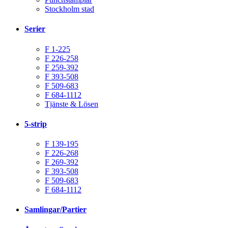
Stockholm stad
Serier
F 1-225
F 226-258
F 259-392
F 393-508
F 509-683
F 684-1112
Tjänste & Lösen
5-strip
F 139-195
F 226-268
F 269-392
F 393-508
F 509-683
F 684-1112
Samlingar/Partier