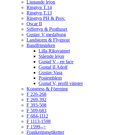
Liggande lejon
Ringtyp T.14
Ringtyp T.13
Ringtyp PH & Prov.
Oscar II
Siffertyp & Posthuset
Gustav V medaljong
Landstorm & Flygpost
Bandfrimärken
Lilla Riksvapnet
Stående lejon
Gustaf V - en face
Gustaf II Adolf
Gustav Vasa
Postemblem
Gustaf V, profil vänster
Kongress & Förening
F 226-268
F 269-392
F 393-508
F 509-683
F 684-1112
F 1113-1598
F 1599-->
Frankeringsetiketter