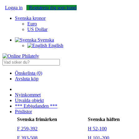
Logga in
Registrera dig som kund
Svenska kronor
Euro
US Dollar
Svenska
English
Önskelista (0)
Avsluta köp
Nyinkommet
Utvalda objekt
*** Erbjudanden ***
Prislistor
Svenska frimärken
Svenska häften
F 259-392
H 52-100
F 393-508
H 101-200