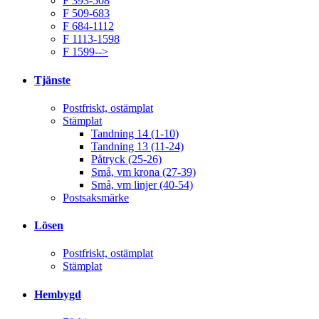
F 393-508
F 509-683
F 684-1112
F 1113-1598
F 1599-->
Tjänste
Postfriskt, ostämplat
Stämplat
Tandning 14 (1-10)
Tandning 13 (11-24)
Påtryck (25-26)
Små, vm krona (27-39)
Små, vm linjer (40-54)
Postsaksmärke
Lösen
Postfriskt, ostämplat
Stämplat
Hembygd