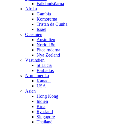
Falklandsöarna
Afrika
Gambia
Komorerna
Tristan da Cunha
Israel
Oceanien
Australien
Norfolkön
Pitcairnöarna
Nya Zeeland
Västindien
St Lucia
Barbados
Nordamerika
Kanada
USA
Asien
Hong Kong
Indien
Kina
Ryssland
Singapore
Thailand