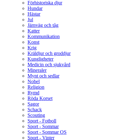
Förhistoriska djur
Hundar
Hästar
Jul
Järnväg och tåg
Katter
Kommunikation
Konst
Krig
Kräldjur och groddjur
Kungligheter
Medicin och sjukvård
Mineraler
Mynt och sedlar
Nobel
Religion
Rymd
Röda Korset
Sagor
Schack
Scouting
Sport - Fotboll
Sport - Sommar
Sport - Sommar OS
Sport - Vinter