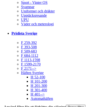
Sport - Vinter OS
Svampar
Uniformer och dräkter
Upptäcksresande
UPU
Väder och meterologi
Prislista Sverige
F 259-392
F 393-508
F 509-683
F 684-1112
F 1113-1598
F 1599-2170
F 2171-->
Häften Sverige
H 52-100
H 101-200
H 201-300
H 301-400
H 401-->
Automathäften
Använd filter för att förbättra din sökning