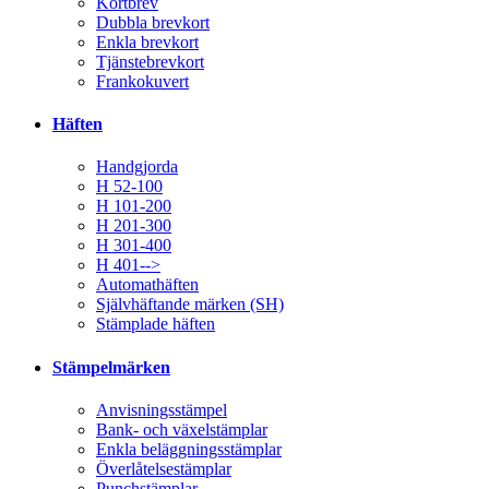
Kortbrev
Dubbla brevkort
Enkla brevkort
Tjänstebrevkort
Frankokuvert
Häften
Handgjorda
H 52-100
H 101-200
H 201-300
H 301-400
H 401-->
Automathäften
Självhäftande märken (SH)
Stämplade häften
Stämpelmärken
Anvisningsstämpel
Bank- och växelstämplar
Enkla beläggningsstämplar
Överlåtelsestämplar
Punchstämplar