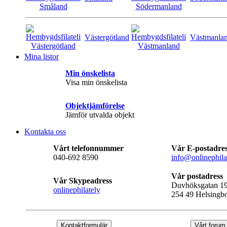
Västergötland
Västmanla
Mina listor
Min önskelista
Visa min önskelista
Objektjämförelse
Jämför utvalda objekt
Kontakta oss
Vårt telefonnummer
Vår E-postadre
040-692 8590
info@onlinephila
Vår postadress
Vår Skypeadress
Duvhöksgatan 1
onlinephilately
254 49 Helsingb
Kontaktformulär
Vårt forum