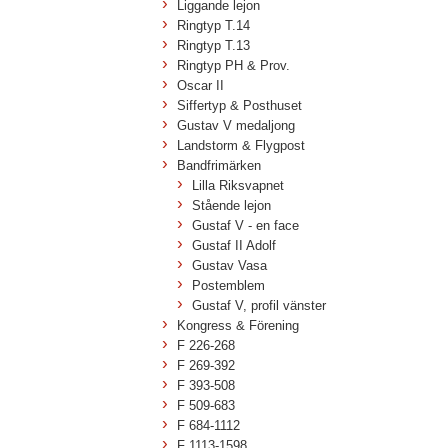
Liggande lejon
Ringtyp T.14
Ringtyp T.13
Ringtyp PH & Prov.
Oscar II
Siffertyp & Posthuset
Gustav V medaljong
Landstorm & Flygpost
Bandfrimärken
Lilla Riksvapnet
Stående lejon
Gustaf V - en face
Gustaf II Adolf
Gustav Vasa
Postemblem
Gustaf V, profil vänster
Kongress & Förening
F 226-268
F 269-392
F 393-508
F 509-683
F 684-1112
F 1113-1598