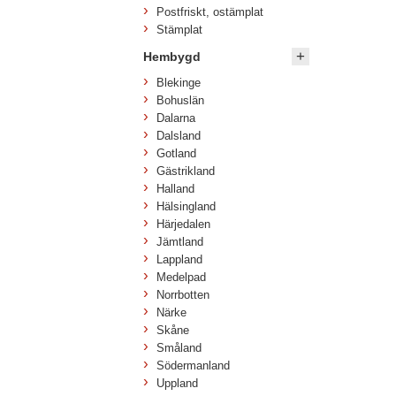
Postfriskt, ostämplat
Stämplat
Hembygd
Blekinge
Bohuslän
Dalarna
Dalsland
Gotland
Gästrikland
Halland
Hälsingland
Härjedalen
Jämtland
Lappland
Medelpad
Norrbotten
Närke
Skåne
Småland
Södermanland
Uppland