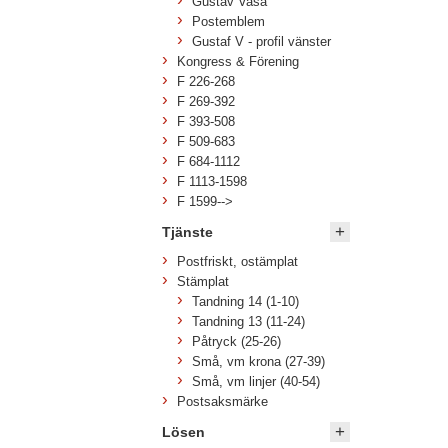
Gustav Vasa
Postemblem
Gustaf V - profil vänster
Kongress & Förening
F 226-268
F 269-392
F 393-508
F 509-683
F 684-1112
F 1113-1598
F 1599-->
Tjänste
Postfriskt, ostämplat
Stämplat
Tandning 14 (1-10)
Tandning 13 (11-24)
Påtryck (25-26)
Små, vm krona (27-39)
Små, vm linjer (40-54)
Postsaksmärke
Lösen