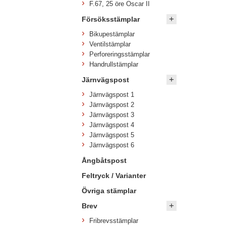
F.67, 25 öre Oscar II
Försöksstämplar
Bikupestämplar
Ventilstämplar
Perforeringsstämplar
Handrullstämplar
Järnvägspost
Järnvägspost 1
Järnvägspost 2
Järnvägspost 3
Järnvägspost 4
Järnvägspost 5
Järnvägspost 6
Ångbåtspost
Feltryck / Varianter
Övriga stämplar
Brev
Fribrevsstämplar