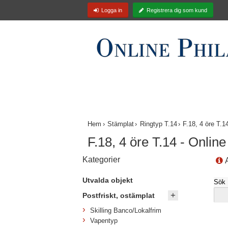
Logga in
Registrera dig som kund
Nyinkommet
Utvalda objekt
*** Er
Hem
Stämplat
Ringtyp T.14
F.18, 4 öre T.1
F.18, 4 öre T.14 - Online
Kategorier
A
Utvalda objekt
Sök
Postfriskt, ostämplat
Skilling Banco/Lokalfrim
Vapentyp