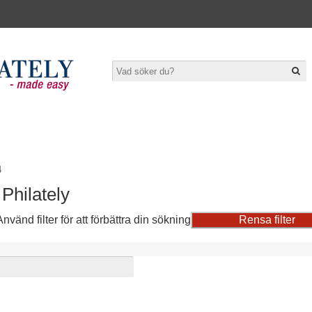
bjudanden ***
Prislistor
Hembygd
Mina listor
Kontakta oss
4
 Philately
nvänd filter för att förbättra din sökning