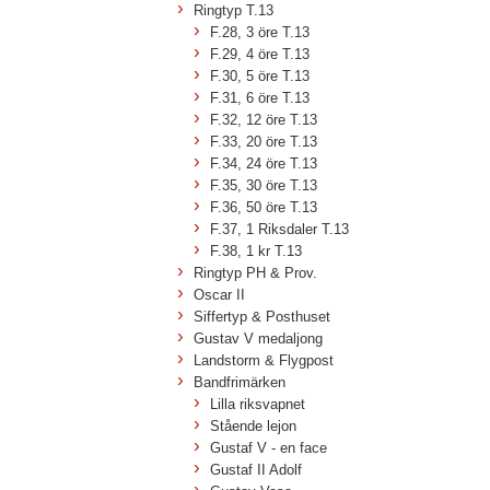
Ringtyp T.13
F.28, 3 öre T.13
F.29, 4 öre T.13
F.30, 5 öre T.13
F.31, 6 öre T.13
F.32, 12 öre T.13
F.33, 20 öre T.13
F.34, 24 öre T.13
F.35, 30 öre T.13
F.36, 50 öre T.13
F.37, 1 Riksdaler T.13
F.38, 1 kr T.13
Ringtyp PH & Prov.
Oscar II
Siffertyp & Posthuset
Gustav V medaljong
Landstorm & Flygpost
Bandfrimärken
Lilla riksvapnet
Stående lejon
Gustaf V - en face
Gustaf II Adolf