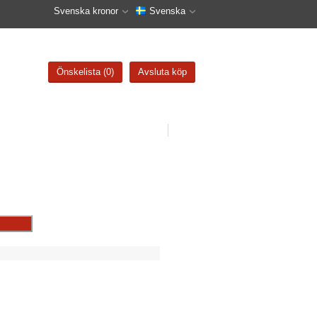
Svenska kronor
Svenska
Önskelista (0)
Avsluta köp
0
kr
(0)