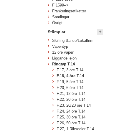
F 1599-->
Frankeringsetiketter
Samlingar
Övrigt
Stämplat
Skilling Banco/Lokalfrim
Vapentyp
12 öre vapen
Liggande lejon
Ringtyp T.14
F.17, 3 öre T.14
F.18, 4 öre T.14
F.19, 5 öre T.14
F.20, 6 öre T.14
F.21, 12 öre T.14
F.22, 20 öre T.14
F.23, 20/20 öre T.14
F.24, 24 öre T.14
F.25, 30 öre T.14
F.26, 50 öre T.14
F.27, 1 Riksdaler T.14