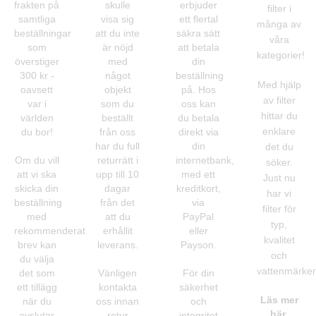
frakten på
skulle
erbjuder
filter i
samtliga
visa sig
ett flertal
många av
beställningar
att du inte
säkra sätt
våra
som
är nöjd
att betala
kategorier!
överstiger
med
din
300 kr -
något
beställning
Med hjälp
oavsett
objekt
på. Hos
av filter
var i
som du
oss kan
hittar du
världen
beställt
du betala
enklare
du bor!
från oss
direkt via
har du full
din
det du
Om du vill
returrätt i
internetbank,
söker.
att vi ska
upp till 10
med ett
Just nu
skicka din
dagar
kreditkort,
har vi
beställning
från det
via
filter för
med
att du
PayPal
typ,
rekommenderat
erhållit
eller
kvalitet
brev kan
leverans.
Payson.
och
du välja
vattenmärken
det som
Vänligen
För din
ett tillägg
kontakta
säkerhet
Läs mer
när du
oss innan
och
här.
avslutar
retur
integritet