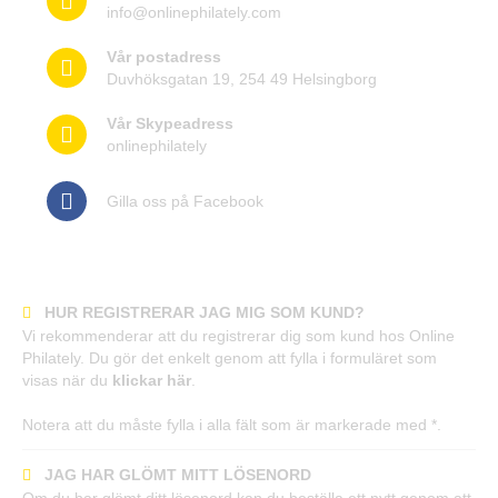
info@onlinephilately.com
Vår postadress
Duvhöksgatan 19, 254 49 Helsingborg
Vår Skypeadress
onlinephilately
Gilla oss på Facebook
Frågor och svar
HUR REGISTRERAR JAG MIG SOM KUND?
Vi rekommenderar att du registrerar dig som kund hos Online
Philately. Du gör det enkelt genom att fylla i formuläret som
visas när du
klickar här
.
Notera att du måste fylla i alla fält som är markerade med *.
JAG HAR GLÖMT MITT LÖSENORD