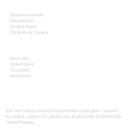
Listor
Nyinkomna objekt
Erbjudanden
Utvalda objekt
Vår butik på Tradera
Mina sidor
Mina sidor
Orderhistorik
Önskelista
Nyhetsbrev
Frimärken - Enkelt, prisvärt och effektivt!
Gör som många andra frimärkssamlare redan gjort - upptäck
hur enkelt, prisvärt och effektivt det är att handla frimärken från
Online Philately.