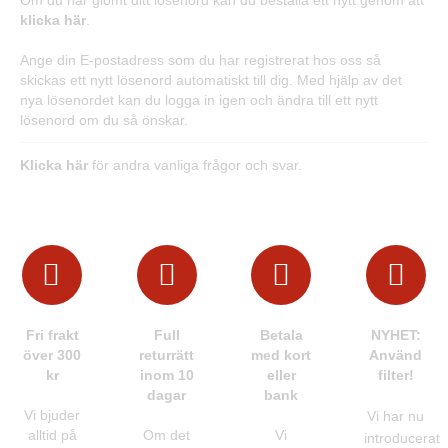
Om du har glömt ditt lösenord kan du beställa ett nytt genom att
klicka här
.
Ange din E-postadress som du har registrerat hos oss så
skickas ett nytt lösenord automatiskt till dig. Med hjälp av det
nya lösenordet kan du logga in igen och ändra till ett nytt
lösenord om du så önskar.
Klicka här
för andra vanliga frågor och svar.
Fri frakt
Full
Betala
NYHET:
över 300
returrätt
med kort
Använd
kr
inom 10
eller
filter!
dagar
bank
Vi bjuder
Vi har nu
alltid på
Om det
Vi
introducerat