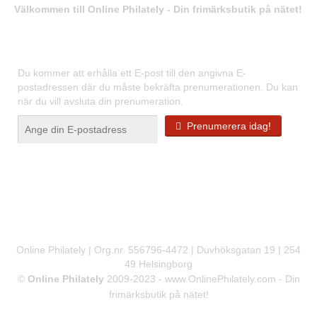
Välkommen till Online Philately - Din frimärksbutik på nätet!
Registrera dig för våra nyhetsbrev
Du kommer att erhålla ett E-post till den angivna E-
postadressen där du måste bekräfta prenumerationen. Du kan
när du vill avsluta din prenumeration.
Prenumerera idag!
Online Philately | Org.nr. 556796-4472 | Duvhöksgatan 19 | 254
49 Helsingborg
©
Online Philately
2009-2023 -
www.OnlinePhilately.com
- Din
frimärksbutik på nätet!