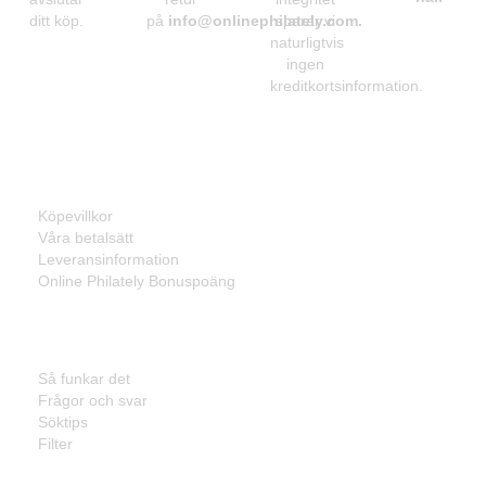
ditt köp.
på
info@onlinephilately.com
sparar vi
.
naturligtvis
ingen
kreditkortsinformation.
Information
Köpevillkor
Våra betalsätt
Leveransinformation
Online Philately Bonuspoäng
Kundservice
Så funkar det
Frågor och svar
Söktips
Filter