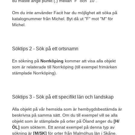
du måste ange punkt (.) mellan "F" och "10".
Om du inte använder Facit har du möjlighet att söka på
katalognummer från Michel. Byt då ut "F" mot "M" för
Michel.
Söktips 2 - Sök på ett ortsnamn
En sökning på
Norrköping
kommer att visa alla objekt
som är relaterade till Norrköping (till exempel frimärken
stämplade Norrköping).
Söktips 3 - Sök på ett specifikt län och landskap
Alla objekt på vår hemsida som är hembygdsbestämda är
beskrivna på samma sätt. Om du till exempel vill se alla
objekt som är stämplade på orter på Öland anger du
[H/
ÖL]
som sökterm. Ett annat exempel på denna typ av
sökning är
[M/SK]
för orter från Malmöhus län i Skåne.