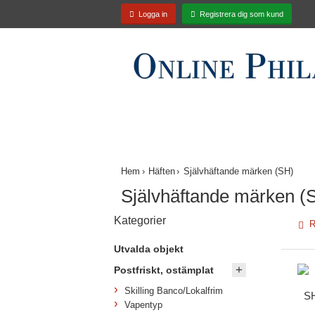
Logga in
Registrera dig som kund
Nyinkommet
Utvalda objekt
*** Erb
Hem
Häften
Självhäftande märken (SH)
Självhäftande märken (S
Kategorier
R
Utvalda objekt
Postfriskt, ostämplat
Skilling Banco/Lokalfrim
SH
Vapentyp