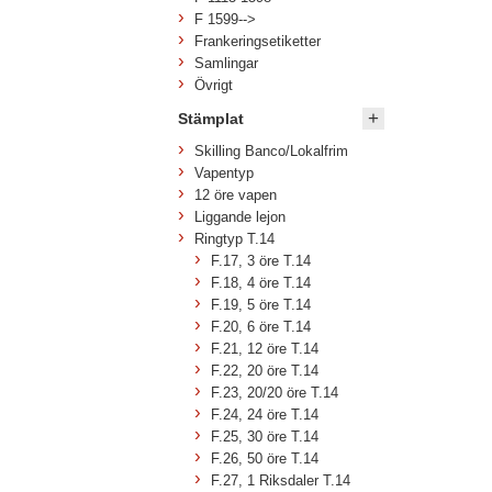
F 1599-->
Frankeringsetiketter
Samlingar
Övrigt
Stämplat
Skilling Banco/Lokalfrim
Vapentyp
12 öre vapen
Liggande lejon
Ringtyp T.14
F.17, 3 öre T.14
F.18, 4 öre T.14
F.19, 5 öre T.14
F.20, 6 öre T.14
F.21, 12 öre T.14
F.22, 20 öre T.14
F.23, 20/20 öre T.14
F.24, 24 öre T.14
F.25, 30 öre T.14
F.26, 50 öre T.14
F.27, 1 Riksdaler T.14