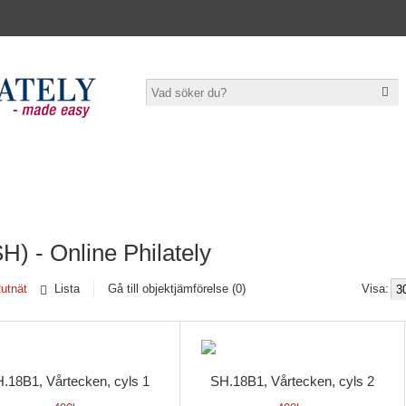
judanden ***
Prislistor
Hembygd
Mina listor
Kontakta oss
H) - Online Philately
utnät
Lista
Gå till objektjämförelse (0)
Visa:
.18B1, Vårtecken, cyls 1
SH.18B1, Vårtecken, cyls 2