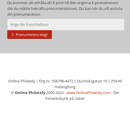
Du kommer att erhålla ett E-post till den angivna E-postadressen
där du måste bekräfta prenumerationen. Du kan när du vill avsluta
din prenumeration.
Prenumerera idag!
Online Philately | Org.nr. 556796-4472 | Duvhöksgatan 19 | 254 49
Helsingborg
©
Online Philately
2009-2023 -
www.OnlinePhilately.com
- Din
frimärksbutik på nätet!