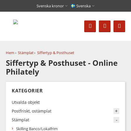
Svenska kronor
Svenska
Hem
Stämplat
Siffertyp & Posthuset
Siffertyp & Posthuset - Online
Philately
KATEGORIER
Utvalda objekt
Postfriskt, ostämplat
Stämplat
Skilling Banco/Lokalfrim