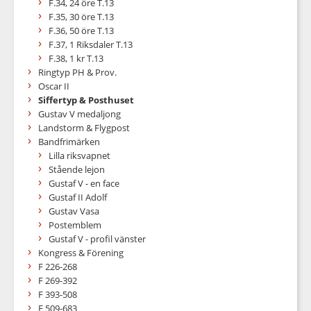
F.34, 24 öre T.13
F.35, 30 öre T.13
F.36, 50 öre T.13
F.37, 1 Riksdaler T.13
F.38, 1 kr T.13
Ringtyp PH & Prov.
Oscar II
Siffertyp & Posthuset
Gustav V medaljong
Landstorm & Flygpost
Bandfrimärken
Lilla riksvapnet
Stående lejon
Gustaf V - en face
Gustaf II Adolf
Gustav Vasa
Postemblem
Gustaf V - profil vänster
Kongress & Förening
F 226-268
F 269-392
F 393-508
F 509-683