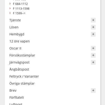
F 684-1112
F 1113-1598
F 1599-->
Tjänste
Lösen
Hembygd
12 öre vapen
Oscar II
Försöksstämplar
Järnvägspost
Ångbåtspost
Feltryck / Varianter
Övriga stämplar
Brev
Förfilateli
Luftpost