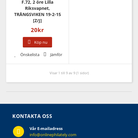
F.72, 2 öre Lilla
Riksvapnet,
TRÅNGSVIKEN 19-2-15
[Z/J]
20
kr
Köp nu
Önskelista
Jämför
Visar 1 till 9 av 9 (1 sidor)
KONTAKTA OSS
Vår E-mailadress
info@onlinephilately.com