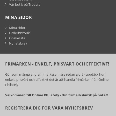
Vår butik på Tradera
MINA SIDOR
Mina sidor
Orderhistorik
Önskelista
Nyhetsbrev
FRIMÄRKEN - ENKELT, PRISVÄRT OCH EFFEKTIVT!
Gör som många andra frimärkssamlare redan gjort - upptäck hur
enkelt, prisvärt och effektivt det är att handla frimärken från Online
Philately.
Välkommen till Online Philately - Din frimärksbutik på nätet!
REGISTRERA DIG FÖR VÅRA NYHETSBREV