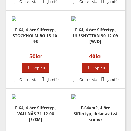
Önskelista
Jämför
Önskelista
Jämför
F.64, 4 öre Siffertyp,
F.64, 4 öre Siffertyp,
STOCKHOLM RG 15-10-
ULFSHYTTAN 30-12-09
95
[W/D]
50
kr
40
kr
Köp nu
Köp nu
Önskelista
Jämför
Önskelista
Jämför
F.64, 4 öre Siffertyp,
F.64vm2, 4 öre
VALLNÄS 31-12-00
Siffertyp, delar av två
[F/SM]
kronor