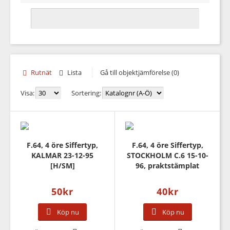
Rutnät
Lista
Gå till objektjämförelse (0)
Visa:
Sortering:
F.64, 4 öre Siffertyp,
F.64, 4 öre Siffertyp,
KALMAR 23-12-95
STOCKHOLM C.6 15-10-
[H/SM]
96, praktstämplat
50
kr
40
kr
Köp nu
Köp nu