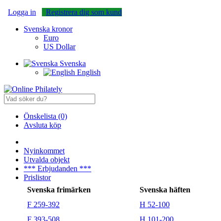
Logga in
Registrera dig som kund
Svenska kronor
Euro
US Dollar
Svenska
English
Önskelista (0)
Avsluta köp
Nyinkommet
Utvalda objekt
*** Erbjudanden ***
Prislistor
Svenska frimärken
Svenska häften
F 259-392
H 52-100
F 393-508
H 101-200