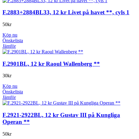
F.2883+2884BL33, 12 kr Livet på havet **, cyls 1
50
kr
Köp nu
Önskelista
Jämför
F.2901BL, 12 kr Raoul Wallenberg **
30
kr
Köp nu
Önskelista
Jämför
F.2921-2922BL, 12 kr Gustav III på Kungliga
Operan **
50
kr