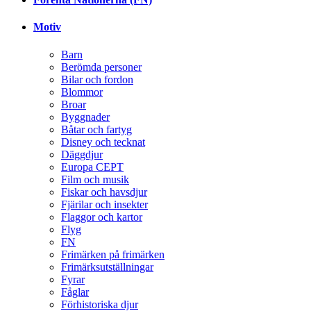
Motiv
Barn
Berömda personer
Bilar och fordon
Blommor
Broar
Byggnader
Båtar och fartyg
Disney och tecknat
Däggdjur
Europa CEPT
Film och musik
Fiskar och havsdjur
Fjärilar och insekter
Flaggor och kartor
Flyg
FN
Frimärken på frimärken
Frimärksutställningar
Fyrar
Fåglar
Förhistoriska djur