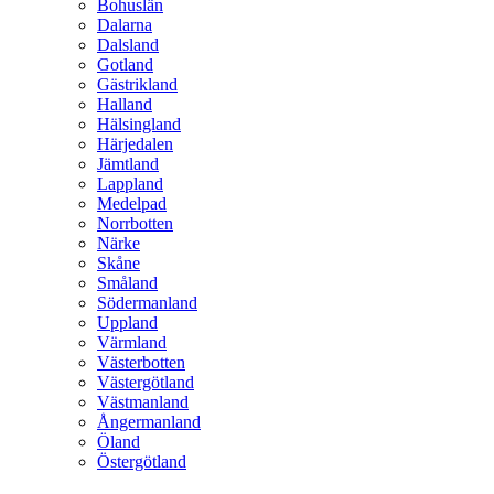
Bohuslän
Dalarna
Dalsland
Gotland
Gästrikland
Halland
Hälsingland
Härjedalen
Jämtland
Lappland
Medelpad
Norrbotten
Närke
Skåne
Småland
Södermanland
Uppland
Värmland
Västerbotten
Västergötland
Västmanland
Ångermanland
Öland
Östergötland