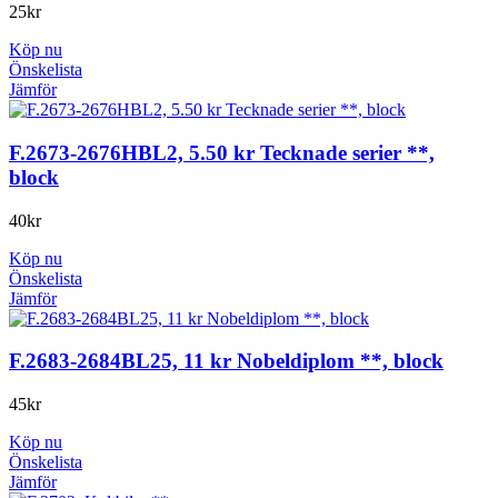
25
kr
Köp nu
Önskelista
Jämför
F.2673-2676HBL2, 5.50 kr Tecknade serier **,
block
40
kr
Köp nu
Önskelista
Jämför
F.2683-2684BL25, 11 kr Nobeldiplom **, block
45
kr
Köp nu
Önskelista
Jämför