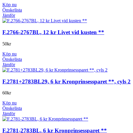
Köp nu
Önskelista
Jämför
F.2766-2767BL, 12 kr Livet vid kusten **
50
kr
Köp nu
Önskelista
Jämför
F.2781+2783BL29, 6 kr Kronprinsessparet **, cyls 2
60
kr
Köp nu
Önskelista
Jämför
F.2781-2783BL, 6 kr Kronprinsessparet **