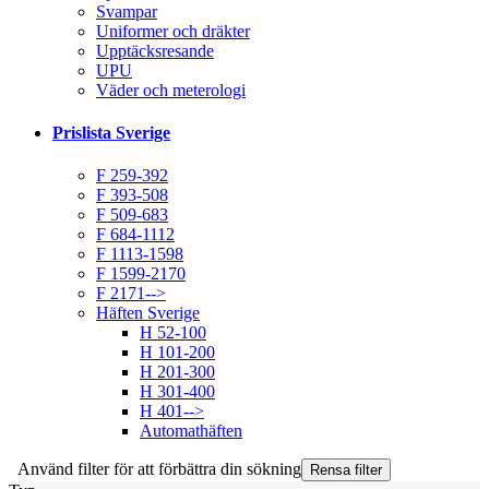
Svampar
Uniformer och dräkter
Upptäcksresande
UPU
Väder och meterologi
Prislista Sverige
F 259-392
F 393-508
F 509-683
F 684-1112
F 1113-1598
F 1599-2170
F 2171-->
Häften Sverige
H 52-100
H 101-200
H 201-300
H 301-400
H 401-->
Automathäften
Använd filter för att förbättra din sökning