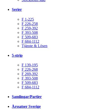
Serier
F 1-225
F 226-258
F 259-392
F 393-508
F 509-683
F 684-1112
Tjänste & Lösen
5-strip
F 139-195
F 226-268
F 269-392
F 393-508
F 509-683
F 684-1112
Samlingar/Partier
Årssatser Sverige