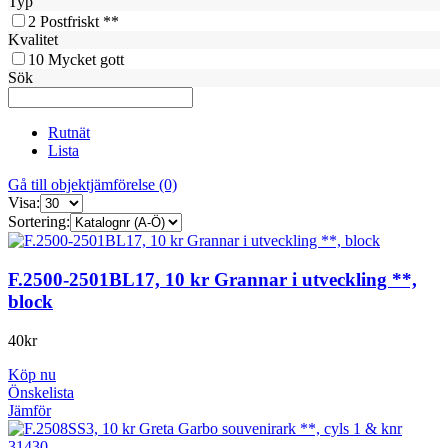
Typ
2
Postfriskt **
Kvalitet
10
Mycket gott
Sök
Rutnät
Lista
Gå till objektjämförelse (0)
Visa:
Sortering:
F.2500-2501BL17, 10 kr Grannar i utveckling **,
block
40
kr
Köp nu
Önskelista
Jämför