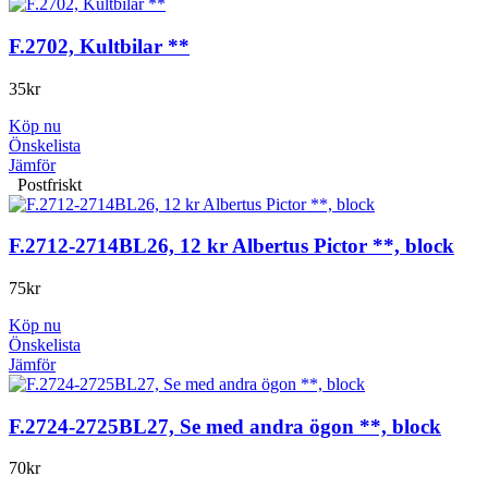
F.2702, Kultbilar **
35
kr
Köp nu
Önskelista
Jämför
Postfriskt
F.2712-2714BL26, 12 kr Albertus Pictor **, block
75
kr
Köp nu
Önskelista
Jämför
F.2724-2725BL27, Se med andra ögon **, block
70
kr