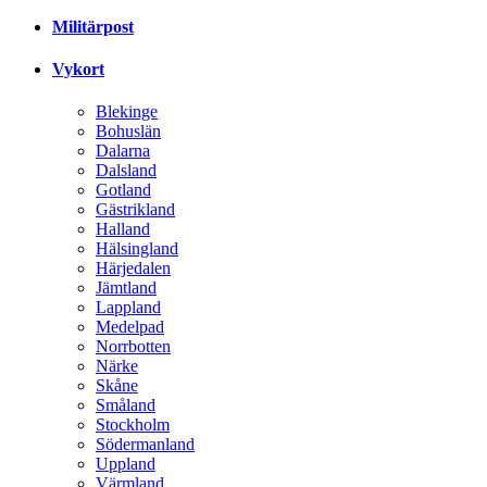
Militärpost
Vykort
Blekinge
Bohuslän
Dalarna
Dalsland
Gotland
Gästrikland
Halland
Hälsingland
Härjedalen
Jämtland
Lappland
Medelpad
Norrbotten
Närke
Skåne
Småland
Stockholm
Södermanland
Uppland
Värmland