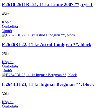
F.2610-2611BL21, 11 kr Linné 2007 **, cyls 1
45
kr
Köp nu
Önskelista
Jämför
F.2626BL22, 11 kr Astrid Lindgren **, block
25
kr
Köp nu
Önskelista
Jämför
F.2643BL23, 11 kr Ingmar Bergman **, block
30
kr
Köp nu
Önskelista