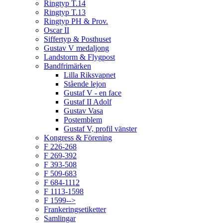
Ringtyp T.14
Ringtyp T.13
Ringtyp PH & Prov.
Oscar II
Siffertyp & Posthuset
Gustav V medaljong
Landstorm & Flygpost
Bandfrimärken
Lilla Riksvapnet
Stående lejon
Gustaf V - en face
Gustaf II Adolf
Gustav Vasa
Postemblem
Gustaf V, profil vänster
Kongress & Förening
F 226-268
F 269-392
F 393-508
F 509-683
F 684-1112
F 1113-1598
F 1599-->
Frankeringsetiketter
Samlingar