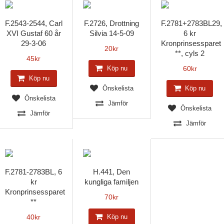
F.2543-2544, Carl
F.2726, Drottning
F.2781+2783BL29,
XVI Gustaf 60 år
Silvia 14-5-09
6 kr
29-3-06
Kronprinsessparet
20
kr
**, cyls 2
45
kr
Köp nu
60
kr
Köp nu
Önskelista
Köp nu
Önskelista
Jämför
Önskelista
Jämför
Jämför
F.2781-2783BL, 6
H.441, Den
kr
kungliga familjen
Kronprinsessparet
70
kr
**
40
kr
Köp nu