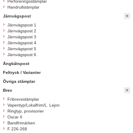
Perforeringsstämplar
Handrullstämplar
Järnvägspost
Järnvägspost 1
Järnvägspost 2
Järnvägspost 3
Järnvägspost 4
Järnvägspost 5
Järnvägspost 6
Ångbåtspost
Feltryck / Varianter
Övriga stämplar
Brev
Fribrevsstämplar
Vapentyp/Lokalfrim/L. Lejon
Ringtyp, provisorier
Oscar II
Bandfrimärken
F 226-268