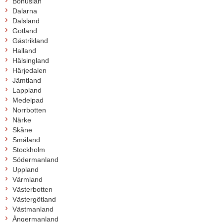
Bohuslän
Dalarna
Dalsland
Gotland
Gästrikland
Halland
Hälsingland
Härjedalen
Jämtland
Lappland
Medelpad
Norrbotten
Närke
Skåne
Småland
Stockholm
Södermanland
Uppland
Värmland
Västerbotten
Västergötland
Västmanland
Ångermanland