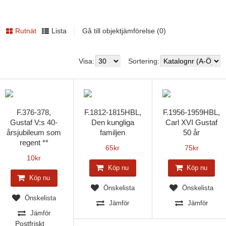
Rutnät
Lista
Gå till objektjämförelse (0)
Visa:
Sortering:
F.376-378,
F.1812-1815HBL,
F.1956-1959HBL,
Gustaf V:s 40-
Den kungliga
Carl XVI Gustaf
årsjubileum som
familjen
50 år
regent **
65
kr
75
kr
10
kr
Köp nu
Köp nu
Köp nu
Önskelista
Önskelista
Önskelista
Jämför
Jämför
Jämför
Postfriskt