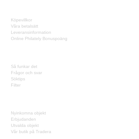
Information
Köpevillkor
Våra betalsätt
Leveransinformation
Online Philately Bonuspoäng
Kundservice
Så funkar det
Frågor och svar
Söktips
Filter
Listor
Nyinkomna objekt
Erbjudanden
Utvalda objekt
Vår butik på Tradera