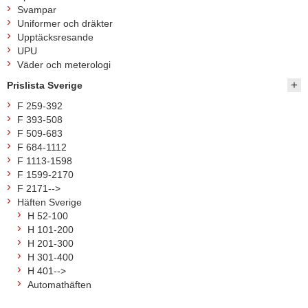
Svampar
Uniformer och dräkter
Upptäcksresande
UPU
Väder och meterologi
Prislista Sverige
F 259-392
F 393-508
F 509-683
F 684-1112
F 1113-1598
F 1599-2170
F 2171-->
Häften Sverige
H 52-100
H 101-200
H 201-300
H 301-400
H 401-->
Automathäften