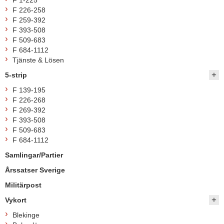
F 1-225
F 226-258
F 259-392
F 393-508
F 509-683
F 684-1112
Tjänste & Lösen
5-strip
F 139-195
F 226-268
F 269-392
F 393-508
F 509-683
F 684-1112
Samlingar/Partier
Årssatser Sverige
Militärpost
Vykort
Blekinge