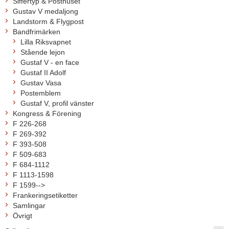
Siffertyp & Posthuset
Gustav V medaljong
Landstorm & Flygpost
Bandfrimärken
Lilla Riksvapnet
Stående lejon
Gustaf V - en face
Gustaf II Adolf
Gustav Vasa
Postemblem
Gustaf V, profil vänster
Kongress & Förening
F 226-268
F 269-392
F 393-508
F 509-683
F 684-1112
F 1113-1598
F 1599-->
Frankeringsetiketter
Samlingar
Övrigt