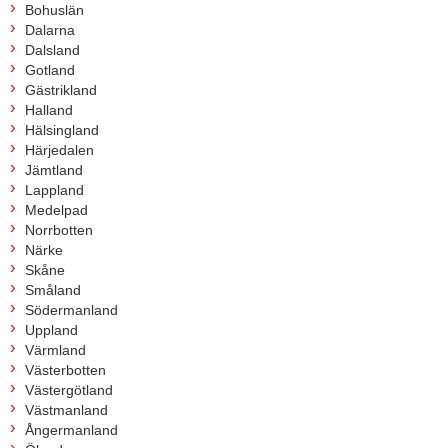
Bohuslän
Dalarna
Dalsland
Gotland
Gästrikland
Halland
Hälsingland
Härjedalen
Jämtland
Lappland
Medelpad
Norrbotten
Närke
Skåne
Småland
Södermanland
Uppland
Värmland
Västerbotten
Västergötland
Västmanland
Ångermanland