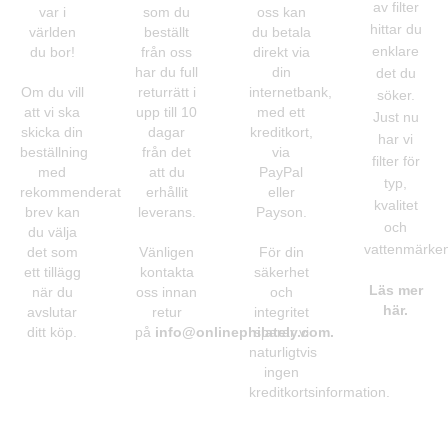
av filter
var i
som du
oss kan
hittar du
världen
beställt
du betala
enklare
du bor!
från oss
direkt via
har du full
din
det du
Om du vill
returrätt i
internetbank,
söker.
att vi ska
upp till 10
med ett
Just nu
skicka din
dagar
kreditkort,
har vi
beställning
från det
via
filter för
med
att du
PayPal
typ,
rekommenderat
erhållit
eller
kvalitet
brev kan
leverans.
Payson.
och
du välja
vattenmärken
det som
Vänligen
För din
ett tillägg
kontakta
säkerhet
Läs mer
när du
oss innan
och
här.
avslutar
retur
integritet
ditt köp.
på
info@onlinephilately.com
sparar vi
.
naturligtvis
ingen
kreditkortsinformation.