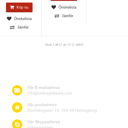
Köp nu
Önskelista
Jämför
Önskelista
Jämför
Visar 1 till 17 av 17 (1 sidor)
Kontakta oss
Vår E-mailadress
info@onlinephilately.com
Vår postadress
Duvhöksgatan 19, 254 49 Helsingborg
Vår Skypeadress
onlinephilately