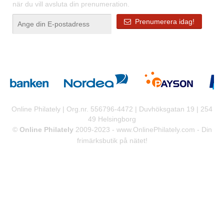
när du vill avsluta din prenumeration.
Prenumerera idag!
Online Philately | Org.nr. 556796-4472 | Duvhöksgatan 19 | 254
49 Helsingborg
©
Online Philately
2009-2023 -
www.OnlinePhilately.com
- Din
frimärksbutik på nätet!