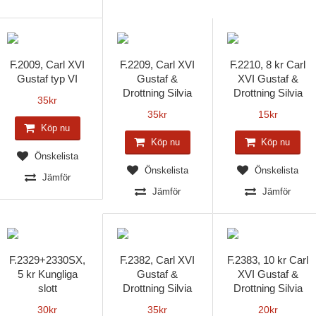
F.2009, Carl XVI
F.2209, Carl XVI
F.2210, 8 kr Carl
Gustaf typ VI
Gustaf &
XVI Gustaf &
Drottning Silvia
Drottning Silvia
35
kr
35
kr
15
kr
Köp nu
Köp nu
Köp nu
Önskelista
Önskelista
Önskelista
Jämför
Jämför
Jämför
F.2329+2330SX,
F.2382, Carl XVI
F.2383, 10 kr Carl
5 kr Kungliga
Gustaf &
XVI Gustaf &
slott
Drottning Silvia
Drottning Silvia
30
kr
35
kr
20
kr