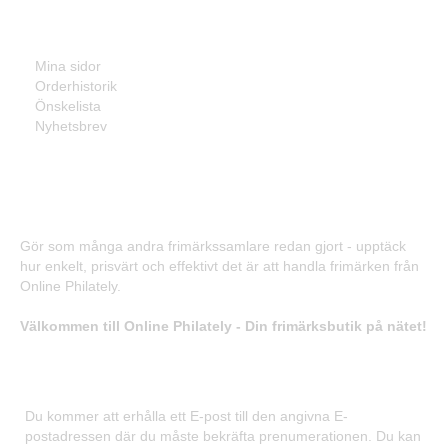
Mina sidor
Mina sidor
Orderhistorik
Önskelista
Nyhetsbrev
Frimärken - Enkelt, prisvärt och effektivt!
Gör som många andra frimärkssamlare redan gjort - upptäck
hur enkelt, prisvärt och effektivt det är att handla frimärken från
Online Philately.
Välkommen till Online Philately - Din frimärksbutik på nätet!
Registrera dig för våra nyhetsbrev
Du kommer att erhålla ett E-post till den angivna E-
postadressen där du måste bekräfta prenumerationen. Du kan