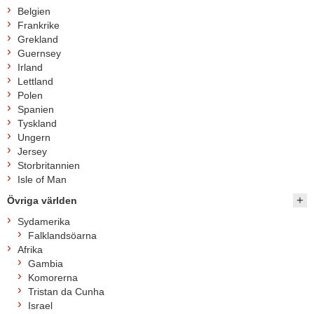
Belgien
Frankrike
Grekland
Guernsey
Irland
Lettland
Polen
Spanien
Tyskland
Ungern
Jersey
Storbritannien
Isle of Man
Övriga världen
Sydamerika
Falklandsöarna
Afrika
Gambia
Komorerna
Tristan da Cunha
Israel