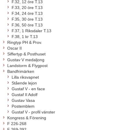
F.32, 12 öre T.13
F.33, 20 öre T.13
F.34, 24 öre T.13
F.35, 30 öre T.13
F.36, 50 öre T.13
F.37, 1 Riksdaler T.13
F.38, 1 kr T.13
Ringtyp PH & Prov.
Oscar II
Siffertyp & Posthuset
Gustav V medaljong
Landstorm & Flygpost
Bandfrimärken
Lilla riksvapnet
Stående lejon
Gustaf V - en face
Gustaf II Adolf
Gustav Vasa
Postemblem
Gustaf V - profil vänster
Kongress & Förening
F 226-268
F 269-392