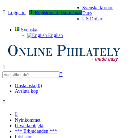
Svenska kronor
Logga in
Registrera dig som kund
Euro
US Dollar
Svenska
English
Önskelista (0)
Avsluta köp
Nyinkommet
Utvalda objekt
*** Erbjudanden ***
Prislistor