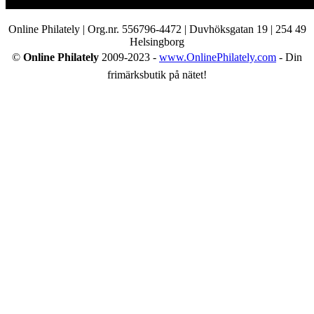
Online Philately | Org.nr. 556796-4472 | Duvhöksgatan 19 | 254 49
Helsingborg
©
Online Philately
2009-2023 -
www.OnlinePhilately.com
- Din
frimärksbutik på nätet!