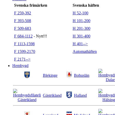
Svenska frimärken
Svenska häften
F 259-392
H 52-100
F 393-508
H 101-200
F 509-683
H 201-300
F 684-1112
- Nytt!!!
H 301-400
F 1113-1598
H 401-->
F 1599-2170
Automathäften
F 2171-->
Hembygd
Blekinge
Bohuslän
Gästrikland
Halland