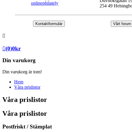
Duvhöksgatan 1
onlinephilately
254 49 Helsingb
Kontaktformulär
Vårt forum
(0)
0
kr
Din varukorg
Din varukorg är tom!
Hem
Våra prislistor
Våra prislistor
Våra prislistor
Postfriskt / Stämplat