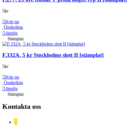
5
kr
Köp nu
Önskelista
Jämför
Stämplat
F.332A, 5 kr Stockholms slott II [stämplat]
5
kr
Köp nu
Önskelista
Jämför
Stämplat
Kontakta oss