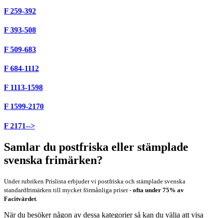
F 259-392
F 393-508
F 509-683
F 684-1112
F 1113-1598
F 1599-2170
F 2171-->
Samlar du postfriska eller stämplade
svenska frimärken?
Under rubriken Prislista erbjuder vi postfriska och stämplade svenska
standardfrimärken till mycket förmånliga priser -
ofta under 75% av
Facitvärdet
.
När du besöker någon av dessa kategorier så kan du välja att visa