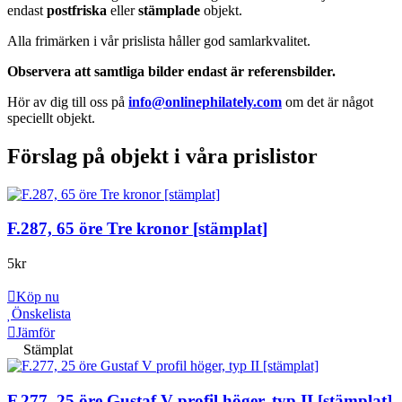
endast
postfriska
eller
stämplade
objekt.
Alla frimärken i vår prislista håller god samlarkvalitet.
Observera att samtliga bilder endast är referensbilder.
Hör av dig till oss på
info@onlinephilately.com
om det är något
speciellt objekt.
Förslag på objekt i våra prislistor
F.287, 65 öre Tre kronor [stämplat]
5
kr
Köp nu
Önskelista
Jämför
Stämplat
F.277, 25 öre Gustaf V profil höger, typ II [stämplat]