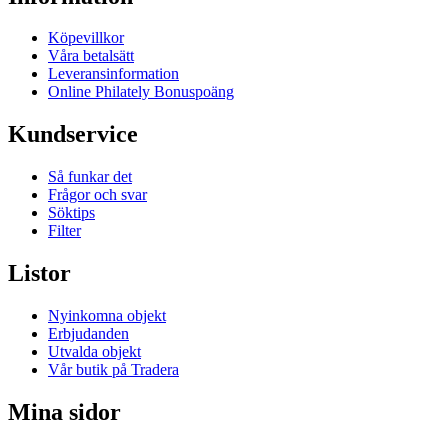
Köpevillkor
Våra betalsätt
Leveransinformation
Online Philately Bonuspoäng
Kundservice
Så funkar det
Frågor och svar
Söktips
Filter
Listor
Nyinkomna objekt
Erbjudanden
Utvalda objekt
Vår butik på Tradera
Mina sidor