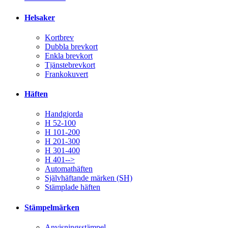
Helsaker
Kortbrev
Dubbla brevkort
Enkla brevkort
Tjänstebrevkort
Frankokuvert
Häften
Handgjorda
H 52-100
H 101-200
H 201-300
H 301-400
H 401-->
Automathäften
Självhäftande märken (SH)
Stämplade häften
Stämpelmärken
Anvisningsstämpel