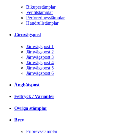
Bikupestämplar
Ventilstämplar
Perforeringsstämplar
Handrullstämplar
Järnvägspost
Järnvägspost 1
Järnvägspost 2
Järnvägspost 3
Järnvägspost 4
Järnvägspost 5
Järnvägspost 6
Ångbåtspost
Feltryck / Varianter
Övriga stämplar
Brev
Fribrevsstämplar