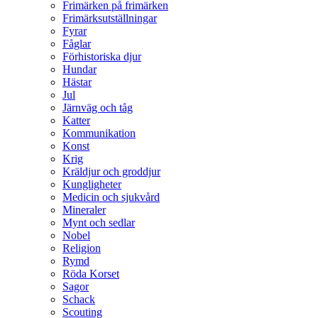
Frimärken på frimärken
Frimärksutställningar
Fyrar
Fåglar
Förhistoriska djur
Hundar
Hästar
Jul
Järnväg och tåg
Katter
Kommunikation
Konst
Krig
Kräldjur och groddjur
Kungligheter
Medicin och sjukvård
Mineraler
Mynt och sedlar
Nobel
Religion
Rymd
Röda Korset
Sagor
Schack
Scouting