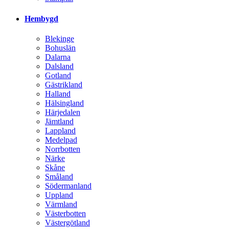
Hembygd
Blekinge
Bohuslän
Dalarna
Dalsland
Gotland
Gästrikland
Halland
Hälsingland
Härjedalen
Jämtland
Lappland
Medelpad
Norrbotten
Närke
Skåne
Småland
Södermanland
Uppland
Värmland
Västerbotten
Västergötland