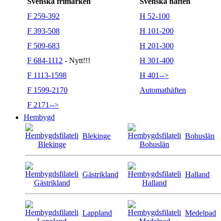
Svenska frimärken
Svenska häften
F 259-392
H 52-100
F 393-508
H 101-200
F 509-683
H 201-300
F 684-1112
- Nytt!!!
H 301-400
F 1113-1598
H 401-->
F 1599-2170
Automathäften
F 2171-->
Hembygd
Blekinge
Bohuslän
Gästrikland
Halland
Lappland
Medelpad