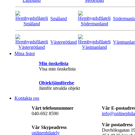
Småland
Södermanl
Västergötland
Västmanla
Mina listor
Min önskelista
Visa min önskelista
Objektjämförelse
Jämför utvalda objekt
Kontakta oss
Vårt telefonnummer
Vår E-postadre
040-692 8590
info@onlinephila
Vår postadress
Vår Skypeadress
Duvhöksgatan 1
onlinephilately