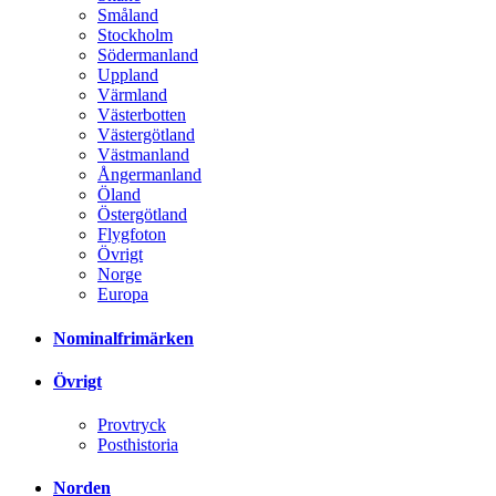
Småland
Stockholm
Södermanland
Uppland
Värmland
Västerbotten
Västergötland
Västmanland
Ångermanland
Öland
Östergötland
Flygfoton
Övrigt
Norge
Europa
Nominalfrimärken
Övrigt
Provtryck
Posthistoria
Norden