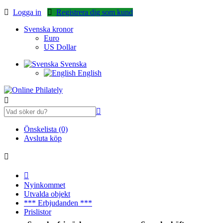
Logga in
Registrera dig som kund
Svenska kronor
Euro
US Dollar
Svenska
English
Önskelista (0)
Avsluta köp
Nyinkommet
Utvalda objekt
*** Erbjudanden ***
Prislistor