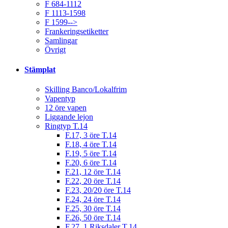
F 684-1112
F 1113-1598
F 1599-->
Frankeringsetiketter
Samlingar
Övrigt
Stämplat
Skilling Banco/Lokalfrim
Vapentyp
12 öre vapen
Liggande lejon
Ringtyp T.14
F.17, 3 öre T.14
F.18, 4 öre T.14
F.19, 5 öre T.14
F.20, 6 öre T.14
F.21, 12 öre T.14
F.22, 20 öre T.14
F.23, 20/20 öre T.14
F.24, 24 öre T.14
F.25, 30 öre T.14
F.26, 50 öre T.14
F.27, 1 Riksdaler T.14