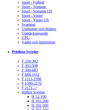
Sport - Fotboll
Sport - Sommar
Sport - Sommar OS
Sport - Vinter
Sport - Vinter OS
Svampar
Uniformer och dräkter
Upptäcksresande
UPU
Väder och meterologi
Prislista Sverige
F 259-392
F 393-508
F 509-683
F 684-1112
F 1113-1598
F 1599-2170
F 2171-->
Häften Sverige
H 52-100
H 101-200
H 201-300
H 301-400