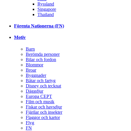
Ryssland
Singapore
Thailand
Förenta Nationerna (FN)
Motiv
Barn
Berömda personer
Bilar och fordon
Blommor
Broar
Byggnader
Båtar och fartyg
Disney och tecknat
Däggdjur
Europa CEPT
Film och musik
Fiskar och havsdjur
Fjärilar och insekter
Flaggor och kartor
Flyg
FN