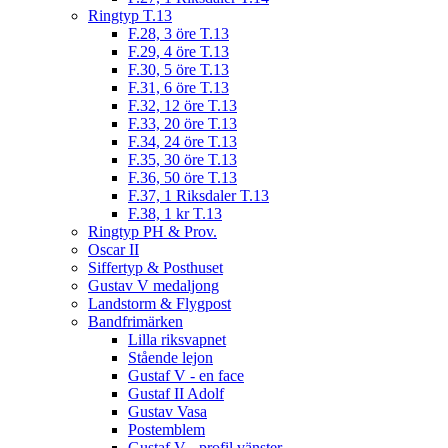
Ringtyp T.13
F.28, 3 öre T.13
F.29, 4 öre T.13
F.30, 5 öre T.13
F.31, 6 öre T.13
F.32, 12 öre T.13
F.33, 20 öre T.13
F.34, 24 öre T.13
F.35, 30 öre T.13
F.36, 50 öre T.13
F.37, 1 Riksdaler T.13
F.38, 1 kr T.13
Ringtyp PH & Prov.
Oscar II
Siffertyp & Posthuset
Gustav V medaljong
Landstorm & Flygpost
Bandfrimärken
Lilla riksvapnet
Stående lejon
Gustaf V - en face
Gustaf II Adolf
Gustav Vasa
Postemblem
Gustaf V - profil vänster