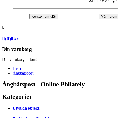
254 49 Helsingb
Kontaktformulär
Vårt forum
(0)
0
kr
Din varukorg
Din varukorg är tom!
Hem
Ångbåtspost
Ångbåtspost - Online Philately
Kategorier
Utvalda objekt