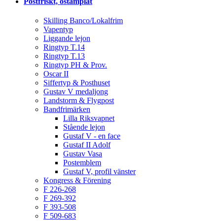
Postfriskt, ostämplat
Skilling Banco/Lokalfrim
Vapentyp
Liggande lejon
Ringtyp T.14
Ringtyp T.13
Ringtyp PH & Prov.
Oscar II
Siffertyp & Posthuset
Gustav V medaljong
Landstorm & Flygpost
Bandfrimärken
Lilla Riksvapnet
Stående lejon
Gustaf V - en face
Gustaf II Adolf
Gustav Vasa
Postemblem
Gustaf V, profil vänster
Kongress & Förening
F 226-268
F 269-392
F 393-508
F 509-683