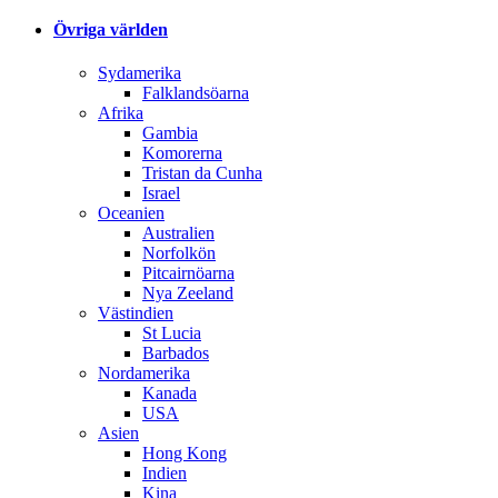
Övriga världen
Sydamerika
Falklandsöarna
Afrika
Gambia
Komorerna
Tristan da Cunha
Israel
Oceanien
Australien
Norfolkön
Pitcairnöarna
Nya Zeeland
Västindien
St Lucia
Barbados
Nordamerika
Kanada
USA
Asien
Hong Kong
Indien
Kina