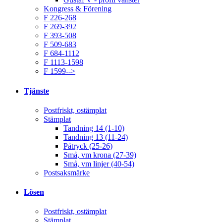
Kongress & Förening
F 226-268
F 269-392
F 393-508
F 509-683
F 684-1112
F 1113-1598
F 1599-->
Tjänste
Postfriskt, ostämplat
Stämplat
Tandning 14 (1-10)
Tandning 13 (11-24)
Påtryck (25-26)
Små, vm krona (27-39)
Små, vm linjer (40-54)
Postsaksmärke
Lösen
Postfriskt, ostämplat
Stämplat