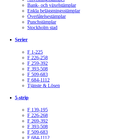
Bank- och växelstämplar
Enkla beläggningsstämplar
Överlåtelsestämplar
Punchstämplar
Stockholm stad
Serier
F 1-225
F 226-258
F 259-392
F 393-508
F 509-683
F 684-1112
Tjänste & Lösen
5-strip
F 139-195
F 226-268
F 269-392
F 393-508
F 509-683
F 684-1112