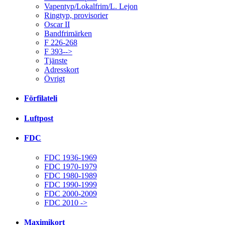
Vapentyp/Lokalfrim/L. Lejon
Ringtyp, provisorier
Oscar II
Bandfrimärken
F 226-268
F 393-->
Tjänste
Adresskort
Övrigt
Förfilateli
Luftpost
FDC
FDC 1936-1969
FDC 1970-1979
FDC 1980-1989
FDC 1990-1999
FDC 2000-2009
FDC 2010 ->
Maximikort