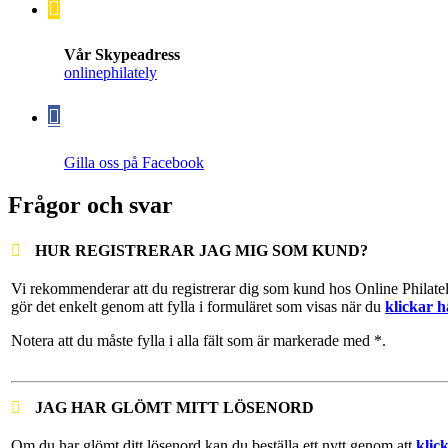
Vår Skypeadress
onlinephilately
Gilla oss på Facebook
Frågor och svar
HUR REGISTRERAR JAG MIG SOM KUND?
Vi rekommenderar att du registrerar dig som kund hos Online Philate
gör det enkelt genom att fylla i formuläret som visas när du
klickar h
Notera att du måste fylla i alla fält som är markerade med *.
JAG HAR GLÖMT MITT LÖSENORD
Om du har glömt ditt lösenord kan du beställa ett nytt genom att
klic