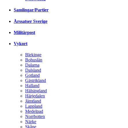
Samlingar/Partier
Årssatser Sverige
Militärpost
Vykort
Blekinge
Bohuslän
Dalarna
Dalsland
Gotland
Gästrikland
Halland
Hälsingland
Härjedalen
Jämtland
Lappland
Medelpad
Norrbotten
Närke
Skåne