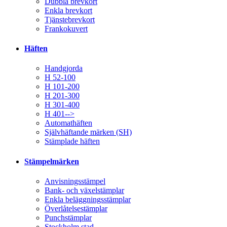
Dubbla brevkort
Enkla brevkort
Tjänstebrevkort
Frankokuvert
Häften
Handgjorda
H 52-100
H 101-200
H 201-300
H 301-400
H 401-->
Automathäften
Självhäftande märken (SH)
Stämplade häften
Stämpelmärken
Anvisningsstämpel
Bank- och växelstämplar
Enkla beläggningsstämplar
Överlåtelsestämplar
Punchstämplar
Stockholm stad