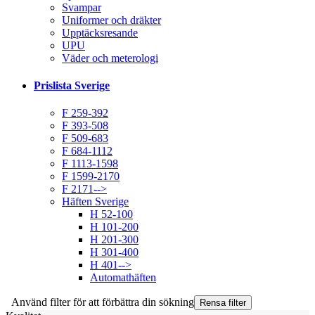
Svampar
Uniformer och dräkter
Upptäcksresande
UPU
Väder och meterologi
Prislista Sverige
F 259-392
F 393-508
F 509-683
F 684-1112
F 1113-1598
F 1599-2170
F 2171-->
Häften Sverige
H 52-100
H 101-200
H 201-300
H 301-400
H 401-->
Automathäften
Använd filter för att förbättra din sökning