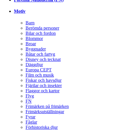
Motiv
Barn
Berömda personer
Bilar och fordon
Blommor
Broar
Byggnader
Båtar och fartyg
Disney och tecknat
Däggdjur
Europa CEPT
Film och musik
Fiskar och havsdjur
Fjärilar och insekter
Flaggor och kartor
Flyg
FN
Frimärken på frimärken
Frimärksutställningar
Fyrar
Fåglar
Förhistoriska djur