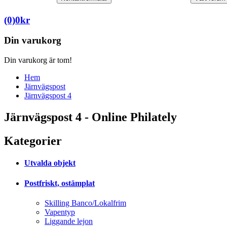
(0)
0
kr
Din varukorg
Din varukorg är tom!
Hem
Järnvägspost
Järnvägspost 4
Järnvägspost 4 - Online Philately
Kategorier
Utvalda objekt
Postfriskt, ostämplat
Skilling Banco/Lokalfrim
Vapentyp
Liggande lejon