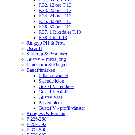
F.32, 12 öre T.13
F.33, 20 öre T.13
F.34, 24 öre T.13
F.35, 30 öre T.13
F.36, 50 öre T.13
F.37, 1 Riksdaler T.13
F.38, 1 kr T.13
Ringtyp PH & Prov.
Oscar II
Siffertyp & Posthuset
Gustav V medaljong
Landstorm & Flygpost
Bandfrimärken
Lilla riksvapnet
Stående lejon
Gustaf V - en face
Gustaf II Adolf
Gustav Vasa
Postemblem
Gustaf V - profil vänster
Kongress & Förening
F 226-268
F 269-392
F 393-508