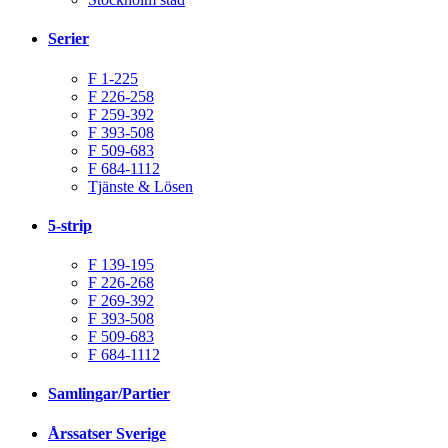
Serier
F 1-225
F 226-258
F 259-392
F 393-508
F 509-683
F 684-1112
Tjänste & Lösen
5-strip
F 139-195
F 226-268
F 269-392
F 393-508
F 509-683
F 684-1112
Samlingar/Partier
Årssatser Sverige