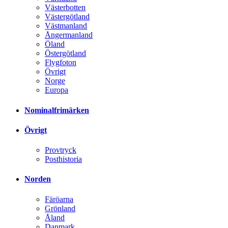
Västerbotten
Västergötland
Västmanland
Ångermanland
Öland
Östergötland
Flygfoton
Övrigt
Norge
Europa
Nominalfrimärken
Övrigt
Provtryck
Posthistoria
Norden
Färöarna
Grönland
Åland
Danmark