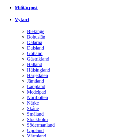
Militärpost
Vykort
Blekinge
Bohuslän
Dalarna
Dalsland
Gotland
Gästrikland
Halland
Hälsingland
Härjedalen
Jämtland
Lappland
Medelpad
Norrbotten
Närke
Skåne
Småland
Stockholm
Södermanland
Uppland
Värmland