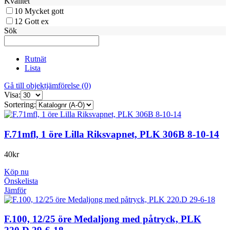
Kvalitet
10
Mycket gott
12
Gott ex
Sök
Rutnät
Lista
Gå till objektjämförelse (0)
Visa:
Sortering:
F.71mfl, 1 öre Lilla Riksvapnet, PLK 306B 8-10-14
40
kr
Köp nu
Önskelista
Jämför
F.100, 12/25 öre Medaljong med påtryck, PLK