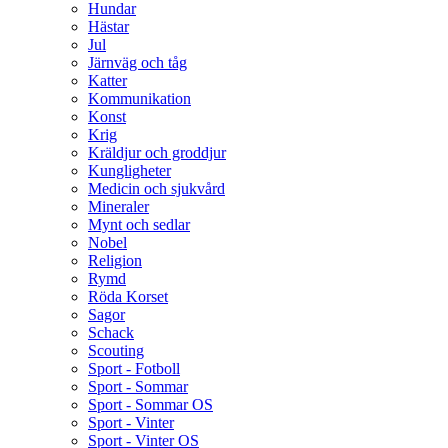
Hundar
Hästar
Jul
Järnväg och tåg
Katter
Kommunikation
Konst
Krig
Kräldjur och groddjur
Kungligheter
Medicin och sjukvård
Mineraler
Mynt och sedlar
Nobel
Religion
Rymd
Röda Korset
Sagor
Schack
Scouting
Sport - Fotboll
Sport - Sommar
Sport - Sommar OS
Sport - Vinter
Sport - Vinter OS