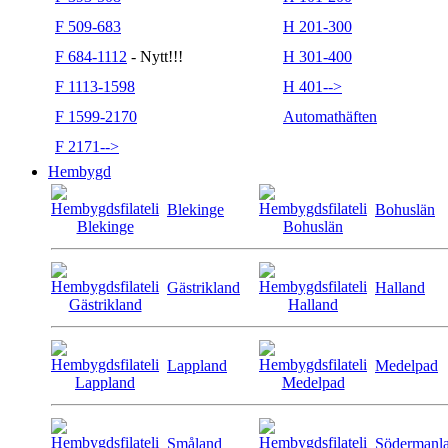
F 509-683
H 201-300
F 684-1112
- Nytt!!!
H 301-400
F 1113-1598
H 401-->
F 1599-2170
Automathäften
F 2171-->
Hembygd
Blekinge
Bohuslän
Gästrikland
Halland
Lappland
Medelpad
Småland
Södermanl