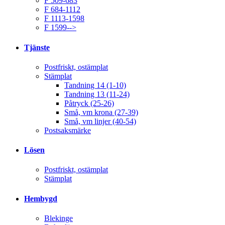
F 509-683
F 684-1112
F 1113-1598
F 1599-->
Tjänste
Postfriskt, ostämplat
Stämplat
Tandning 14 (1-10)
Tandning 13 (11-24)
Påtryck (25-26)
Små, vm krona (27-39)
Små, vm linjer (40-54)
Postsaksmärke
Lösen
Postfriskt, ostämplat
Stämplat
Hembygd
Blekinge