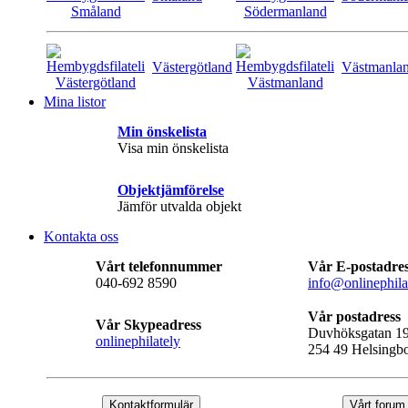
Västergötland
Västmanla
Mina listor
Min önskelista
Visa min önskelista
Objektjämförelse
Jämför utvalda objekt
Kontakta oss
Vårt telefonnummer
Vår E-postadre
040-692 8590
info@onlinephila
Vår postadress
Vår Skypeadress
Duvhöksgatan 1
onlinephilately
254 49 Helsingb
Kontaktformulär
Vårt forum