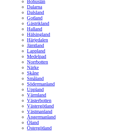
Bohuslän
Dalarna
Dalsland
Gotland
Gästrikland
Halland
Hälsingland
Härjedalen
Jämtland
Lappland
Medelpad
Norrbotten
Närke
Skåne
Småland
Södermanland
Uppland
Värmland
Västerbotten
Västergötland
Västmanland
Ångermanland
Öland
Östergötland