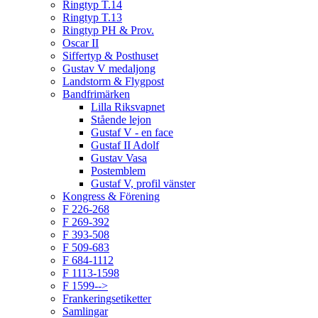
Ringtyp T.14
Ringtyp T.13
Ringtyp PH & Prov.
Oscar II
Siffertyp & Posthuset
Gustav V medaljong
Landstorm & Flygpost
Bandfrimärken
Lilla Riksvapnet
Stående lejon
Gustaf V - en face
Gustaf II Adolf
Gustav Vasa
Postemblem
Gustaf V, profil vänster
Kongress & Förening
F 226-268
F 269-392
F 393-508
F 509-683
F 684-1112
F 1113-1598
F 1599-->
Frankeringsetiketter
Samlingar