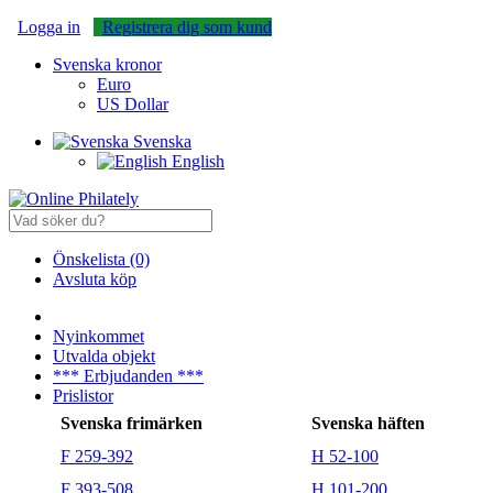
Logga in
Registrera dig som kund
Svenska kronor
Euro
US Dollar
Svenska
English
Önskelista (0)
Avsluta köp
Nyinkommet
Utvalda objekt
*** Erbjudanden ***
Prislistor
Svenska frimärken
Svenska häften
F 259-392
H 52-100
F 393-508
H 101-200