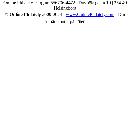
Online Philately | Org.nr. 556796-4472 | Duvhöksgatan 19 | 254 49
Helsingborg
©
Online Philately
2009-2023 -
www.OnlinePhilately.com
- Din
frimärksbutik på nätet!