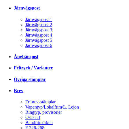
Järnvägspost
Järnvägspost 1
Järnvägspost 2
Järnvägspost 3
Järnvägspost 4
Järnvägspost 5
Järnvägspost 6
Ångbåtspost
Feltryck / Varianter
Övriga stämplar
Brev
Fribrevsstämplar
Vapentyp/Lokalfrim/L. Lejon
Ringtyp, provisorier
Oscar II
Bandfrimärken
F 226-268