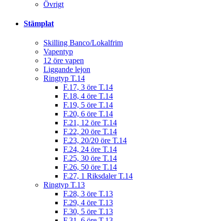
Övrigt
Stämplat
Skilling Banco/Lokalfrim
Vapentyp
12 öre vapen
Liggande lejon
Ringtyp T.14
F.17, 3 öre T.14
F.18, 4 öre T.14
F.19, 5 öre T.14
F.20, 6 öre T.14
F.21, 12 öre T.14
F.22, 20 öre T.14
F.23, 20/20 öre T.14
F.24, 24 öre T.14
F.25, 30 öre T.14
F.26, 50 öre T.14
F.27, 1 Riksdaler T.14
Ringtyp T.13
F.28, 3 öre T.13
F.29, 4 öre T.13
F.30, 5 öre T.13
F.31, 6 öre T.13