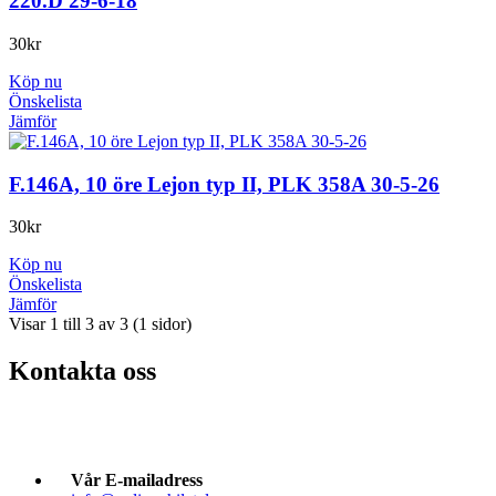
220.D 29-6-18
30
kr
Köp nu
Önskelista
Jämför
F.146A, 10 öre Lejon typ II, PLK 358A 30-5-26
30
kr
Köp nu
Önskelista
Jämför
Visar 1 till 3 av 3 (1 sidor)
Kontakta oss
Vår E-mailadress