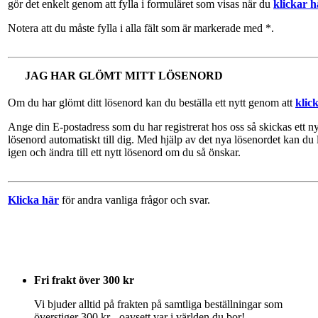
gör det enkelt genom att fylla i formuläret som visas när du
klickar h
Notera att du måste fylla i alla fält som är markerade med *.
JAG HAR GLÖMT MITT LÖSENORD
Om du har glömt ditt lösenord kan du beställa ett nytt genom att
klic
Ange din E-postadress som du har registrerat hos oss så skickas ett ny
lösenord automatiskt till dig. Med hjälp av det nya lösenordet kan du 
igen och ändra till ett nytt lösenord om du så önskar.
Klicka här
för andra vanliga frågor och svar.
Fri frakt över 300 kr
Vi bjuder alltid på frakten på samtliga beställningar som
överstiger 300 kr - oavsett var i världen du bor!