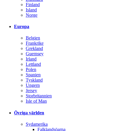
Finland
Island
Norge
Europa
Belgien
Frankrike
Grekland
Guernsey
Irland
Lettland
Polen
Spanien
Tyskland
Ungern
Jersey
Storbritannien
Isle of Man
Övriga världen
Sydamerika
Falklandsöarna