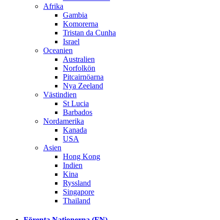
Afrika
Gambia
Komorerna
Tristan da Cunha
Israel
Oceanien
Australien
Norfolkön
Pitcairnöarna
Nya Zeeland
Västindien
St Lucia
Barbados
Nordamerika
Kanada
USA
Asien
Hong Kong
Indien
Kina
Ryssland
Singapore
Thailand
Förenta Nationerna (FN)