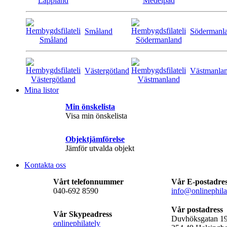
Småland
Södermanl
Västergötland
Västmanla
Mina listor
Min önskelista
Visa min önskelista
Objektjämförelse
Jämför utvalda objekt
Kontakta oss
Vårt telefonnummer
Vår E-postadre
040-692 8590
info@onlinephila
Vår postadress
Vår Skypeadress
Duvhöksgatan 1
onlinephilately