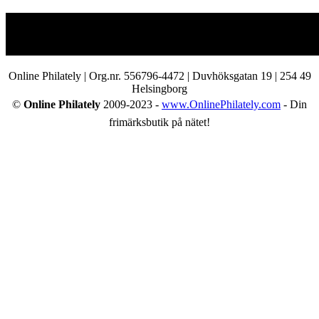
Online Philately | Org.nr. 556796-4472 | Duvhöksgatan 19 | 254 49
Helsingborg
©
Online Philately
2009-2023 -
www.OnlinePhilately.com
- Din
frimärksbutik på nätet!