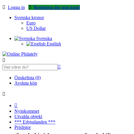
Logga in
Registrera dig som kund
Svenska kronor
Euro
US Dollar
Svenska
English
Önskelista (0)
Avsluta köp
Nyinkommet
Utvalda objekt
*** Erbjudanden ***
Prislistor