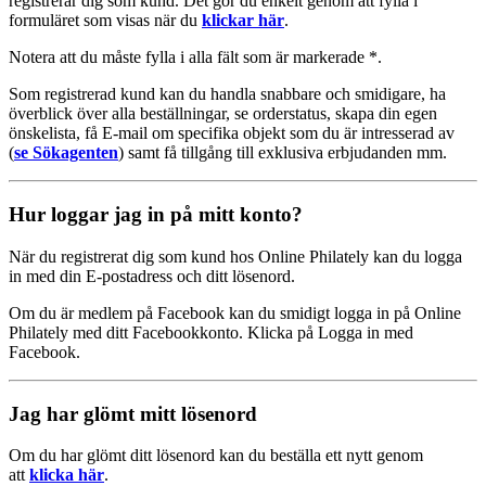
registrerar dig som kund. Det gör du enkelt genom att fylla i
formuläret som visas när du
klickar här
.
Notera att du måste fylla i alla fält som är markerade *.
Som registrerad kund kan du handla snabbare och smidigare, ha
överblick över alla beställningar, se orderstatus, skapa din egen
önskelista, få E-mail om specifika objekt som du är intresserad av
(
se Sökagenten
) samt få tillgång till exklusiva erbjudanden mm.
Hur loggar jag in på mitt konto?
När du registrerat dig som kund hos Online Philately kan du logga
in med din E-postadress och ditt lösenord.
Om du är medlem på Facebook kan du smidigt logga in på Online
Philately med ditt Facebookkonto. Klicka på Logga in med
Facebook.
Jag har glömt mitt lösenord
Om du har glömt ditt lösenord kan du beställa ett nytt genom
att
klicka här
.