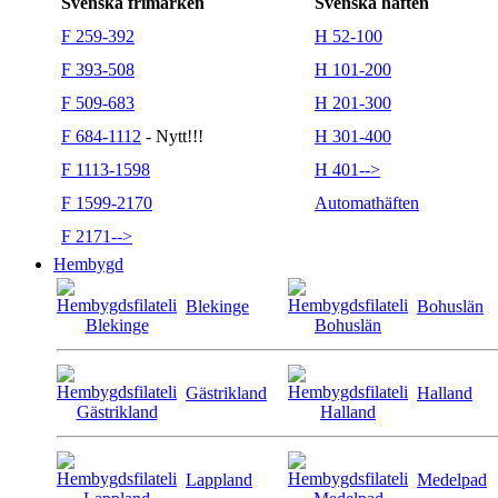
Svenska frimärken
Svenska häften
F 259-392
H 52-100
F 393-508
H 101-200
F 509-683
H 201-300
F 684-1112
- Nytt!!!
H 301-400
F 1113-1598
H 401-->
F 1599-2170
Automathäften
F 2171-->
Hembygd
Blekinge
Bohuslän
Gästrikland
Halland
Lappland
Medelpad