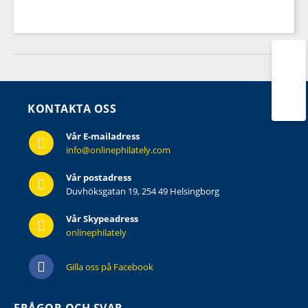
KONTAKTA OSS
Vår E-mailadress
info@onlinephilately.com
Vår postadress
Duvhöksgatan 19, 254 49 Helsingborg
Vår Skypeadress
onlinephilately
Gilla oss på Facebook