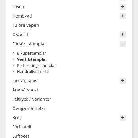
Lösen
Hembygd
12 öre vapen
Oscar II
Försöksstämplar
Bikupestämplar
Ventilstämplar
Perforeringsstämplar
Handrullstämplar
Järnvägspost
Ångbåtspost
Feltryck / Varianter
Övriga stämplar
Brev
Förfilateli
Luftpost