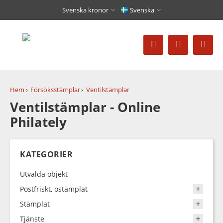
Svenska kronor
Svenska
Hem
Försöksstämplar
Ventilstämplar
Ventilstämplar - Online
Philately
KATEGORIER
Utvalda objekt
Postfriskt, ostämplat
Stämplat
Tjänste