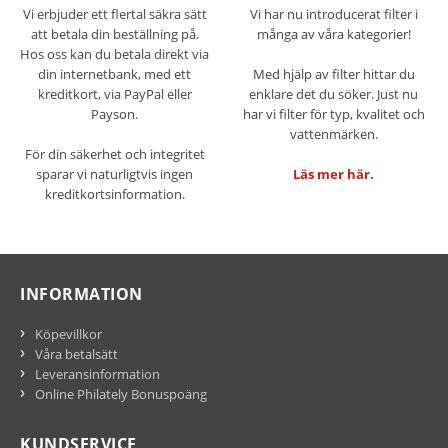
Vi erbjuder ett flertal säkra sätt
Vi har nu introducerat filter i
att betala din beställning på.
många av våra kategorier!
Hos oss kan du betala direkt via
din internetbank, med ett
Med hjälp av filter hittar du
kreditkort, via PayPal eller
enklare det du söker. Just nu
Payson.
har vi filter för typ, kvalitet och
vattenmärken.
För din säkerhet och integritet
sparar vi naturligtvis ingen
Läs mer här.
kreditkortsinformation.
INFORMATION
Köpevillkor
Våra betalsätt
Leveransinformation
Online Philately Bonuspoäng
KUNDSERVICE