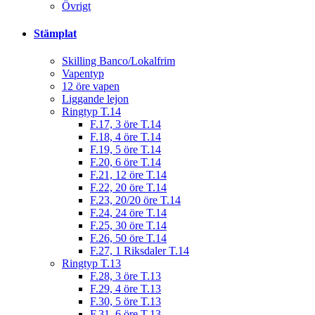
Övrigt
Stämplat
Skilling Banco/Lokalfrim
Vapentyp
12 öre vapen
Liggande lejon
Ringtyp T.14
F.17, 3 öre T.14
F.18, 4 öre T.14
F.19, 5 öre T.14
F.20, 6 öre T.14
F.21, 12 öre T.14
F.22, 20 öre T.14
F.23, 20/20 öre T.14
F.24, 24 öre T.14
F.25, 30 öre T.14
F.26, 50 öre T.14
F.27, 1 Riksdaler T.14
Ringtyp T.13
F.28, 3 öre T.13
F.29, 4 öre T.13
F.30, 5 öre T.13
F.31, 6 öre T.13