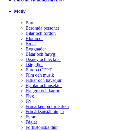
Motiv
Barn
Berömda personer
Bilar och fordon
Blommor
Broar
Byggnader
Båtar och fartyg
Disney och tecknat
Däggdjur
Europa CEPT
Film och musik
Fiskar och havsdjur
Fjärilar och insekter
Flaggor och kartor
Flyg
FN
Frimärken på frimärken
Frimärksutställningar
Fyrar
Fåglar
Förhistoriska djur