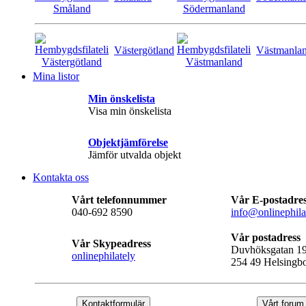
Västergötland
Västmanla
Mina listor
Min önskelista
Visa min önskelista
Objektjämförelse
Jämför utvalda objekt
Kontakta oss
Vårt telefonnummer
Vår E-postadre
040-692 8590
info@onlinephila
Vår postadress
Vår Skypeadress
Duvhöksgatan 1
onlinephilately
254 49 Helsingb
Kontaktformulär
Vårt forum