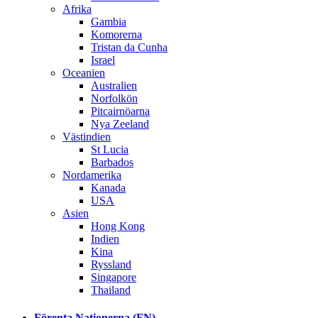
Afrika
Gambia
Komorerna
Tristan da Cunha
Israel
Oceanien
Australien
Norfolkön
Pitcairnöarna
Nya Zeeland
Västindien
St Lucia
Barbados
Nordamerika
Kanada
USA
Asien
Hong Kong
Indien
Kina
Ryssland
Singapore
Thailand
Förenta Nationerna (FN)