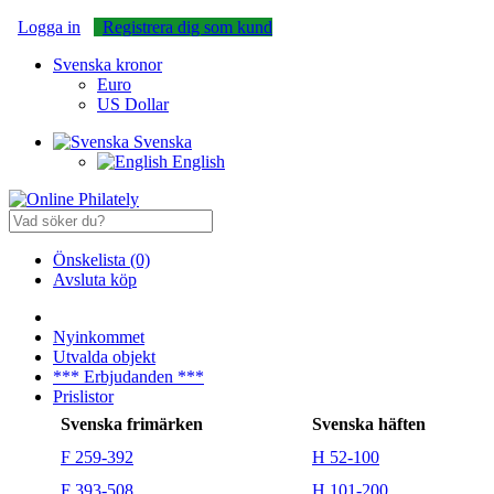
Logga in
Registrera dig som kund
Svenska kronor
Euro
US Dollar
Svenska
English
Önskelista (0)
Avsluta köp
Nyinkommet
Utvalda objekt
*** Erbjudanden ***
Prislistor
Svenska frimärken
Svenska häften
F 259-392
H 52-100
F 393-508
H 101-200