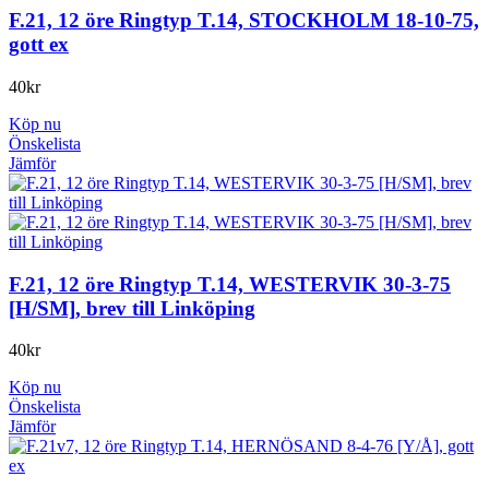
F.21, 12 öre Ringtyp T.14, STOCKHOLM 18-10-75,
gott ex
40
kr
Köp nu
Önskelista
Jämför
F.21, 12 öre Ringtyp T.14, WESTERVIK 30-3-75
[H/SM], brev till Linköping
40
kr
Köp nu
Önskelista
Jämför