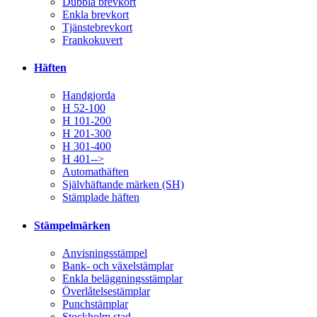
Dubbla brevkort
Enkla brevkort
Tjänstebrevkort
Frankokuvert
Häften
Handgjorda
H 52-100
H 101-200
H 201-300
H 301-400
H 401-->
Automathäften
Självhäftande märken (SH)
Stämplade häften
Stämpelmärken
Anvisningsstämpel
Bank- och växelstämplar
Enkla beläggningsstämplar
Överlåtelsestämplar
Punchstämplar
Stockholm stad