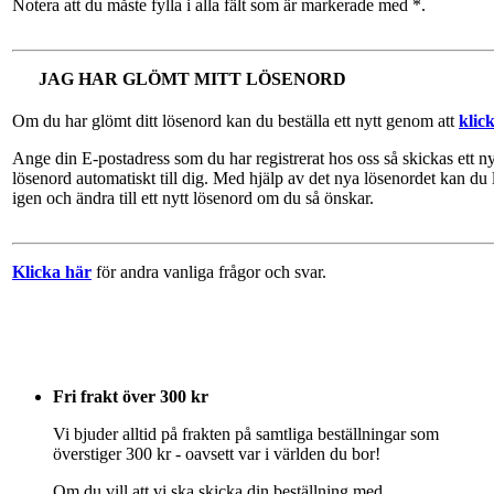
Notera att du måste fylla i alla fält som är markerade med *.
JAG HAR GLÖMT MITT LÖSENORD
Om du har glömt ditt lösenord kan du beställa ett nytt genom att
klic
Ange din E-postadress som du har registrerat hos oss så skickas ett ny
lösenord automatiskt till dig. Med hjälp av det nya lösenordet kan du 
igen och ändra till ett nytt lösenord om du så önskar.
Klicka här
för andra vanliga frågor och svar.
Fri frakt över 300 kr
Vi bjuder alltid på frakten på samtliga beställningar som
överstiger 300 kr - oavsett var i världen du bor!
Om du vill att vi ska skicka din beställning med