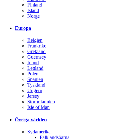
Finland
Island
Norge
Europa
Belgien
Frankrike
Grekland
Guernsey
Irland
Lettland
Polen
Spanien
Tyskland
Ungern
Jersey
Storbritannien
Isle of Man
Övriga världen
Sydamerika
Falklandsöarna