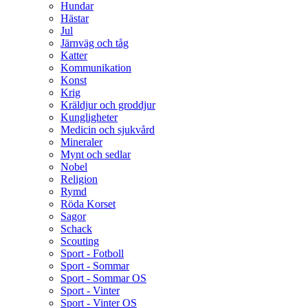
Hundar
Hästar
Jul
Järnväg och tåg
Katter
Kommunikation
Konst
Krig
Kräldjur och groddjur
Kungligheter
Medicin och sjukvård
Mineraler
Mynt och sedlar
Nobel
Religion
Rymd
Röda Korset
Sagor
Schack
Scouting
Sport - Fotboll
Sport - Sommar
Sport - Sommar OS
Sport - Vinter
Sport - Vinter OS