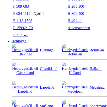
F 509-683
H 201-300
F 684-1112
- Nytt!!!
H 301-400
F 1113-1598
H 401-->
F 1599-2170
Automathäften
F 2171-->
Hembygd
Blekinge
Bohuslän
Gästrikland
Halland
Lappland
Medelpad
Småland
Södermanl