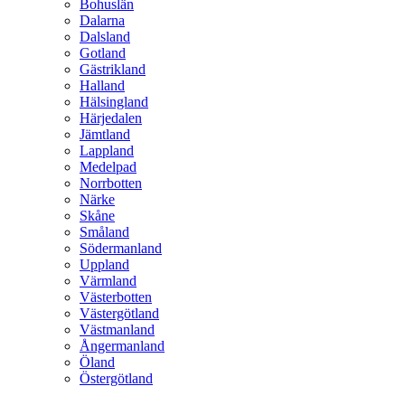
Bohuslän
Dalarna
Dalsland
Gotland
Gästrikland
Halland
Hälsingland
Härjedalen
Jämtland
Lappland
Medelpad
Norrbotten
Närke
Skåne
Småland
Södermanland
Uppland
Värmland
Västerbotten
Västergötland
Västmanland
Ångermanland
Öland
Östergötland