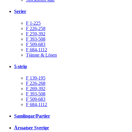
Serier
F 1-225
F 226-258
F 259-392
F 393-508
F 509-683
F 684-1112
Tjänste & Lösen
5-strip
F 139-195
F 226-268
F 269-392
F 393-508
F 509-683
F 684-1112
Samlingar/Partier
Årssatser Sverige