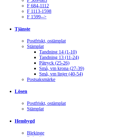
F 509-683
F 684-1112
F 1113-1598
F 1599-->
Tjänste
Postfriskt, ostämplat
Stämplat
Tandning 14 (1-10)
Tandning 13 (11-24)
Påtryck (25-26)
Små, vm krona (27-39)
Små, vm linjer (40-54)
Postsaksmärke
Lösen
Postfriskt, ostämplat
Stämplat
Hembygd
Blekinge