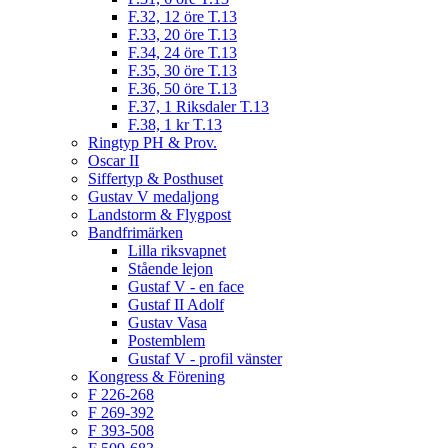
F.32, 12 öre T.13
F.33, 20 öre T.13
F.34, 24 öre T.13
F.35, 30 öre T.13
F.36, 50 öre T.13
F.37, 1 Riksdaler T.13
F.38, 1 kr T.13
Ringtyp PH & Prov.
Oscar II
Siffertyp & Posthuset
Gustav V medaljong
Landstorm & Flygpost
Bandfrimärken
Lilla riksvapnet
Stående lejon
Gustaf V - en face
Gustaf II Adolf
Gustav Vasa
Postemblem
Gustaf V - profil vänster
Kongress & Förening
F 226-268
F 269-392
F 393-508