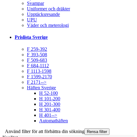
Svampar
Uniformer och dräkter
Upptäcksresande
UPU
Väder och meterologi
Prislista Sverige
F 259-392
F 393-508
F 509-683
F 684-1112
F 1113-1598
F 1599-2170
F 2171-->
Häften Sverige
H 52-100
H 101-200
H 201-300
H 301-400
H 401-->
Automathäften
Använd filter för att förbättra din sökning