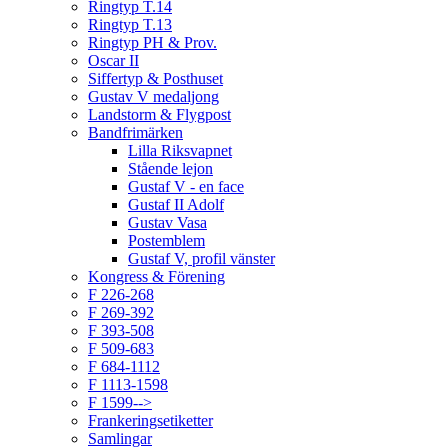
Ringtyp T.14
Ringtyp T.13
Ringtyp PH & Prov.
Oscar II
Siffertyp & Posthuset
Gustav V medaljong
Landstorm & Flygpost
Bandfrimärken
Lilla Riksvapnet
Stående lejon
Gustaf V - en face
Gustaf II Adolf
Gustav Vasa
Postemblem
Gustaf V, profil vänster
Kongress & Förening
F 226-268
F 269-392
F 393-508
F 509-683
F 684-1112
F 1113-1598
F 1599-->
Frankeringsetiketter
Samlingar