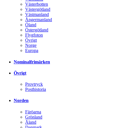
Västerbotten
Västergötland
Västmanland
Ångermanland
Öland
Östergötland
Flygfoton
Övrigt
Norge
Europa
Nominalfrimärken
Övrigt
Provtryck
Posthistoria
Norden
Färöarna
Grönland
Åland
Danmark