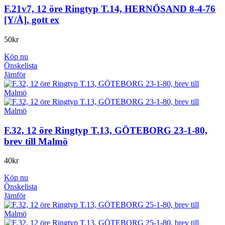
F.21v7, 12 öre Ringtyp T.14, HERNÖSAND 8-4-76
[Y/Å], gott ex
50
kr
Köp nu
Önskelista
Jämför
F.32, 12 öre Ringtyp T.13, GÖTEBORG 23-1-80,
brev till Malmö
40
kr
Köp nu
Önskelista
Jämför