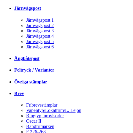
Järnvägspost
Järnvägspost 1
Järnvägspost 2
Järnvägspost 3
Järnvägspost 4
Järnvägspost 5
Järnvägspost 6
Ångbåtspost
Feltryck / Varianter
Övriga stämplar
Brev
Fribrevsstämplar
Vapentyp/Lokalfrim/L. Lejon
Ringtyp, provisorier
Oscar II
Bandfrimärken
F 226-268