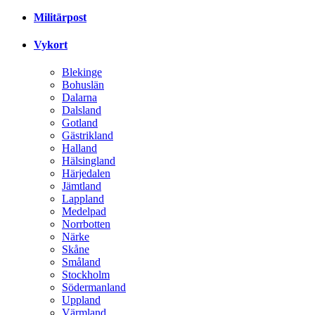
Militärpost
Vykort
Blekinge
Bohuslän
Dalarna
Dalsland
Gotland
Gästrikland
Halland
Hälsingland
Härjedalen
Jämtland
Lappland
Medelpad
Norrbotten
Närke
Skåne
Småland
Stockholm
Södermanland
Uppland
Värmland