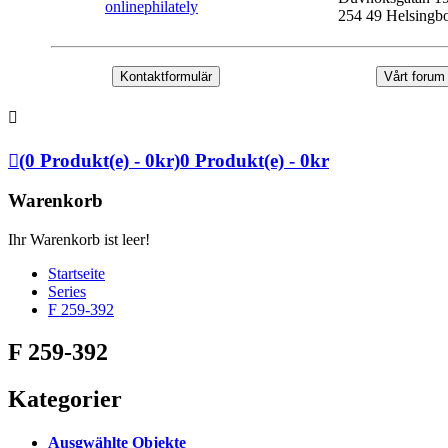
onlinephilately
254 49 Helsingb
Kontaktformulär
Vårt forum
(0 Produkt(e) - 0kr)
0 Produkt(e) - 0kr
Warenkorb
Ihr Warenkorb ist leer!
Startseite
Series
F 259-392
F 259-392
Kategorier
Ausgwählte Objekte