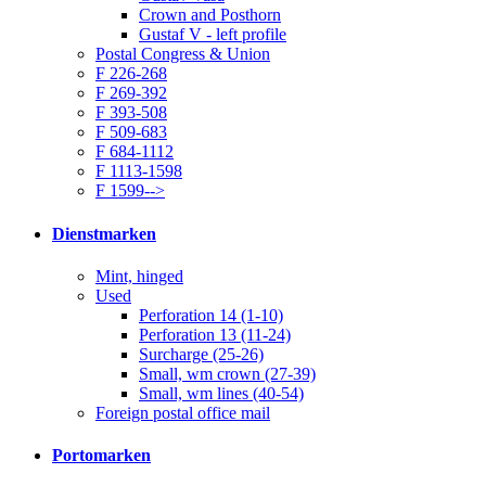
Crown and Posthorn
Gustaf V - left profile
Postal Congress & Union
F 226-268
F 269-392
F 393-508
F 509-683
F 684-1112
F 1113-1598
F 1599-->
Dienstmarken
Mint, hinged
Used
Perforation 14 (1-10)
Perforation 13 (11-24)
Surcharge (25-26)
Small, wm crown (27-39)
Small, wm lines (40-54)
Foreign postal office mail
Portomarken