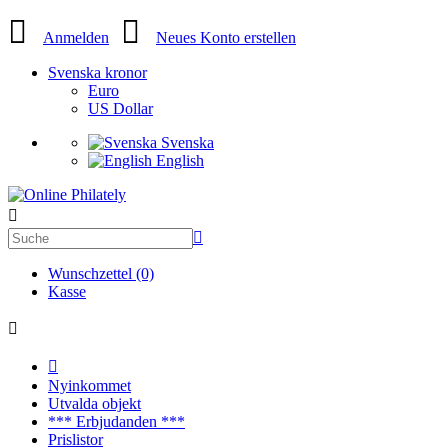
Anmelden
Neues Konto erstellen
Svenska kronor
Euro
US Dollar
Svenska
English
Wunschzettel (0)
Kasse
Nyinkommet
Utvalda objekt
*** Erbjudanden ***
Prislistor