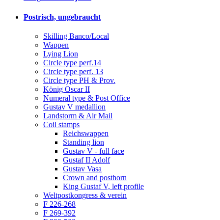
Postrisch, ungebraucht
Skilling Banco/Local
Wappen
Lying Lion
Circle type perf.14
Circle type perf. 13
Circle type PH & Prov.
König Oscar II
Numeral type & Post Office
Gustav V medallion
Landstorm & Air Mail
Coil stamps
Reichswappen
Standing lion
Gustav V - full face
Gustaf II Adolf
Gustav Vasa
Crown and posthorn
King Gustaf V, left profile
Weltpostkongress & verein
F 226-268
F 269-392