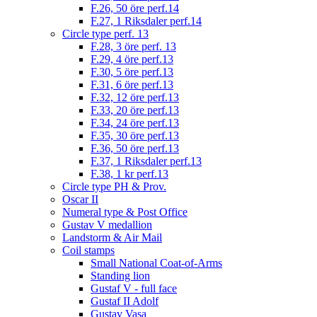
F.26, 50 öre perf.14
F.27, 1 Riksdaler perf.14
Circle type perf. 13
F.28, 3 öre perf. 13
F.29, 4 öre perf.13
F.30, 5 öre perf.13
F.31, 6 öre perf.13
F.32, 12 öre perf.13
F.33, 20 öre perf.13
F.34, 24 öre perf.13
F.35, 30 öre perf.13
F.36, 50 öre perf.13
F.37, 1 Riksdaler perf.13
F.38, 1 kr perf.13
Circle type PH & Prov.
Oscar II
Numeral type & Post Office
Gustav V medallion
Landstorm & Air Mail
Coil stamps
Small National Coat-of-Arms
Standing lion
Gustaf V - full face
Gustaf II Adolf
Gustav Vasa