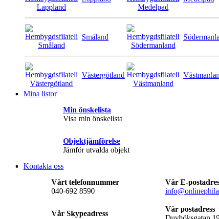
Småland
Södermanl
Västergötland
Västmanla
Mina listor
Min önskelista
Visa min önskelista
Objektjämförelse
Jämför utvalda objekt
Kontakta oss
Vårt telefonnummer
Vår E-postadre
040-692 8590
info@onlinephila
Vår postadress
Vår Skypeadress
Duvhöksgatan 1