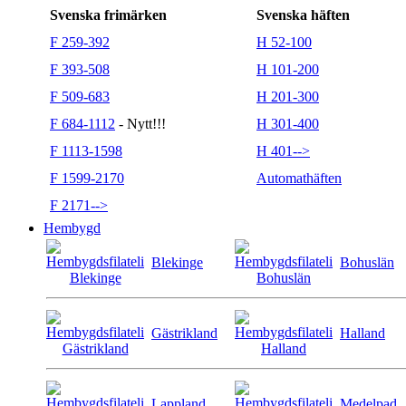
Svenska frimärken
Svenska häften
F 259-392
H 52-100
F 393-508
H 101-200
F 509-683
H 201-300
F 684-1112
- Nytt!!!
H 301-400
F 1113-1598
H 401-->
F 1599-2170
Automathäften
F 2171-->
Hembygd
Blekinge
Bohuslän
Gästrikland
Halland
Lappland
Medelpad