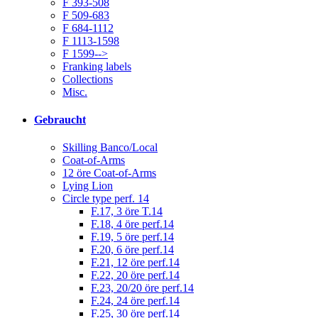
F 393-508
F 509-683
F 684-1112
F 1113-1598
F 1599-->
Franking labels
Collections
Misc.
Gebraucht
Skilling Banco/Local
Coat-of-Arms
12 öre Coat-of-Arms
Lying Lion
Circle type perf. 14
F.17, 3 öre T.14
F.18, 4 öre perf.14
F.19, 5 öre perf.14
F.20, 6 öre perf.14
F.21, 12 öre perf.14
F.22, 20 öre perf.14
F.23, 20/20 öre perf.14
F.24, 24 öre perf.14
F.25, 30 öre perf.14