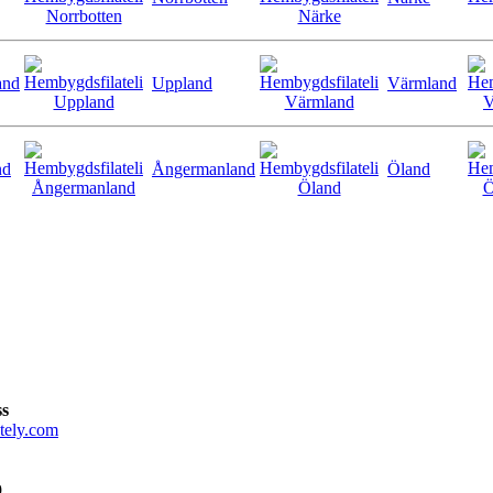
and
Uppland
Värmland
nd
Ångermanland
Öland
ss
tely.com
9