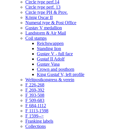
Circle type perf.14
Circle type perf. 13
Circle type PH & Prov.
König Oscar II
Numeral type & Post Office
Gustav V medallion
Landstorm & Air Mail
Coil stamps
Reichswappen
Standing lion
Gustav V - full face
Gustaf II Adolf
Gustav Vasa
Crown and posthorn
King Gustaf V, left profile
Weltpostkongress & verein
F 226-268
F 269-392
F 393-508
F 509-683
F 684-1112
F 1113-1598
F 1599-->
Franking labels
Collections