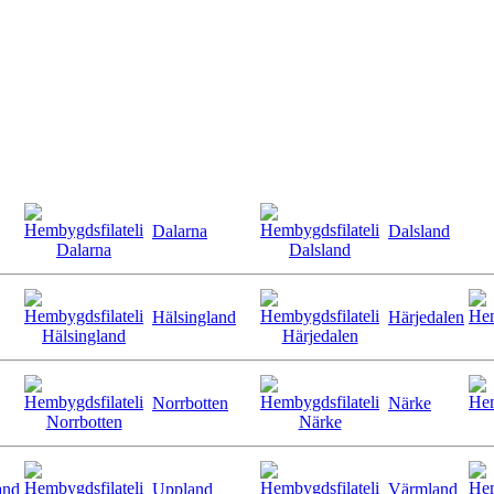
Dalarna
Dalsland
Hälsingland
Härjedalen
Norrbotten
Närke
and
Uppland
Värmland