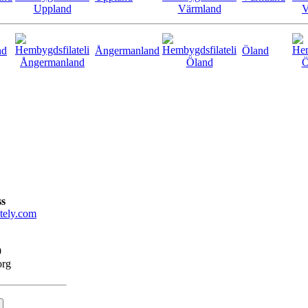
nd
Ångermanland
Öland
ss
tely.com
9
org