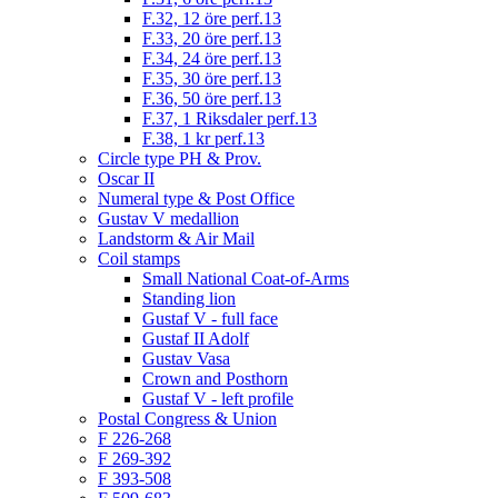
F.32, 12 öre perf.13
F.33, 20 öre perf.13
F.34, 24 öre perf.13
F.35, 30 öre perf.13
F.36, 50 öre perf.13
F.37, 1 Riksdaler perf.13
F.38, 1 kr perf.13
Circle type PH & Prov.
Oscar II
Numeral type & Post Office
Gustav V medallion
Landstorm & Air Mail
Coil stamps
Small National Coat-of-Arms
Standing lion
Gustaf V - full face
Gustaf II Adolf
Gustav Vasa
Crown and Posthorn
Gustaf V - left profile
Postal Congress & Union
F 226-268
F 269-392
F 393-508