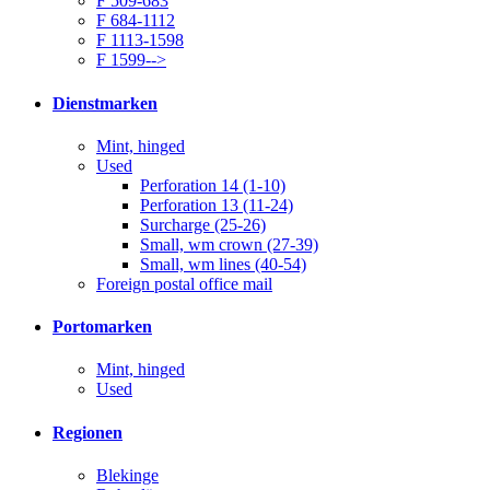
F 509-683
F 684-1112
F 1113-1598
F 1599-->
Dienstmarken
Mint, hinged
Used
Perforation 14 (1-10)
Perforation 13 (11-24)
Surcharge (25-26)
Small, wm crown (27-39)
Small, wm lines (40-54)
Foreign postal office mail
Portomarken
Mint, hinged
Used
Regionen
Blekinge