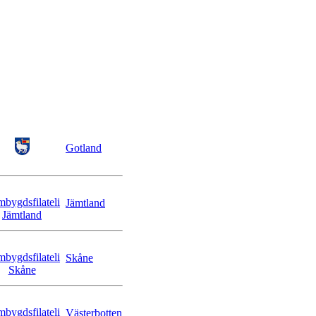
Gotland
Jämtland
Skåne
Västerbotten