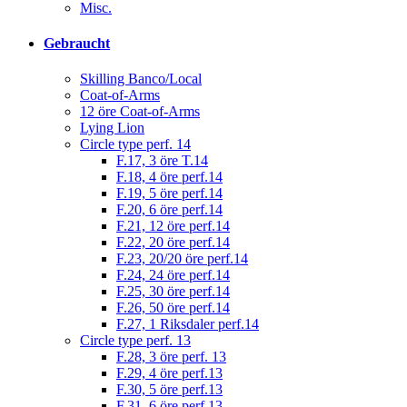
Misc.
Gebraucht
Skilling Banco/Local
Coat-of-Arms
12 öre Coat-of-Arms
Lying Lion
Circle type perf. 14
F.17, 3 öre T.14
F.18, 4 öre perf.14
F.19, 5 öre perf.14
F.20, 6 öre perf.14
F.21, 12 öre perf.14
F.22, 20 öre perf.14
F.23, 20/20 öre perf.14
F.24, 24 öre perf.14
F.25, 30 öre perf.14
F.26, 50 öre perf.14
F.27, 1 Riksdaler perf.14
Circle type perf. 13
F.28, 3 öre perf. 13
F.29, 4 öre perf.13
F.30, 5 öre perf.13
F.31, 6 öre perf.13