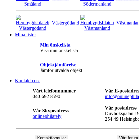
Västergötland
Västmanla
Mina listor
Min önskelista
Visa min önskelista
Objektjämförelse
Jämför utvalda objekt
Kontakta oss
Vårt telefonnummer
Vår E-postadre
040-692 8590
info@onlinephila
Vår postadress
Vår Skypeadress
Duvhöksgatan 1
onlinephilately
254 49 Helsingb
Kontaktformulär
Vårt forum