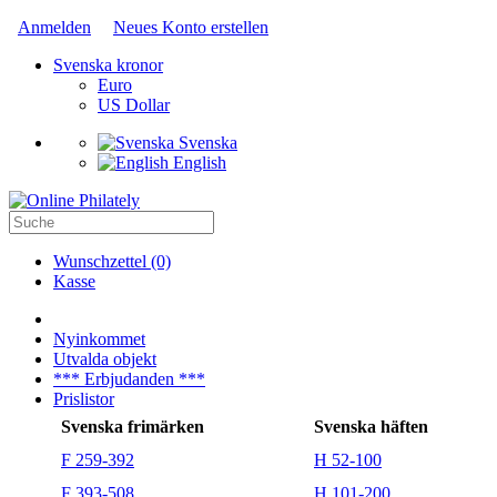
Anmelden
Neues Konto erstellen
Svenska kronor
Euro
US Dollar
Svenska
English
Wunschzettel (0)
Kasse
Nyinkommet
Utvalda objekt
*** Erbjudanden ***
Prislistor
Svenska frimärken
Svenska häften
F 259-392
H 52-100
F 393-508
H 101-200