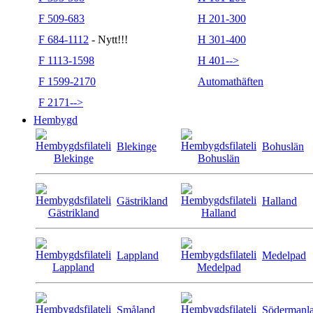
F 509-683
H 201-300
F 684-1112
- Nytt!!!
H 301-400
F 1113-1598
H 401-->
F 1599-2170
Automathäften
F 2171-->
Hembygd
Blekinge
Bohuslän
Gästrikland
Halland
Lappland
Medelpad
Småland
Södermanl