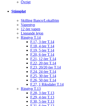
Övrigt
Stämplat
Skilling Banco/Lokalfrim
Vapentyp
12 öre vapen
Liggande lejon
Ringtyp T.14
F.17, 3 öre T.14
F.18, 4 öre T.14
F.19, 5 öre T.14
F.20, 6 öre T.14
F.21, 12 öre T.14
F.22, 20 öre T.14
F.23, 20/20 öre T.14
F.24, 24 öre T.14
F.25, 30 öre T.14
F.26, 50 öre T.14
F.27, 1 Riksdaler T.14
Ringtyp T.13
F.28, 3 öre T.13
F.29, 4 öre T.13
F.30, 5 öre T.13
F.31, 6 öre T.13