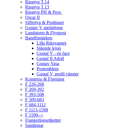
Ringtyp T.14
Ringtyp T.13
Ringtyp PH & Prov.
Oscar II
Siffertyp & Posthuset
Gustav V medaljong
Landstorm & Flygpost
Bandfrimärken
Lilla Riksvapnet
Stående lejon
Gustaf V - en face
Gustaf II Adolf
Gustav Vasa
Postemblem
Gustaf V, profil vänster
Kongress & Förening
F 226-268
F 269-392
F 393-508
F 509-683
F 684-1112
F 1113-1598
F 1599-->
Frankeringsetiketter
Samlingar