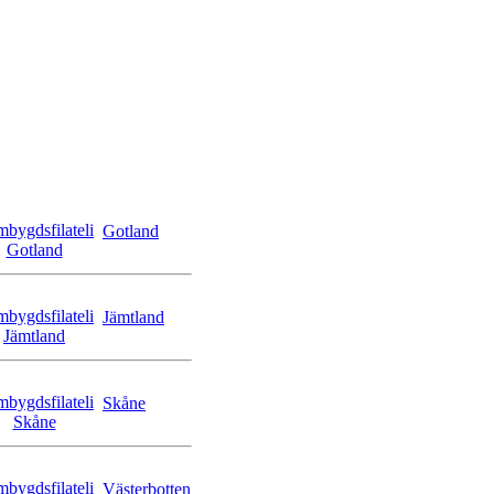
Gotland
Jämtland
Skåne
Västerbotten