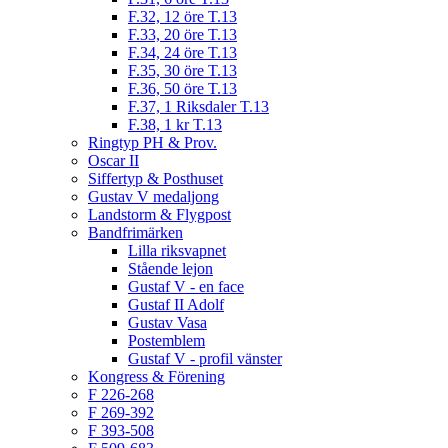
F.32, 12 öre T.13
F.33, 20 öre T.13
F.34, 24 öre T.13
F.35, 30 öre T.13
F.36, 50 öre T.13
F.37, 1 Riksdaler T.13
F.38, 1 kr T.13
Ringtyp PH & Prov.
Oscar II
Siffertyp & Posthuset
Gustav V medaljong
Landstorm & Flygpost
Bandfrimärken
Lilla riksvapnet
Stående lejon
Gustaf V - en face
Gustaf II Adolf
Gustav Vasa
Postemblem
Gustaf V - profil vänster
Kongress & Förening
F 226-268
F 269-392
F 393-508