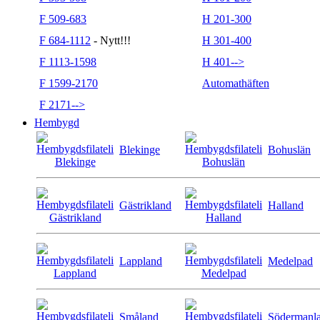
F 509-683
H 201-300
F 684-1112
- Nytt!!!
H 301-400
F 1113-1598
H 401-->
F 1599-2170
Automathäften
F 2171-->
Hembygd
Blekinge
Bohuslän
Gästrikland
Halland
Lappland
Medelpad
Småland
Södermanl