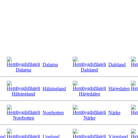
Dalarna
Dalsland
Hälsingland
Härjedalen
Norrbotten
Närke
and
Uppland
Värmland