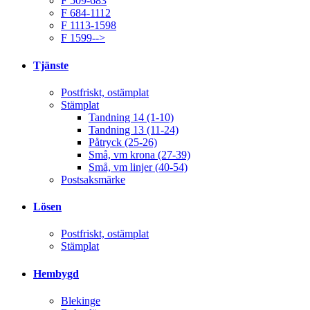
F 509-683
F 684-1112
F 1113-1598
F 1599-->
Tjänste
Postfriskt, ostämplat
Stämplat
Tandning 14 (1-10)
Tandning 13 (11-24)
Påtryck (25-26)
Små, vm krona (27-39)
Små, vm linjer (40-54)
Postsaksmärke
Lösen
Postfriskt, ostämplat
Stämplat
Hembygd
Blekinge