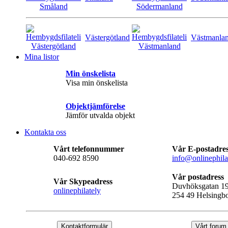
Västergötland
Västmanla
Mina listor
Min önskelista
Visa min önskelista
Objektjämförelse
Jämför utvalda objekt
Kontakta oss
Vårt telefonnummer
Vår E-postadre
040-692 8590
info@onlinephila
Vår postadress
Vår Skypeadress
Duvhöksgatan 1
onlinephilately
254 49 Helsingb
Kontaktformulär
Vårt forum