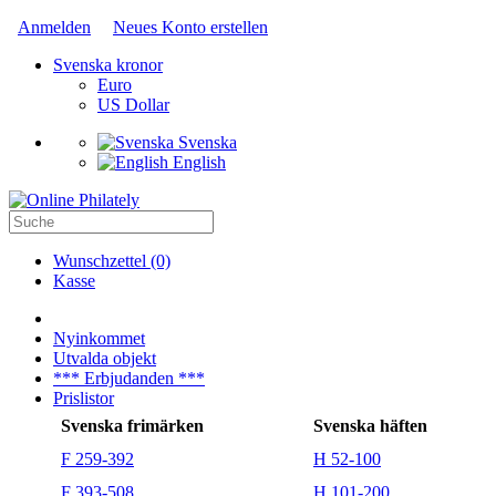
Anmelden
Neues Konto erstellen
Svenska kronor
Euro
US Dollar
Svenska
English
Wunschzettel (0)
Kasse
Nyinkommet
Utvalda objekt
*** Erbjudanden ***
Prislistor
Svenska frimärken
Svenska häften
F 259-392
H 52-100
F 393-508
H 101-200