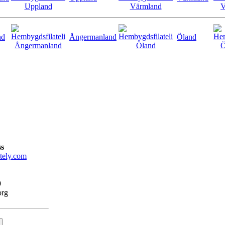
nd
Ångermanland
Öland
ss
tely.com
9
org