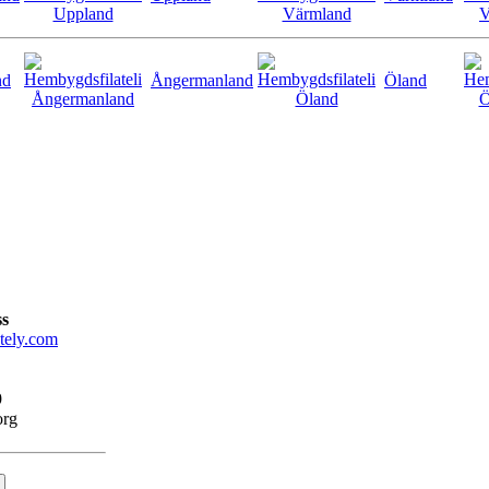
nd
Ångermanland
Öland
ss
tely.com
9
org