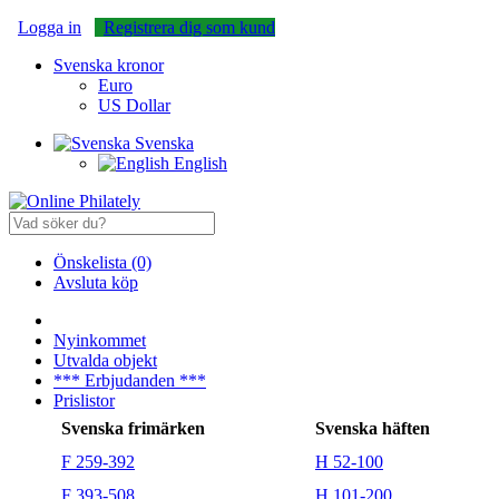
Logga in
Registrera dig som kund
Svenska kronor
Euro
US Dollar
Svenska
English
Önskelista (0)
Avsluta köp
Nyinkommet
Utvalda objekt
*** Erbjudanden ***
Prislistor
Svenska frimärken
Svenska häften
F 259-392
H 52-100
F 393-508
H 101-200