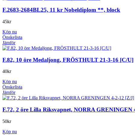
F.2683-2684BL25, 11 kr Nobeldiplom **, block
45
kr
Köp nu
Önskelista
Jämför
F.82, 10 öre Medaljong, FRÖSTHULT 21-3-16 [C/U]
40
kr
Köp nu
Önskelista
Jämför
F.72, 2 öre Lilla Riksvapnet, NORRA GRENINGEN 4
50
kr
Köp nu