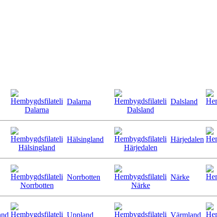
Dalarna
Dalsland
Hälsingland
Härjedalen
Norrbotten
Närke
and
Uppland
Värmland