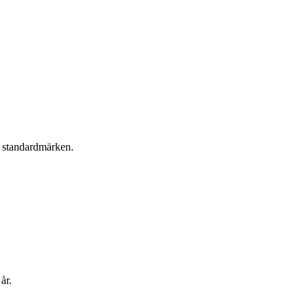
e standardmärken.
år.