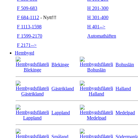
F 509-683
H 201-300
F 684-1112
- Nytt!!!
H 301-400
F 1113-1598
H 401-->
F 1599-2170
Automathäften
F 2171-->
Hembygd
Blekinge
Bohuslän
Gästrikland
Halland
Lappland
Medelpad
Småland
Södermanl