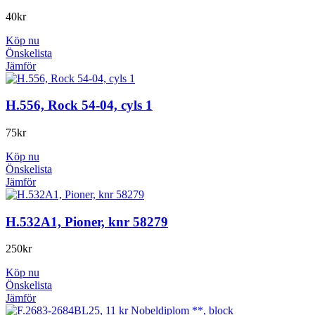
40
kr
Köp nu
Önskelista
Jämför
H.556, Rock 54-04, cyls 1
75
kr
Köp nu
Önskelista
Jämför
H.532A1, Pioner, knr 58279
250
kr
Köp nu
Önskelista
Jämför