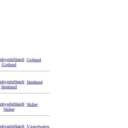
Gotland
Jämtland
Skåne
Västerbotten