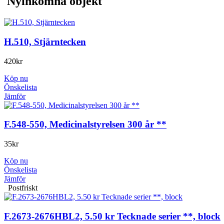
Nyinkomna objekt
H.510, Stjärntecken
420
kr
Köp nu
Önskelista
Jämför
F.548-550, Medicinalstyrelsen 300 år **
35
kr
Köp nu
Önskelista
Jämför
Postfriskt
F.2673-2676HBL2, 5.50 kr Tecknade serier **, block