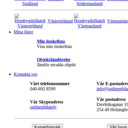
Västergötland
Västmanla
Mina listor
Min önskelista
Visa min önskelista
Objektjämförelse
Jämför utvalda objekt
Kontakta oss
Vårt telefonnummer
Vår E-postadre
040-692 8590
info@onlinephila
Vår postadress
Vår Skypeadress
Duvhöksgatan 1
onlinephilately
254 49 Helsingb
Kontaktformulär
Vårt forum