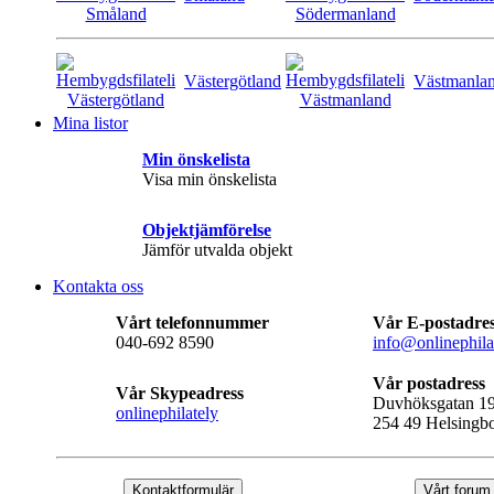
Västergötland
Västmanla
Mina listor
Min önskelista
Visa min önskelista
Objektjämförelse
Jämför utvalda objekt
Kontakta oss
Vårt telefonnummer
Vår E-postadre
040-692 8590
info@onlinephila
Vår postadress
Vår Skypeadress
Duvhöksgatan 1
onlinephilately
254 49 Helsingb
Kontaktformulär
Vårt forum