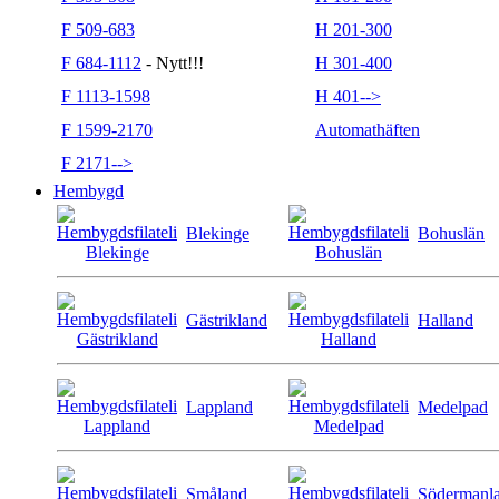
F 509-683
H 201-300
F 684-1112
- Nytt!!!
H 301-400
F 1113-1598
H 401-->
F 1599-2170
Automathäften
F 2171-->
Hembygd
Blekinge
Bohuslän
Gästrikland
Halland
Lappland
Medelpad
Småland
Södermanl