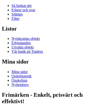
Så funkar det
Frågor och svar
Söktips
Filter
Listor
Nyinkomna objekt
Erbjudanden
Utvalda objekt
Vår butik på Tradera
Mina sidor
Mina sidor
Orderhistorik
Önskelista
Nyhetsbrev
Frimärken - Enkelt, prisvärt och
effektivt!