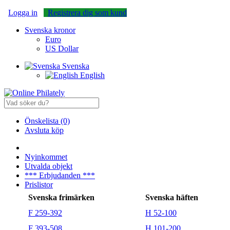
Logga in
Registrera dig som kund
Svenska kronor
Euro
US Dollar
Svenska
English
Önskelista (0)
Avsluta köp
Nyinkommet
Utvalda objekt
*** Erbjudanden ***
Prislistor
Svenska frimärken
Svenska häften
F 259-392
H 52-100
F 393-508
H 101-200